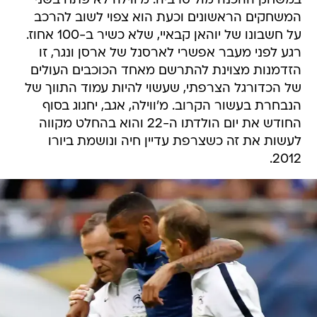
במשחק ההכנה מול סרביה. מ'ווילה לא פתח בשני
המשחקים הראשונים וכעת הוא צפוי לשוב להרכב
על חשבונו של יוהאן קבאיי, שלא כשיר ב-100 אחוז.
רגע לפני מעבר אפשרי לארסנל של ארסן ונגר, זו
הזדמנות מצוינת להתרשם מאחד הכוכבים העולים
של הכדורגל הצרפתי, שעשוי להיות עמוד התווך של
הנבחרת בעשור הקרוב. מ'ווילה, אגב, יחגוג בסוף
החודש את יום הולדתו ה-22 והוא בהחלט מקווה
לעשות את זה כשצרפת עדיין חיה ונושמת ביורו
2012.