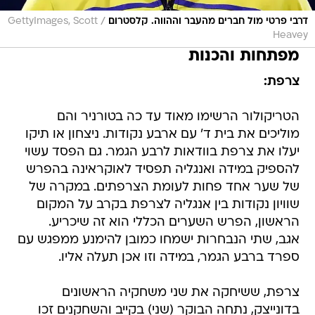
/
דרבי פרטי מול חברים מהעבר וההווה. קלסטרום
GettyImages, Scott
Heavey
מפתחות והכנות
צרפת:
הטריקולור הרשימו מאוד עד כה בטורניר והם
מוליכים את בית ד' עם ארבע נקודות. ניצחון או תיקו
יעלו את צרפת בוודאות לרבע הגמר. גם הפסד עשוי
להספיק במידה ואנגליה תפסיד לאוקראינה בהפרש
של שער אחד פחות לעומת הצרפתים. במקרה של
שוויון נקודות בין אנגליה לצרפת בקרב על המקום
הראשון, הפרש השערים הכללי הוא זה שיכריע.
אגב, שתי הנבחרות ישמחו כמובן להימנע ממפגש עם
ספרד ברבע הגמר, במידה וזו אכן תעלה אליו.
צרפת, ששיחקה את שני משחקיה הראשונים
בדונייצק, נתחה הבוקר (שני) בקייב והשחקנים זכו