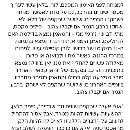
למנוחה לפני האימון המסכם. לורן בלאן עשוי לערוך
מספר שינויים בהרכב, גם על מנת לאפשר מנוחה
לשחקניו הבכירים. שלושה שחקנים של בלאן לא
ישחקו ברבע הגמר אם יקבלו צהוב - פיליפ מקסס,
מתיו דבושי וז'רמי מנז - והמאמן נמצא בדילמה האם
להחליפם. המגן הימני אנתוני רבייר נמצא בתמונת
ה-11 במקומו של דבושי. לורן קוסיילני עשוי לפתוח
במרכז ההגנה, כאשר מתיו ולבואנה או פלורן
מאלודה עשויים להחליף את מנז. יאן מ'ווילה נמצא
בתוכנית ההרכב במקומו של יוהאן קבאיי. האחרון
סובל מפציעה קלה ברגלו והתאמן בנפרד מחבריו
ביומיים האחרונים. שלושה שחקנים לא ישחקו ברבע
הגמר אם יקבלו צהוב.
"אולי אעלה שחקנים שונים נגד שבדיה", סיפר בלאן,
"ההשעיות עשויות להוות מטרד, אבל אסור להתחיל
לחשוב על הדברים הללו. זו לא יכולה להיות חלק
מהאסטרטגיה, אלא אם כן כבר העפלת לשלב הבא