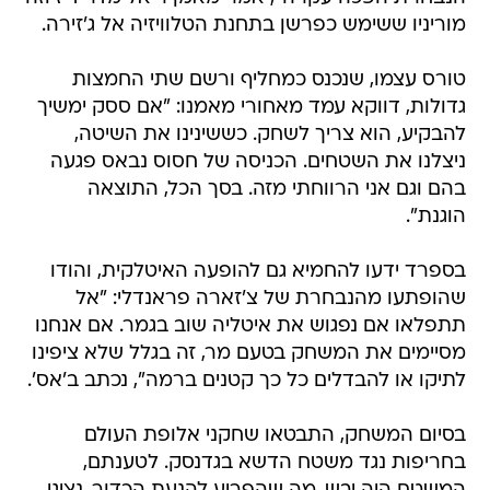
מוריניו ששימש כפרשן בתחנת הטלוויזיה אל ג'זירה.
טורס עצמו, שנכנס כמחליף ורשם שתי החמצות
גדולות, דווקא עמד מאחורי מאמנו: "אם ססק ימשיך
להבקיע, הוא צריך לשחק. כששינינו את השיטה,
ניצלנו את השטחים. הכניסה של חסוס נבאס פגעה
בהם וגם אני הרווחתי מזה. בסך הכל, התוצאה
הוגנת".
בספרד ידעו להחמיא גם להופעה האיטלקית, והודו
שהופתעו מהנבחרת של צ'זארה פראנדלי: "אל
תתפלאו אם נפגוש את איטליה שוב בגמר. אם אנחנו
מסיימים את המשחק בטעם מר, זה בגלל שלא ציפינו
לתיקו או להבדלים כל כך קטנים ברמה", נכתב ב'אס'.
בסיום המשחק, התבטאו שחקני אלופת העולם
בחריפות נגד משטח הדשא בגדנסק. לטענתם,