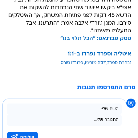
המשטח היה יבש, מה שהפריע להנעת הכדור. נציגי
אופ"א ביקשו אישור שתי הנבחרות להשקות את
הדשא 45 דקות לפני פתיחת המשחק, אך האיטלקים
סירבו. המגן ג'ורדי אלבה אמר: "התרענו, אבל
התעלמו מאיתנו".
ססק פברגאס: "הכל תלוי בנו"
איטליה וספרד נפרדו ב-1:1
נבחרת ספרד
ז'וזה מוריניו
פרננדו טורס
טרם התפרסמו תגובות