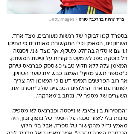
/
צריך להיות בהרכב? טורס
GettyImages
בספרד קמו לבוקר של רגשות מעורבים. מצד אחד,
השחקנים, המאמן וכלי התקשורת מאוחדים כי התיקו
1:1 עם איטליה בהחלט משקף, אך מצד שני, ויסנטה
דל בוסקה ספג לא מעט ביקורות על שיטת המשחק.
המאמן עלה ללא חלוץ טבעי כשססק פברגאס שיחק
כ"מספר תשע מזויף" ואמנם כבש את שער השוויון,
אך רוב הפרשנים תמימי דעים כי המאמן היה צריך
לפתוח עם אחד החלוצים הטבעיים שלו. "חסרנו את
השערים של מספר 9", נכתב ב'מארקה'.
"המסירות בין צ'אבי, אינייסטה ופברגאס לא מספיק
טובות בלי ליצור סכנה על השער של בופון. נכון, היה
מאמץ גדול מהקישור של ספרד, אבל בלי חלוץ
הנבחרת הפכה עקרה", אמר מאמן ריאל מדריד ז'וזה