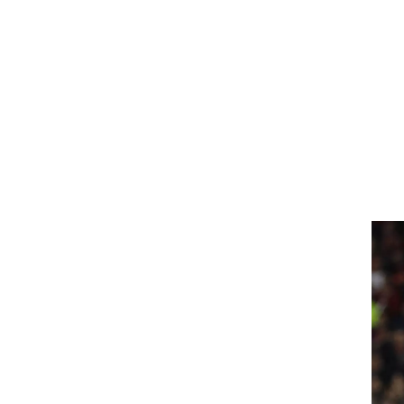
ט1
מחוץ לקווים
4-4-2
משרד החוץ
רץ על הקווים
ספורט בחקירה
סוגרים שנה
מונדיאל 2014
בראש ובראשונה
אליפות אפריקה 2015
יורו צעירות 2013
לונדון 2012
יורו 2012