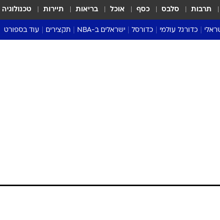
תרבות
סלבס
כסף
אוכל
בריאות
תיירות
טכנולוגיה
ראלי
כדורגל עולמי
כדורסל
ישראלים ב-NBA
תקצירים
עוד בספורט
ליגה אנגלית
ליגת העל
דני אבדיה
מונדיאל 2026
 העל
ליגה ספרדית
דאבל דריבל
NBA
נה
ליגה איטלקית
יורוליג וכדורסל אירופי
טבלאות
ו
ליגה גרמנית
ליגה לאומית
פודקאסטים
ליגה צרפתית
נבחרות ישראל בכדורסל
מסכמים מחזור
שראל
ליגת האלופות
כדורסל נשים
אבא של שבת
ית
הליגה האירופית
מעל הטבעת
דרום אמריקה
סערה בממלכה
טניס
טראש טוק
ספורט אמריקא
פוקר