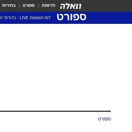
חדשות
ספורט
בחירות
ספורט
לוח תוצאות LIVE
כדורגל יש
ליגת העל Winner
סטט' ליגת
גביע המדי
גביע הטוט
שגרירים
נבחרות י
ליגה לאומ
ליגה א'
ספורט