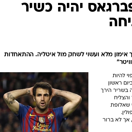
ענפים נוספים
רגאס יהיה כשיר
לוח שידורים
חה
החידה של ספור
ארכיון מדורים
כתבו לנו
 אימון מלא ועשוי לשחק מול איטליה. ההתאחדות
יטר"
 להיות
ום ראשון
 בשריר הירך
והצליח
י שאלופת
לין.
אך לא ברור