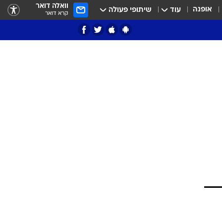
וואלה דואר
אופנה
עוד
שיתופי פעולה
קרא דואר
ציון 3
דאבל דריבל
י