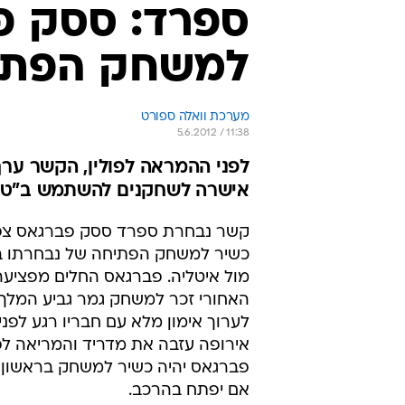
ספרד: ססק פב
למשחק הפתי
מערכת וואלה ספורט
5.6.2012 / 11:38
לפני ההמראה לפולין, הקשר ערך
אישרה לשחקנים להשתמש ב"טוו
קשר נבחרת ספרד ססק פברגאס צפוי
כשיר למשחק הפתיחה של נבחרתו בי
מול איטליה. פברגאס החלים מפציעה
האחורי זכר למשחק גמר גביע המלך 
לערוך אימון מלא עם חבריו רגע לפנ
אירופה עזבה את מדריד והמריאה לפו
פברגאס יהיה כשיר למשחק בראשון, 
אם יפתח בהרכב.