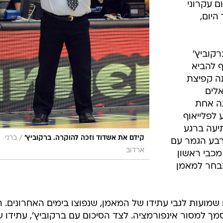
ם עקרוני
היום,
קוביץ'
 להביא
ה קפיצת
אלים
תה אחת
 לפלייאוף
יעה ברגע
/
קידם את אשדוד וזכה להוקרה. ברקוביץ'
ברני
רבע הגמר עם
ארדוב
 מכבי ראשון
נבחר למאמן
מועות לגבי עתידו של המאמן, שנפוצו בימים האחרונים. הי
סמך למסור אינפורמציה. לצד הסיכום עם ברקוביץ', עתידו 