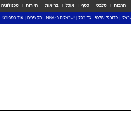
תרבות
סלבס
כסף
אוכל
בריאות
תיירות
טכנולוגיה
ראלי
כדורגל עולמי
כדורסל
ישראלים ב-NBA
תקצירים
עוד בספורט
ליגה אנגלית
ליגת העל
דני אבדיה
מונדיאל 2026
 העל
ליגה ספרדית
דאבל דריבל
NBA
נה
ליגה איטלקית
יורוליג וכדורסל אירופי
טבלאות
ו
ליגה גרמנית
ליגה לאומית
פודקאסטים
ליגה צרפתית
נבחרות ישראל בכדורסל
מסכמים מחזור
שראל
ליגת האלופות
כדורסל נשים
אבא של שבת
ית
הליגה האירופית
מעל הטבעת
דרום אמריקה
סערה בממלכה
טניס
טראש טוק
ספורט אמריקא
פוקר