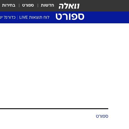
חדשות
ספורט
בחירות
ספורט
לוח תוצאות LIVE
כדורגל יש
ליגת העל Winner
סטט' ליגת
גביע המדי
גביע הטוט
שגרירים
נבחרות י
ליגה לאומ
ליגה א'
ספורט