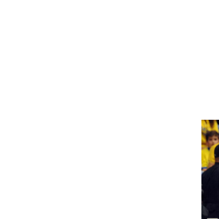
ט1
מחוץ לקווים
4-4-2
משרד החוץ
רץ על הקווים
ספורט בחקירה
סוגרים שנה
מונדיאל 2014
בראש ובראשונה
אליפות אפריקה 2015
יורו צעירות 2013
לונדון 2012
יורו 2012