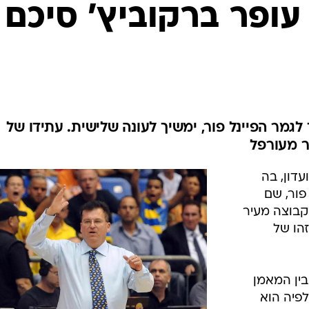
ענפים נוספים
עופר ברקוביץ' סיכם
לוח שידורים
החידה של ספור
ארכיון מדורים
כתבו לנו
מר הפיינל פור, ימשיך לעונה שלישית. עתידו של
ר מעורפל
דון, בה
פור, שם
קבוצה מעיר
הו של
ין המאמן
פיה הוא