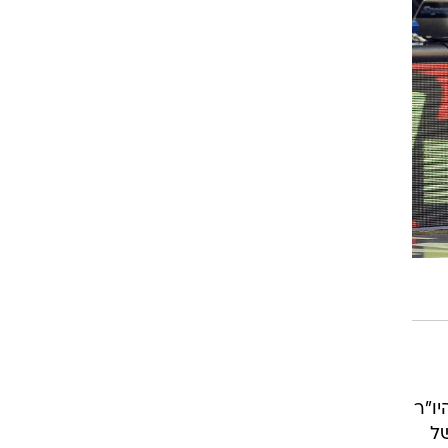
רוגבי וקריקט
גולף
ביליארד
תקצירים
ו"ר
של