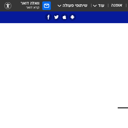
וואלה דואר
אופנה
עוד
שיתופי פעולה
קרא דואר
ציון 3
דאבל דריבל
י