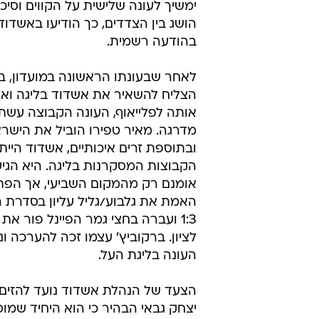
ימשיך לעונה שלישית על הקווים וסיכו
הושג בין הצדדים, כך הודיעו באשדוד 
בהודעה רשמית.
לאחר שבעונתו הראשונה במועדון, בר
הצליח להשאיר את אשדוד בליגה ואף
אותה לפלייאוף, העונה הקבוצה עשת
מדרגה. מאיר טפירו הוביל את הישר
ובתוספת זרים איכותיים, אשדוד היי
הקבוצות המסקרנות בליגה. היא הגיע
אומנם רק מהמקום השביעי, אך הפת
האמת את גלבוע/גליל עליון בסדרת 
1:3 ועברה בחצי גמר הפיינל פור את
לציון. ברקוביץ' עצמו זכה להערכה ו
העונה בליגת העל.
הצעד של הנהלת אשדוד נועד להזים ש
יצחק גבאי הבהיר כי הוא היחיד שמו