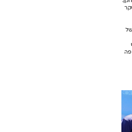
קן.
סקר
של
ש
 פה