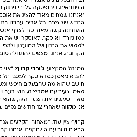
נציג הבעלים
ג'ק אנגלידיס
אמר בפתח
העיתונאים, שהופסקה על ידי ניתוק 
"אנחנו שמחים מאוד להציג את אוסק
החדש של מכבי תל אביב. עבדנו בת
האחרונה קשה מאוד כדי לצרף אנשים
כמו ג'ורדי ואוסקר. לאוסקר יש את הא
לממש את החזון של המועדון ולהכין א
הקרובה. אנחנו מצפים להתחלה טובה
המנהל המקצועי
ג'ורדי קרויף
: "אני 
להביא מאמן כמו אוסקר למכבי תל אב
חושב שהוא מה שהבעלים חיפש ומעוני
מאמן צעיר עם אמביציה, הוא רעב וי
מאוד שעשינו את הצעד הזה, שהוא ל
אני מקווה שאחרי 12 חודשים נסיים עם חיוך גדול".
קרויף ציין עוד: "מאחורי הקלעים אנ
הבאים נשב עם השחקנים. אנחנו קרו