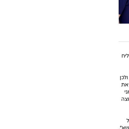
ליח
לכן
 את
י
וצה
ל
שא".