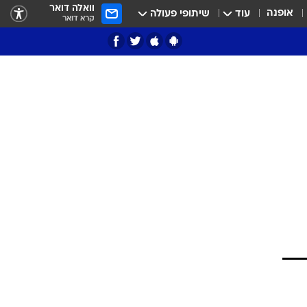
וואלה דואר
אופנה
עוד
שיתופי פעולה
קרא דואר
ציון 3
דאבל דריבל
י