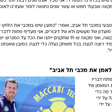
יש בכדורגל הספרדי. אני מכיר אותו שנים רבות יותר כשח
י מקווה שבעוד חמש או עשר שנים נתגאה לומר שעזרנו לאו
בעי במכבי תל אביב, ואמר: "כמובן שיש במכבי את הלחץ 
 מועדון של מעשים ולא של דיבורים, אני מעדיף פחות לדבר
אלא לעשות. זו הולכת להיות עבודה קשה, ואני מקווה ש-11 שחקנים ייתנו את הכל על המגרש. י
מיד רוצה לנצח. בכל משחק נעלה כדי לנצח. כמובן שאנחנו
".
לאמן את מכבי תל אביב"
תח דבריו
ת המאמן של
 פה כדי
 על ידי
ל ידי