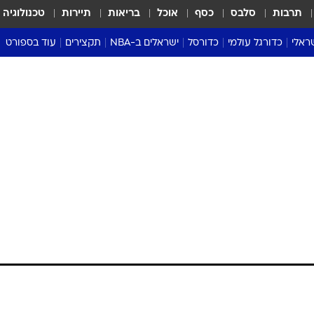
תרבות
סלבס
כסף
אוכל
בריאות
תיירות
טכנולוגיה
ראלי
כדורגל עולמי
כדורסל
ישראלים ב-NBA
תקצירים
עוד בספורט
ליגה אנגלית
ליגת העל
דני אבדיה
מונדיאל 2026
 העל
ליגה ספרדית
דאבל דריבל
NBA
נה
ליגה איטלקית
יורוליג וכדורסל אירופי
טבלאות
ו
ליגה גרמנית
ליגה לאומית
פודקאסטים
ליגה צרפתית
נבחרות ישראל בכדורסל
מסכמים מחזור
שראל
ליגת האלופות
כדורסל נשים
אבא של שבת
ית
הליגה האירופית
מעל הטבעת
דרום אמריקה
סערה בממלכה
טניס
טראש טוק
ספורט אמריקא
פוקר