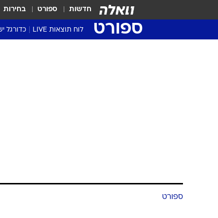
חדשות
ספורט
בחירות
ספורט
לוח תוצאות LIVE
כדורגל יש
ליגת העל Winner
סטט' ליגת
גביע המדי
גביע הטוט
שגרירים
נבחרות י
ליגה לאומ
ליגה א'
ספורט