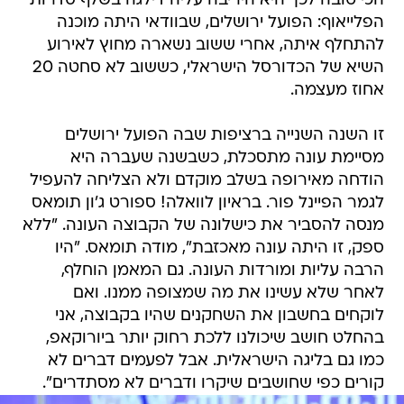
הכי טובה לכך היא היריבה עליה דילגה בשלף סדרות
הפלייאוף: הפועל ירושלים, שבוודאי היתה מוכנה
להתחלף איתה, אחרי ששוב נשארה מחוץ לאירוע
השיא של הכדורסל הישראלי, כששוב לא סחטה 20
אחוז מעצמה.
זו השנה השנייה ברציפות שבה הפועל ירושלים
מסיימת עונה מתסכלת, כשבשנה שעברה היא
הודחה מאירופה בשלב מוקדם ולא הצליחה להעפיל
לגמר הפיינל פור. בראיון לוואלה! ספורט ג'ון תומאס
מנסה להסביר את כישלונה של הקבוצה העונה. "ללא
ספק, זו היתה עונה מאכזבת", מודה תומאס. "היו
הרבה עליות ומורדות העונה. גם המאמן הוחלף,
לאחר שלא עשינו את מה שמצופה ממנו. ואם
לוקחים בחשבון את השחקנים שהיו בקבוצה, אני
בהחלט חושב שיכולנו ללכת רחוק יותר ביורוקאפ,
כמו גם בליגה הישראלית. אבל לפעמים דברים לא
קורים כפי שחושבים שיקרו ודברים לא מסתדרים".