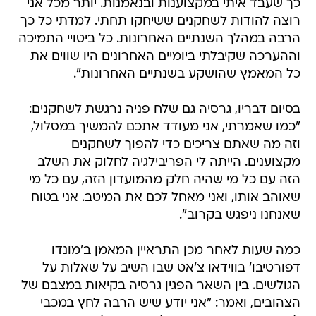
כך שעבד איתי במקצוענות ובנאמנות. יותר מכל אני
רוצה להודות לשחקנים ששיחקו תחתי. למדתי כל כך
הרבה במהלך השנתיים האחרונות. כל ביטויי התמיכה
וההערכה שקיבלתי ביומיים האחרונים היו שווים את
כל המאמץ שהושקע בשנתיים האחרונות".
בסיום דבריו, גרסיה גם שלח פניה נרגשת לשחקנים:
"כמו שאמרתי, אני מעודד אתכם להמשיך במסלול,
וזה מה שאתם צריכים כדי להפוך לשחקנים
מקצוענים. הייתה לי הפריבילגיה לחלוק את השלב
הזה עם כל מי שהיה חלק מהמועדון הזה, עם כל מי
שאוהב אותו, ואני מאחל לכם את המיטב. אני בטוח
שאנחנו ניפגש בקרוב".
כמה שעות לאחר מכן התראיין המאמן ב'מונדו
דפורטיבו' בווידאו צ'אט שבו השיב על שאלות על
הגולשים. בין השאר הפגין גרסיה בקיאות במצבם של
הצהובים, ואמר: "אני יודע שיש הרבה לחץ במכבי