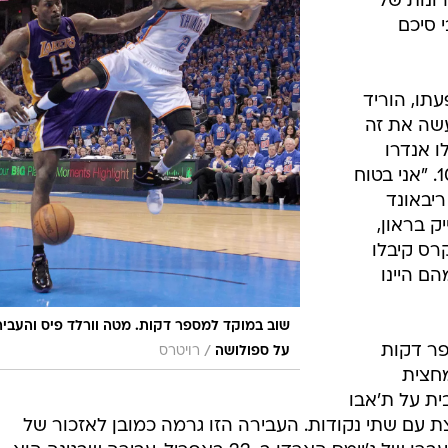
ונות של
 סיכם
תו, הוריד
ות, אבל עשה את זה
ה), ואילו אנדרו
ביינום כמעט לא היווה פקטור וקלע 10. "אני בטוח
ריבאונד
 בראון,
לייקרס קיבלו
ם היינו
שוב במוקד למספר דקות. מטה וורלד פיס והעביר
פר דקות
/
על ספולושה
רויטרס
מחצית
ית על ת'אבו
 עם שתי נקודות. העבירה הזו גרמה כמובן לאזכור של