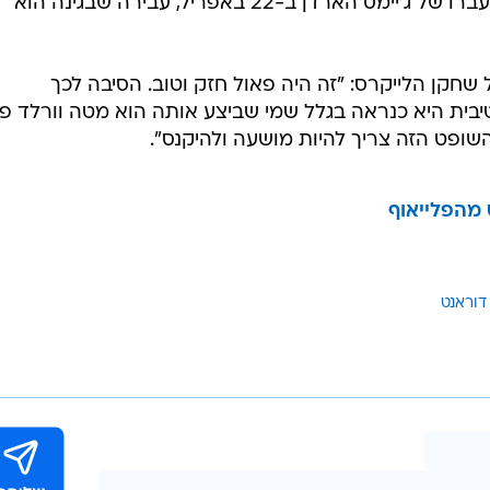
המרפק המכוער שוורלד פיס שלח לעברו של ג'יימס הארדן ב-22 באפריל, עבירה שבגינה הוא
גנתו של שחקן הלייקרס: "זה היה פאול חזק וטוב. הסיבה לכך
בית היא כנראה בגלל שמי שביצע אותה הוא מטה וורלד פי
השופט הזה צריך להיות מושעה ולהיקנס".
 מהפלייאוף
 דוראנט