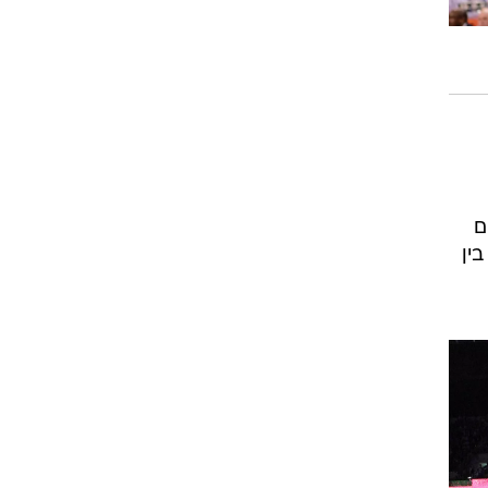
רוגבי וקריקט
גולף
ביליארד
תקצירים
ים
ין