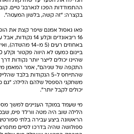
הגדילה את הפער עד שהדקות האחר
ההתמודדות הפכו לגארבג' טיים. קובי
בקצרה: "זה קשה, בלשון המעטה".
פאו גאסול אמנם שיפר קצת את הופע
16 ריבאונדים וקלע 14 נקוד
באחוזים רעים (5 מ-14 מהשד
שהיינו יכולים לייצר יותר נקודות דרך 
התקפה של שניהם", אמר המאמן מייק
שהתייחס ל-5 הנקודות בלבד שה
משחקני הספסל שלהם הלילה: "גם מה
יכולים לקבל יותר".
מי שעמד במוקד העניינים למשך מס
הלילה שוב היה מטה וורלד פיס, שב
הראשונה ביצע עבירה בלתי ספורטיב
ספולושה שהיה בדרכו לסיים מתפרצת