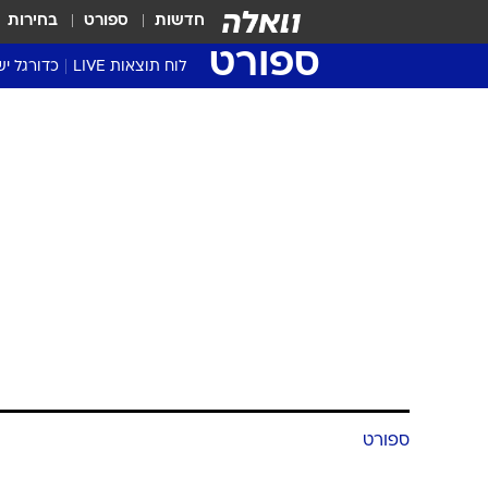
חדשות
ספורט
בחירות
ספורט
לוח תוצאות LIVE
כדורגל יש
ליגת העל Winner
סטט' ליגת
גביע המדי
גביע הטוט
שגרירים
נבחרות י
ליגה לאומ
ליגה א'
ספורט