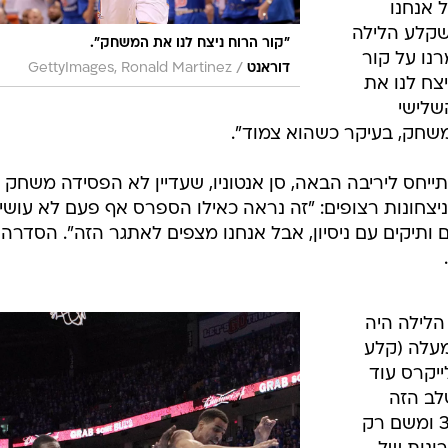
 אנחנו
 שקלע הלילה
"קור הרוח ניצח לנו את המשחק".
דים, "שמרנו על קור
/
דוראנט
GettyImages, Ronald Martinez
צח לנו את
שלישי
משחק, בעיקר כשהוא צמוד".
יחס ליריבה הבאה, סן אנטוניו, שעדיין לא הפסידה משחק
לייאוף וגם סיימה את העונה עם 10 ניצחונות רצופים: "זה נראה כאילו הספרס אף פעם לא עוש
 ותיקים עם ניסיון, אבל אנחנו מצפים לאתגר הזה". הסדרה ב
הלילה היה
 40 נקודות ומעלה (קלע
ייקרס עוד
 בשלב הזה
הקבוצה הביתית החלה ריצה של 3:14 ומשם רק