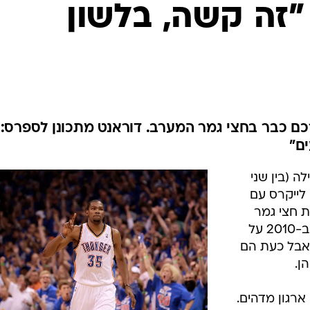
ענפים נוספים
 "זה קשה, בלשון
לוח שידורים
החידה של ספור
ארכיון מדורים
כתבו לנו
רכם כבר בחצי גמר המערב. דוראנט מתכונן לספרס: 
ם"
 (בין שני
 לייקרס עם
העניק לה 1:4 בסדרת חצי גמר
המערב. הת'אנדר הודחו מהפלייאוף ב-2010 על
די דאלאס, אבל כעת הם
ן.
 ארגון מדהים.