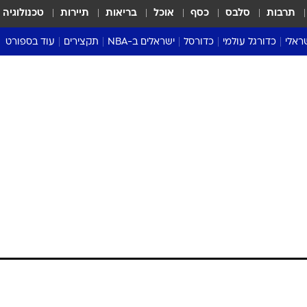
תרבות
סלבס
כסף
אוכל
בריאות
תיירות
טכנולוגיה
ראלי
כדורגל עולמי
כדורסל
ישראלים ב-NBA
תקצירים
עוד בספורט
ליגה אנגלית
ליגת העל
דני אבדיה
מונדיאל 2026
 העל
ליגה ספרדית
דאבל דריבל
NBA
נה
ליגה איטלקית
יורוליג וכדורסל אירופי
טבלאות
ו
ליגה גרמנית
ליגה לאומית
פודקאסטים
ליגה צרפתית
נבחרות ישראל בכדורסל
מסכמים מחזור
שראל
ליגת האלופות
כדורסל נשים
אבא של שבת
ית
הליגה האירופית
מעל הטבעת
דרום אמריקה
סערה בממלכה
טניס
טראש טוק
ספורט אמריקא
פוקר