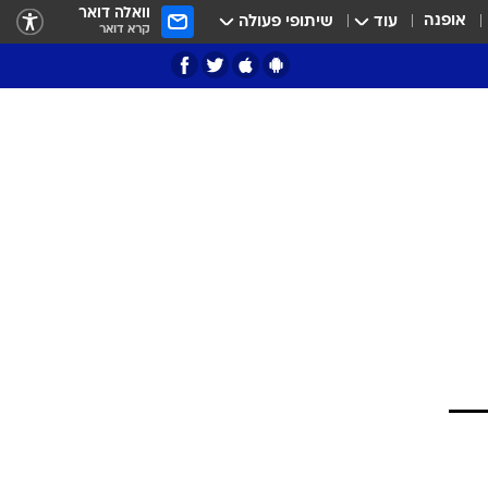
וואלה דואר
אופנה
עוד
שיתופי פעולה
קרא דואר
ציון 3
דאבל דריבל
י