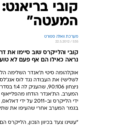
קובי בריאנט:
המעטה"
מערכת וואלה ספורט
22.5.2012 / 5:55
קובי והלייקרס שוב סיימו את ד
נראה כאילו הם אף פעם לא טועי
אוקלהומה סיטי ת'אנדר השלימה הלילה
לשלישי) את העבודה נגד לוס אנג'לס
ניצחון 90:106, ש
ידי הלייקרס וב-2011 על י
בגמר המערב אחרי שהעיפו את שתיה
"עשינו צעד בכיוון הנכון, הלייקרס הם