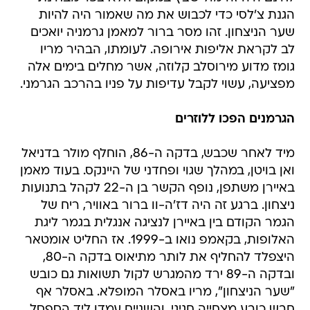
הגנת צ'לסי כדי לכבוש את מה שאמור היה להיות
שער הניצחון. זהו מסר ברור למאמן גרמניה יואכים
לב לקראת אליפות אירופה. לעומתו, הבהיר מריו
גומז מדוע מירוסלב קלוזה, אשר מחלים בימים אלה
מפציעה, עשוי לקבל עדיפות על פניו בהרכב הגרמני.
הגרמנים הפכו ללוזרים
מיד לאחר שכבש, בדקה ה-86, הוחלף מולר בדניאל
ואן בויטן, במהלך שגוי ופחדני של היינקס. בעוד מאמן
באיירן משתפן, נופף הקשר בן ה-22 לקהל בתנועות
ניצחון. ברגע זה היה דז'ה-וו ברור באוויר, ריח של
הגמר הקודם בין באיירן לנציגה אנגלית בגמר ליגת
האלופות, בקאמפ נואו ב-1999. אז החליט אומטאר
היצפלד להחליף את לותר מתיאוס בדקה ה-80,
ובדקה ה-89 ירד מהמגרש לקול תשואות גם כובש
"שער הניצחון", מריו באסלר המופלא. באסלר אף
חבש כובע מצחייה חגיגי, והשניים עמדו ליד הספסל