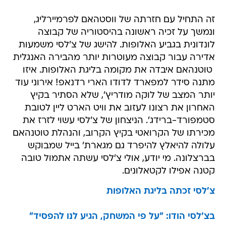
זה התחיל עם חזרתה של ווסטהאם לפרמיירליג,
ונמשך על זכיה ראשונה בהיסטוריה של קבוצה
לונדונית בגביע האלופות. להישג של צ'לסי משמעות
אדירה עבור קבוצה מעוטרות יותר מהבירה האנגלית
 טוטנהאם איבדה את מקומה בליגת האלופות. איזו
מתנה סידר למפארד לדודו הארי רדנאפ! אירוני עוד
יותר המצב של לוקה מודריץ', שלא הסתיר בקיץ
האחרון את רצונו לעזוב את וויט הארט ליין לטובת
סטמפורד-ברידג'. הניצחון של צ'לסי עשוי לזרז את
מכירתו של הקרואטי בקיץ הקרוב, והנהלת טוטנהאם
עלולה להיאלץ להיפרד גם מגארת' בייל שמבוקש
בברצלונה. מי יודע, אולי צ'לסי עשתה אתמול טובה
קטנה אפילו לקטאלונים.
צ'לסי זכתה בליגת האלופות
בצ'לסי הודו: "על פי המשחק, הגיע לנו להפסיד"