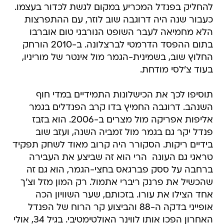
להחליק בפנדל המכריע במקום לגשת לכדור בעצמו.
כעבור שנה היה דרוגבה שוב לוזר, עם ההתפרצות
הלא מחמיאה לעבר השופט הנורבגי טום אוברבו
בתום ההפסד הדרמטי לברצלונה. ב-2010 הורחק
החלוץ שוב, בשמינית-הגמר מול אינטר של מוריניו,
בעוד צ'לסי מודחת.
תוסיפו לכך את הכישלונות התמידיים במדי חוף
השנהב. דרוגבה החמיץ בדו קרב הפנדלים בגמר
אליפות אפריקה מול מצרים ב-2006. הוא בזבז
פנדל יקר גם בגמר מול זמביה השנה, ועזב שוב
בידיים ריקות. הסקורר היה קרוב מאוד לשחק תפקיד
טראגי גם העונה  הרי הוא זה שביצע את העבירה
ברחבה על ססק פברגאס בחצי-הגמר, הוא גם זה
שהכשיל את פרנק ריברי אתמול. רק המון מזל וצ'ך
אחד הצילו את עורו. בזכותם, שער השוויון הכה
אופייני בדקה ה-88 והביצוע קר הרוח של הפנדל
האחרון הפכו אותו לווינר האולטימטיבי. בגיל 34, אולי