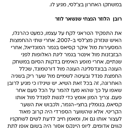
במשחקו האחרון בצ'לסי, מגיע לו.
רובן  הלוזר הנצחי שנשאר לוזר
את התפקיד הטראגי לקח על עצמו, כמעט כהרגלו,
האיש שנזרק מצ'לסי ב-2007. אחרי שתי ההחמצות
המסעירות מול איקר קסיאס בגמר המונדיאל, אחרי
הבזבזנות מול אינטר בגמר ליגת האלופות לפני
שנתיים, אחרי מופע האימים בדקות הסיום במשחק
העונה בבונדסליגה העונה מול דורטמונד, שכלל
החמצת פנדל ובעיטה לשמיים מול שער ריק בשניה
האחרונה, זה בכל זאת השיא. יש שיגידו כי מגיע לרובן
שאפו על כך שהוא מעז להמר על הכל פעם אחר
פעם. צריך המון אומץ כדי לגשת לפנדל מול אותו
קסיאס, בגומלין בחצי-הגמר, ולכבוש את השער
הקריטי. אלא שהשוער הספרדי היה קרוב מאוד
לעצור אותו גם אז, ומאמן חייב לדעת לשים לשחקניו
קווים אדומים. ליופ היינקס אסור היה בשום אופן לתת