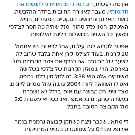
אין מה לעשות,
רוברטו די מתאו יודע להגשים את
חלומותיו
. מעבר לאווירה החיובית בחדר ההלבשה,
כושר הארגון והחושים הטקטיים המעולים, הביא
האיטלקי המון מזל טהור  מזל שהיה כה חסר לצ'לסי
במשך כל השנים הכושלות בליגת האלופות.
אפשר לקרוא לזה יעילות, אבל לבאיירן היו אתמול
20 קרנות, בעוד לצ'לסי קרן אחת בלבד שהובילה
לשער של דרוגבה. אם נצרף את צמד הקרבות מול
בארסה, הרי שמאזן הקרנות של צ'לסי בשלושה
משחקים אלה הוא 3:38. זה לחלוטין בלתי נתפס,
ואפילו השוואה ליורו 2004 עושה עוול מסוים ליוונים.
מצד שני, רק קבוצה עם אופי ברזל לא נשברת
בעשרה שחקנים בקאמפ נואו, כשהיא מפגרת 2:0
מול הקבוצה הטובה בתבל.
די מתאו, שכבר ניצח כשחקן קבוצה גרמנית בגמר
אירופי, עם 0:1 על שטוטגרט בגביע המחזיקות