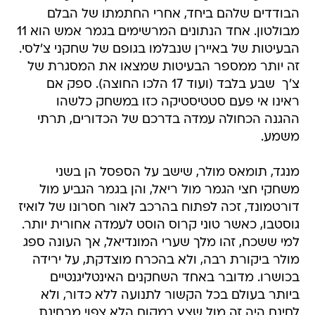
הבודדים שלהם ביחד, אחרי החתמתו של הבלם
מבולטון. אחד הנתונים המרשימים בגמר אמש הוא 11
הבעיטות של באיירן שנבלמו בגופם של שחקני צ'לסי.
זה יותר ממספר הבעיטות שמצאו את המסגרת של
צ'ך  שבע בלבד (ועוד 17 הלכו החוצה). ספק אם
ראינו אי פעם סטטיסטיקה כזו במשחק כלשהו 
ההגנה הכחולה עמדה בדרכם של הכדורים, תרתי
משמע.
מנגד, תומאס מולר, שישב על הספסל הן בשני
משחקי חצי הגמר מול ריאל, והן בגמר הגביע מול
דורטמונד, זכה לפתוח בהרכב לאור חסרונו של לואיז
גוסטבו, כאשר טוני קרוס הוסט לעמדה אחורית יותר.
למי ששכח, זהו מלך שערי המונדיאל, אך העונה ספג
מולר ביקורת רבה, ולא בהכרח מוצדקת, על ירידה
בכושרו. מדובר באחד השחקנים האינטליגנטיים
ביותר בעולם בכל הקשור לתנועה ללא כדור, ולא
לחינם היה זה מול שצץ במקום הלא צפוי מבחינת