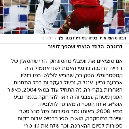
/
הבסיס הוא אותו בסיס שמוריניו בנה. צ'ך
רויטרס
דרוגבה  הלוזר הנצחי שהפך לווינר
אם מוציאים את וומבלי מהמשחק, הרי שהמאזן של
דידייה דרוגבה ברגעי האמת לפני אתמול היה
קטסטרופלי. הסקורר, שהביא לצ'לסי במו רגליו
ארבעה גביעי אנגליה, נכשל בעקביות בכל התחנות
האחרות בקריירה. זה התחיל עוד במאי 2004, כאשר
הפגין משחק עצבני והיה ראוי להרחקה בגמר גביע
אופ"א, אותו הפסידה מארסיי לוולנסיה.
במאי 2008, באותו גמר מפורסם מול מנצ'סטר
יונייטד במוסקבה, הוא כן ספג כרטיס אדום דקות
ספורות לסיום ההארכה, וכך שלח את ג'ון טרי