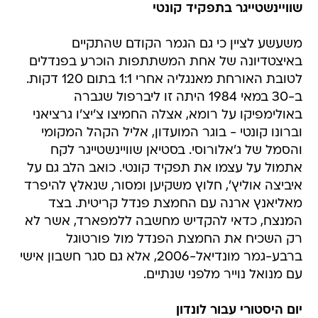
שוויינשטייגר בתפקיד קונטי
משעשע לציין כי גם הגמר הקודם שהתקיים
באיצטדיונה של אחת המשתתפות הוכרע בפנדלים
לטובת האורחת מאנגליה אחרי 1:1 בתום 120 דקות.
ב-30 במאי 1984 היתה זו ליברפול שגברה
באולימפיקו על רומא, אצלה החמיצו צ'יצ'ו גרציאני
וברונו קונטי - בוגר המועדון, אליל הקהל המקומי
והסמל של ג'אלורוסי. בסטיאן שוויינשטייגר לקח
אתמול על עצמו את תפקיד קונטי. כואב הלב גם על
איביצה אוליץ', חלוץ משקיען ומסור, שנאלץ להיפרד
מאליאנץ ארנה עם החמצת פנדל קריטית. בצד
המנצח, כדאי להקדיש מחשבה ללמפארד, אשר לא
רק השכיח את החמצת הפנדל מול פורטוגל
ברבע-גמר מונדיאל-2006, אלא גם סגר חשבון אישי
עם מנואל נוייר מלפני שנתיים.
יום היסטורי עבור לונדון