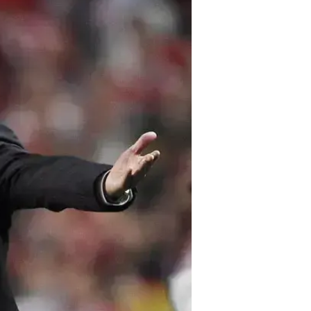
מתחילת העונה. האיטלקי אחראי למה
הכחולים לחצי גמר הגביע האנגלי, ו
עדיין לוקחים אותו ברצינות. חבל. די
הזויים.
חולם באיטלקית