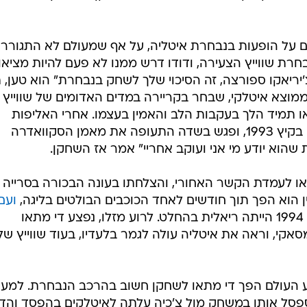
 הוא ניסה את מזלו בקצביה, במאפייה ובמוסך, אבל סירב לז
 18 ערך רוברטו את הופעת הבכורה במדי שאפהאוזן הקטנה מהליגה השניה,
והוא נשאר שם במשך שלוש שנים, שותף לניסיונות כושלים לעלות ליגה. ב-1991 הוא זכה סופסו
עד משמעותי יותר בקריירה הגיע כעבור שנה. המאמן רולף
ראו. די מתאו הצטרף אליו כדי לחדש שיתוף פעולה, והשני
ות בתולדות הספורט השווייצרי. את העונה הסדירה סיימה
ראו הזעירה, המייצגת עיירה של 19 אלף תושבים, במקום החמישי עם הפרש שערים שלילי. אלא
שבפלייאוף היא כיסחה את כל הליגה, ספגה שבעה שערים בלבד ב-14 משחקים ודהרה לא
את משחק הקבוצה באמנות ונבחר לשחקן המצטיין של העונה
ם על הופעות בנבחרת איטליה, על אף שמעולם לא התגורר
בחרת שווייץ הצעירה, ודודו דרש ממנו לא פעם להיות מציאו
'יריאקו ספורצה, זה הסיכוי שלך לשחק בנבחרת" הוא טען, 
 ממוצא איטלקי, שבחר בקריירה במדים האדומים של שווייץ
או תמיד הלך בעקבות הלב והאמין בעצמו. אחרי האליפות
המזהירה עם אראו הוא חתם בלאציו בקיץ 1993, ופגש בשדה התעופה את מאמן הסקוואדרה
 שהוא יודע מי אני ועוקב אחריי" אמר אז השחקן.