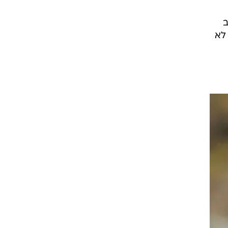
מאמן לאציו דינו זוף הסיט את די מתאו לעמדת הקשר האחורי, והצלחתו בעונה הבכורה בסרייה A
שה,
חה
ב
 לא