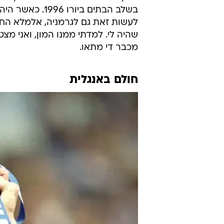
הייתה אדירה. משחקן אלמוני לחלוטי
שערים כאלה
במרפקו באפריל, ממש לפני הזימון מס
ספורצה מגיעה לשמינית הגמר.
החלום התגשם בעיכוב קל. אחרי גבי
דווקא ההחלטה השגויה של סאקי לס
בשלב הבתים ביור
לעשות זאת גם לגרמניה, אלמלא החמ
שהיה לי. למדתי ממנו המון, ואני מצ
מכבר די מתאו.
חולם באנגלית