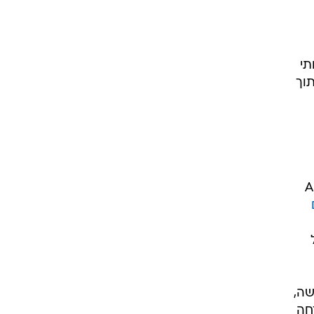
נוח
ף
ים
ליפות. די
.
תי
תוך