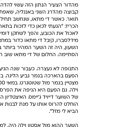
ההישג האחרון בקריירה. הגביע האנגלי ב-2000
אחרי שלוש שנים בעיר הנצח הגיע מ
אחרי החתמתו תמורת חמישה מיליון ל
מהדור הצעיר הנתון הזה עשוי להדהים
תואר. כאשר די מתאו, שנחשב תחילה 
הכריז: "הגעתי לכאן כדי לזכות בתארי
לאכול את הכובע, והפך לשחקן דומיננ
מידלסברו, קיבל די מתאו כדור במח
הסתיימה. החלום של די מתאו שוב ה