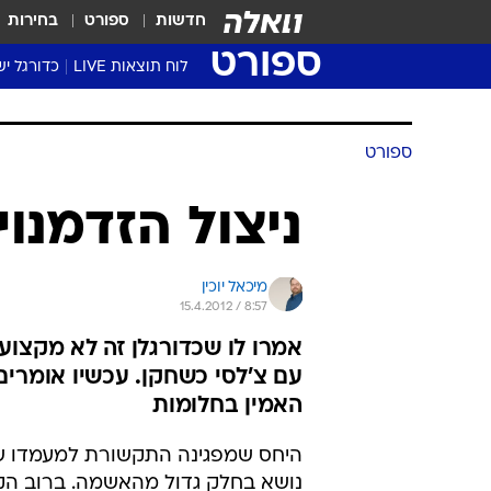
חדשות
ספורט
בחירות
ספורט
לוח תוצאות LIVE
כדורגל יש
ליגת העל Winner
סטט' ליגת
גביע המדי
גביע הטוט
שגרירים
נבחרות י
ליגה לאומ
ליגה א'
ספורט
ניצול הזדמנוי