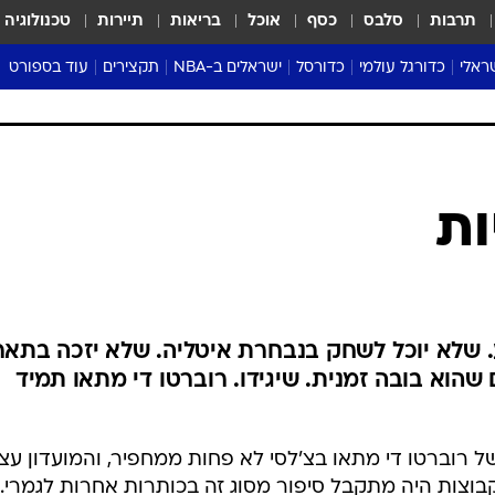
תרבות
סלבס
כסף
אוכל
בריאות
תיירות
טכנולוגיה
ראלי
כדורגל עולמי
כדורסל
ישראלים ב-NBA
תקצירים
עוד בספורט
ליגה אנגלית
ליגת העל
דני אבדיה
מונדיאל 2026
 העל
ליגה ספרדית
דאבל דריבל
NBA
נה
ליגה איטלקית
יורוליג וכדורסל אירופי
טבלאות
ו
ליגה גרמנית
ליגה לאומית
פודקאסטים
ליגה צרפתית
נבחרות ישראל בכדורסל
מסכמים מחזור
שראל
ליגת האלופות
כדורסל נשים
אבא של שבת
ית
הליגה האירופית
מעל הטבעת
דרום אמריקה
סערה בממלכה
טניס
טראש טוק
ספורט אמריקא
ות
פוקר