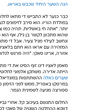
בימים ההם בשווייץ לתחביב בלבד. אז
את השאיפות. בגיל
להכרה כאשר ציריך החתימה אותו, וצ
פרינגר התקדם משאפהאוזן לקבוצת א
חוללו ביחד את אחת הסנסציות הגדול
א
מתאו, שתופקד כבלם אחורי, ניווט 
הנה השער היחיד שכבש באראו
.
כבר כנער לא התבייש די מתאו לחלו
במולדת הוריו. הוא סירב לזימונים לנ
יותר. "אתה חי באשליות. תהיה כמו צ
שהוא מתכוון לקשר בן גילו, אף הוא
ונחשב לעילוי מגיל צעיר. אבל די מת
אזורה, אריגו סאקי. "היה מרגש לגלות