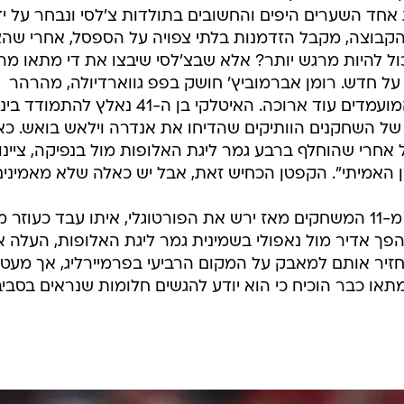
ענפים נוספים
לוח שידורים
החידה של ספור
. שלא יוכל לשחק בנבחרת איטליה. שלא יזכה בתאר
ארכיון מדורים
שהוא בובה זמנית. שיגידו. רוברטו די מתאו תמיד
כתבו לנו
רוברטו די מתאו בצ'לסי לא פחות ממחפיר, והמועדון עצ
וצות היה מתקבל סיפור מסוג זה בכותרות אחרות לגמרי.
חד השערים היפים והחשובים בתולדות צ'לסי ונבחר על יד
ם לנבחרת המאה ה-20 של הקבוצה, מקבל הזדמנות בלתי צפויה על הספסל, אחרי ש
כול להיות מרגש יותר? אלא שבצ'לסי שיבצו את די מתאו מ
 חדש. רומן אברמוביץ' חושק בפפ גווארדיולה, מהרהר
בהחזרתו של ז'וזה מוריניו, ורשימת המועמדים עוד ארוכה. האיטלקי בן ה-41 נאלץ 
של השחקנים הוותיקים שהדיחו את אנדרה וילאש בואש. כ
 אחרי שהוחלף ברבע גמר ליגת האלופות מול בנפיקה, ציינו
ן האמיתי". הקפטן הכחיש זאת, אבל יש כאלה שלא מאמינים 