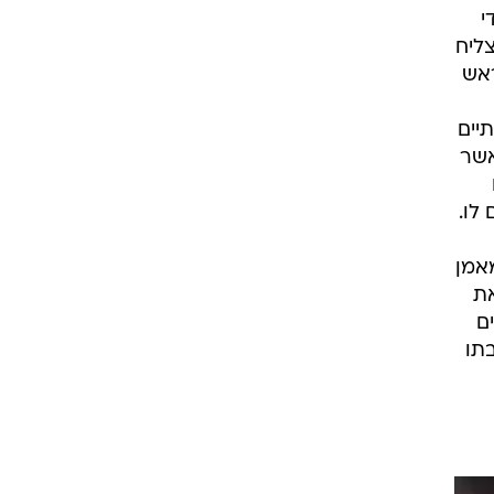
ט1
ים
מחוץ לקווים
4-4-2
משרד החוץ
מו
רץ על הקווים
ספורט בחקירה
י
סוגרים שנה
הצליח
מונדיאל 2014
ראש
בראש ובראשונה
להתמודד בינתיים
אליפות אפריקה 2015
אשר
יורו צעירות 2013
לונדון 2012
לו.
יורו 2012