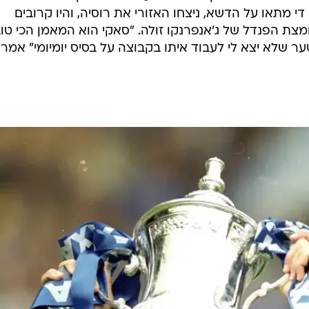
ן הוא הפך תוך חודשים לאחד הכוכבים הבולטים בליגה,
ועם
ההשתתפות במונדיאל 1994 הייתה ריאלית בהחלט. לרוע מזלו, נפצע די מתאו
אקי, וראה את איטליה עולה לגמר בלעדיו, בעוד שווייץ של
ע העולם הפך די מתאו לשחקן חשוב בהרכב הנבחרת. למע
פסל אותו במשחק מול צ'כיה עלתה לאיטלקים בהפסד והד
ו 1996. כאשר היה די מתאו על הדשא, ניצחו האזורי את רוסיה, והיו קרובים
צת הפנדל של ג'אנפרנקו זולה. "סאקי הוא המאמן הכי טו
טער שלא יצא לי לעבוד איתו בקבוצה על בסיס יומיומי" אמר