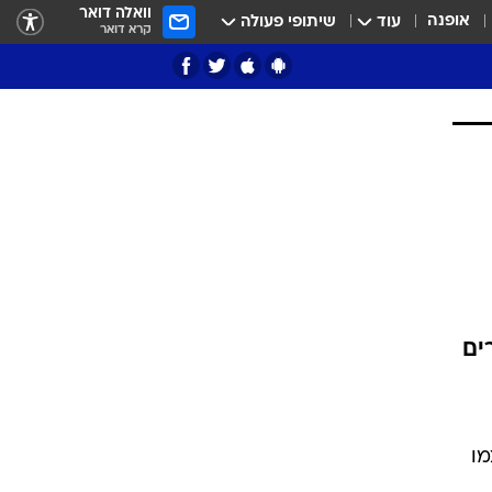
וואלה דואר
אופנה
עוד
שיתופי פעולה
קרא דואר
ציון 3
דאבל דריבל
י