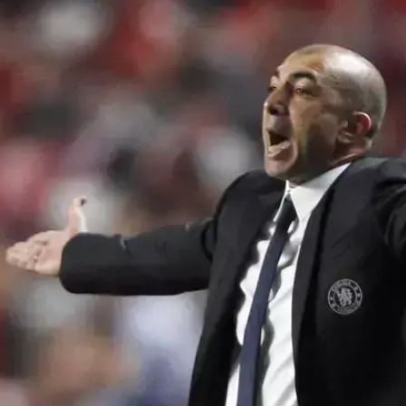
אלה חייו של די מתאו, שניצח שמונה מ-11 המשחקים מאז ירש את הפורטוגלי, איתו עבד כעוז
פך אדיר מול נאפולי בשמינית גמר ליגת האלופות, העלה 
החזיר אותם למאבק על המקום הרביעי בפרמיירליג, אך מעטי
 מתאו כבר הוכיח כי הוא יודע להגשים חלומות שנראים בסבי