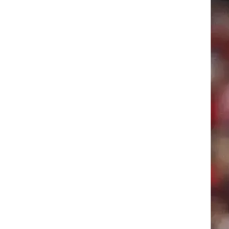
ר מאמן
רוגבי וקריקט
את
גולף
ם
ביליארד
בתו
תקצירים