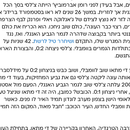
/
GettyImages, Shaun Botterill
פנה חדש בקריירה של האיטלקי. סכסוך עם המאמן זדנק זמ
אילץ את לאציו למכור אותו בקיץ 1996, וצ'לסי של רוד חוליט ניצחה את אינטר ודורטמונד במיר
יש"ט. היה זה שיא מועדון מבחינת הכחולים. את האוהדים
, אבל בעידן לפני רומן אברמוביץ' הייתה צ'לסי בסך הכל
קבוצה מהדרג השני באנגליה, שאפתנית אך לוזרית. במשך 26 שנים לא ראו בסטמפורד ברידג
לזר לא נוצץ לצידם של ג'אנלוקה ויאלי ופרנק לבף הצרפתי
ם, רצוי כבר העונה", כולם שוב גיחכו. הוא הכריח את כולם
טי ביותר בקבוצה שדהרה לגמר הגביע האנגלי. ואז, נגד
צית המגרש שלו, התקדם
ושיחרר טיל לרשת
. 42 שניות על
השעון, היה זה השער המהיר ביותר בתולדות הגמרים בוומבלי. צ'לסי ניצחה 0:2, והב
תגשם.