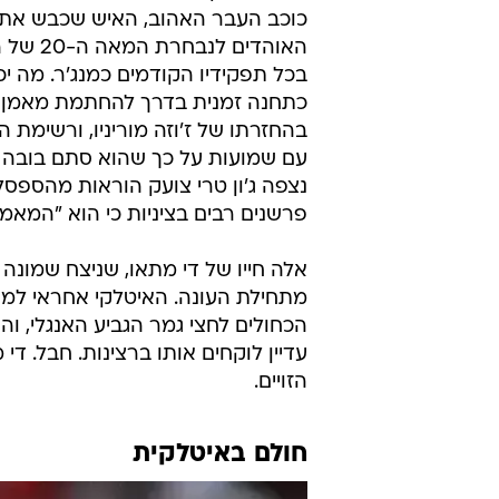
מיכאל יוכין
15.4.2012 / 8:57
אמרו לו שכדורגלן זה לא מקצוע
עם צ'לסי כשחקן. עכשיו אומרים 
האמין בחלומות
היחס שמפגינה התקשורת למעמדו של 
נושא בחלק גדול מהאשמה. ברוב הקב
כוכב העבר האהוב, האיש שכבש את א
האוהדי
בכל תפקידיו הקודמים כמנג'ר. מה י
כתחנה זמנית בדרך להחתמת מאמן על
עם שמועות על כך שהוא סתם בובה 
נצפה ג'ון טרי צועק הוראות מהספסל
פרשנים רבים בציניות כי הוא "המאמ