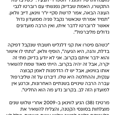
מועמדותו של המנג'ר הספרדי הצעיר. "כשליברפול
התקשרו, האמת שבדיוק נפגשתי עם רוברטו לגבי
העונה הבאה, אמר לרשת סקיי יו"ר וויגאן, דייב וולאן.
"תמיד אמרתי שכאשר נקבל פניה ממועדון גדול
אאשר לרוברטו לדבר איתו, ואין הרבה מועדונים
גדולים מליברפול".
"כשהם פיטרו את קני דלגליש חשבתי שנקבל דפיקה
בדלת, והנה, היא הגיעה", הוסיף וולאן. "נתתי לו אישור
והוא ידבר איתם בקרוב. אני לא יודע בדיוק מתי זה
יקרה, אבל זה יהיה בקרוב. הייתי מאוד שמח להשאיר
אותו בוויגאן, אבל יש לו הזדמנות לאמן קבוצה
ענקית, וההחלטה היא שלו. דיברנו על זה שליברפול
עברה הרבה שינויים בשנתיים האחרונות, וכרגע אין
למועדון הזה לב. בקרוב נדע מה הוא החליט".
מרטינז (38) הגיע לוויגאן ב-2009 אחרי שלוש שנים
מוצלחות בסוונסי הקטנה, והצליח להשאיר את