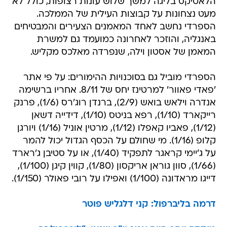
הלאטיקס בליגה למשך שלוש עונות רצופות, כולל לא
מעט נצחונות על קבוצות העילית של הממלכה.
הספרדי נחשב לאחד המאמנים הצעירים והמבטיחים
באנגליה, והוזכר לאחרונה כמועמד גם למשרת
המאמן של אסטון וילה, שנפרדה מאלכס מקליש.
הספרדי מוביל גם בסוכנויות ההימורים: על פי אתר
'פאדי פאוור' למרטינז יחס של 8/11. אחריו ברשימה
אנדרה וילאש בואש (2/9), ברנדן רוג'רס (1/6), פרנק
רייקארד (1/10), רפא בניטס (1/10), דידייה דשאן
(1/12), פאביו קאפלו (1/12), מרטין אוניל (1/16) ויורגן
קלופ (1/16). מי שחולם על הכסף הגדול יכול להמר
על ג'יימי קראגר לתפקיד (1/40), או על סטיבן ג'רארד
(1/66), סוון גוראן אריקסון (1/80), קווין קיגן (1/100),
דייגו מראדונה (1/100) ואפילו על רובי פאולר (1/150).
דרמה בליברפול: קני דלגליש פוטר