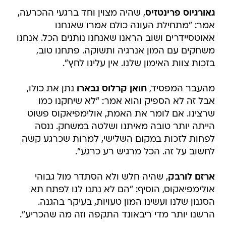
גאורגיוס פרינטזיס
, שהיה מצוין וחד ברגעי ההכרעה,
אמר: "מתחילת העונה כולם אמרו שאנחנו
אאוטסיידרים ושוב הראנו שאנחנו נותנים הכל. אנחנו
משחקים עם המון אנרגיה ותשוקה. פתחנו טוב,
בזכות צוות האימון שלנו. אין עלינו לחץ".
מהעבר המפסיד,
חואן קרלוס נבארו
נתן את כולו,
אבל זה לא הספיק והוא אמר: "לא שיחקנו כמו
שרצינו. אם לומר את האמת, אולימפיאקוס פשוט
הייתה יותר טובה מאיתנו ושלטה במשחק. ננסה
לפחות לזכות במקום השלישי, למרות שכרגע קשה
לחשוב על זה. הכל מרגיש רע כרגע".
ארזם לורבק
, שהיה חלש ולא הסתדר מול גבוהי
אולימפיאקוס, הוסיף: "הם לא נתנו לנו לפתח תא
הסגנון שלנו ועשינו המון טעויות, בעיקר בהגנה.
הרשנו יותר מדי ריבאונד התקפה וזה מה שהכריע".