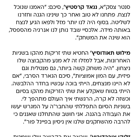
סנטר צסק"א,
ננאד קרסטיץ'
, סיכם: "האמנו שנוכל
לנצח. פתחנו לא טוב ואחר כך שינינו הגנה וחזרנו
לשליטה. בסוף היה לנו יותר מזל ולפאו הגיע לנצח
באותה מידה. אלכסיי שבד נותן לנו אנרגיה מהספסל,
הוא שינה את המשחק".
מילוש תאודוסיץ'
החטיא שתי זריקות מהקו בשניות
האחרונות, אבל למזלו זה לא מנע מהקבוצה שלו
ניצחון. "היה משחק קשה ביותר, גם מנטלית וגם
פיזית, עם המון אמוציות", סיכם הגארד הסרבי, "אם
לא היינו מנצחים, הייתי בוכה עכשיו בחדר ההלבשה.
הייתי בטוח שאקלע את שתי הזריקות מהקו בסיום
וכשזה לא קרה, הרגשתי איך העולם מתהפך לי.
בשניות הסיום התפללתי שהחבר'ה על המגרש יעשו
את העבודה בהגנה. אני חושב שהתחלנו שאננים כי
להרבה מהשחקנים שלנו אין ניסיון בפיינל פור".