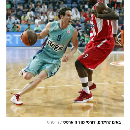
/
באים להילחם. דורסי מול הוארטס
רויטרס