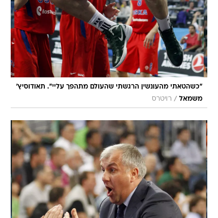
"כשהטאתי מהעונשין הרגשתי שהעולם מתהפך עליי". תאודוסיץ'
/
משמאל
רויטרס