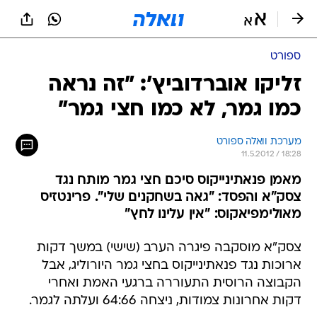
ספורט
זליקו אוברדוביץ': "זה נראה
כמו גמר, לא כמו חצי גמר"
מערכת וואלה ספורט
11.5.2012 / 18:28
מאמן פנאתינייקוס סיכם חצי גמר מותח נגד
צסק"א והפסד: "גאה בשחקנים שלי". פרינטזיס
מאולימפיאקוס: "אין עלינו לחץ"
צסק"א מוסקבה פיגרה הערב (שישי) במשך דקות
ארוכות נגד פנאתינייקוס בחצי גמר היורוליג, אבל
הקבוצה הרוסית התעוררה ברגעי האמת ואחרי
דקות אחרונות צמודות, ניצחה 64:66 ועלתה לגמר.