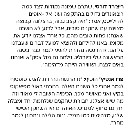
ריצ'רד דורסי
, שתרם שמונה נקודות לצד כמה
ריבאונדים גדולים בהתקפה ושני אלי-אופים
להיילייטס, אמר: "היה קצב גבוה, ברצלונה קבוצה
מצוינת עם שחקנים טובים, אבל לרגע לא חשבנו
שאנחנו פחות טובים מהם. כל אחד אצלנו יודע את
מקומו, באנו להילחם ולהוציא לפועל דברים שעבדנו
עליהם. זו הרגשה נהדרת להגיע לגמר כבר בשנה
הראשונה שלי ביורוליג. נילחם גם מול צסק"א ואנחנו
באים לנצח. האווירה הייתה מדהימה".
פרו אנטיץ'
הוסיף: "זו הרגשה נהדרת להגיע סופסוף
לגמר אחרי כל השנים האלה. בחרתי באולימפיאקוס
בקיץ ואני מאושר מכך. הכימיה חשובה לי מאוד וזה
מה שיש אצלנו, חבורת שחקנים שנלחמת יחד ומבלה
יחד גם מחוץ למגרש. האוהדים היו השחקן השישי
שלנו, מדהימים כמו תמיד. ננוח הלילה ונתכונן לגמר
מחר".