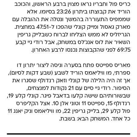
כריס פול וחבריו נראו מצוין ברבע הראשון, והכוכב
הוריד את קבוצתו ביתרון 23:26 בסיומו. אלא
שממפיס התעוררה בהמשך ונטלה את ההובלה עם
מארק גאסול ומייק קונלי שהפכו ל-47:51 במחצית.
הגריזליס לא ממש הצליחו לברוח כשבלייק גריפין
השאיר את לוס אנג'לס במשחק, אבל רודי גיי קבע
69:75 לפני שהקבוצות נכנסו לרבע האחרון.
מאריס ספייטס פתח בסערה וניסה ליצור יתרון דו
ספרתי, מו וויליאמס הוריד לשבע (שבע דקות לסיום),
אך זה היה הלילה של קונלי וזאק רנדולף שסגרו את
הסיפור. רודי גיי סיים עם 21 נקודות למנצחים,
שבשורותיהם שישה קלעו בדאבל פיגר. קונלי קלע 19,
רנדולף 15, ספייטס 11 וטוני אלן 10. אצל הקליפרס
פול קלע 29, בלייק גריפין 22, מו וויליאמס וניק יאנג 11
כל אחד. המשחק הבא: בשבת.