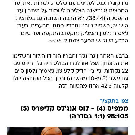
טורקוגלו נכנס לעניינים עם שלשה. למרות זאת, עד
המחצית אינדיאנה הצליחה לשמור על היתרון עד
ההפסקה (38:44). לא הרבה השתנה גם במחצית
השנייה, כשפול ג'ורג' וחבריו פתחו מבערים, בעוד
ג'אמיר נלסון והמג'יק נתקעו בהתקפה ועד סיום
הרבע השלישי הפער צמח ל-55:76.
ברבע האחרון גריינג'ר וחבריו הורידו הילוך והשלימו
את הניצחון. אצל אורלנדו הבולט היה גלן דייויס עם
22 נקודות וג'יי ג'יי רדיק קלע 13. ג'אמיר נלסון סיים
עם עשר (3 מ-10 מהשדה) ובסך הכל הקבוצה שלו
קלעוה 42.3 אחוז מהטווח הזה.
צפו בתקציר
ממפיס (4) - לוס אנג'לס קליפרס (5)
98:105 (1:1 בסדרה)