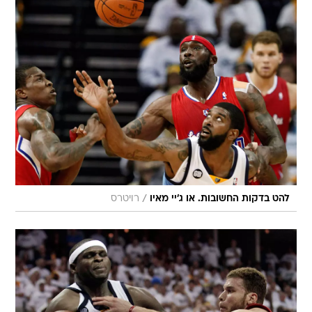
/
להט בדקות החשובות. או ג'יי מאיו
רויטרס