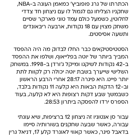
הכתרתו של גרג פופוביץ' כמאמן העונה ב-NBA,
שחקניו הצליחו גם לגמול לו עם ניצחון חד צדדי
לחלוטין, כשמעל כולם עמד טוני פארקר שסיים
משחק מצוין עם 18 נקודות, ארבעה ריבאונדים
ותשעה אסיסטים.
הסטטיסטיקאים כבר החלו לבדוק מה היה ההפסד
המביך ביותר של יוטה בפלייאוף, ושלפו את ההפסד
ב-42 נקודות לשיקגו ומייקל ג'ורדן ב-1998. במשחק
השלישי שייערך בשבת יוטה יכולה רק לקוות לתת
יותר פייט. היא פיגרה 28:17 אחרי הרבע הראשון
וב-12 הדקות הבאות היא קלעה 11 נקודות בלבד,
כשבמשך שבע דקות רצופות היא לא קלעה, בעוד
הספרס ירדו להפסקה ביתרון 28:53.
עבור סן אנטוניו זה ניצחון 12 ברציפות, שיא עונתי
עבורה, כאשר שבעה שחקנים בשורותיה סיימו
בדאבל פיגר, כאשר קאווי לאונרד קלע 17, דניאל גרין