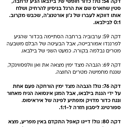
דקה 54: גול! כדור חופשי של בילבאו הגיע לרחבה,
סטין שחארס שם את הרגל בניסיון להרחיק ושלח
אותו דווקא לעברו של ג'ון אורטנצ'ה, שכבש מקרוב.
0:1 לבילבאו.
דקה 59: ערבוביה ברחבה הסתיימה בכדור שהגיע
לפרננדו אמורבייטה, אבל הבעיטה של הבלם משבעה
מטרים נבלמה בקורה. כמעט השני של בילבאו.
דקה 69: הגבהה מצד ימין מצאה את ואן וולפסווינקל,
שנגח מחמישה מטרים החוצה.
דקה 76: גול! הגבהה מצד ימין הורחקה פעם אחת
על ידי הגנת בילבאו, אבל המגן אינסואה הגיח מאחור
ונגח כדור מדויק ומפתיע לפינה של איראיסוס.
ספורטינג ליסבון חזרה ל-1:1.
דקה 80: גול! דייגו קאפל התקדם באין מפריע, מצא