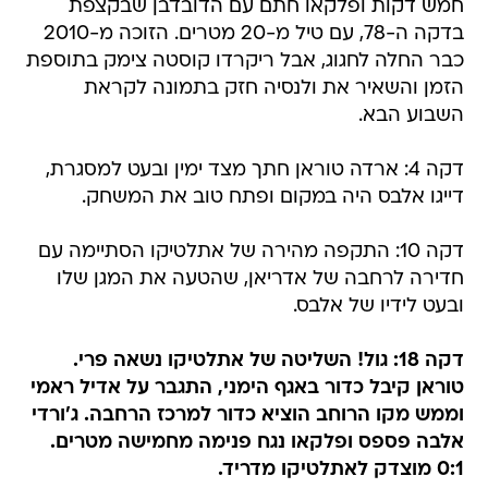
חמש דקות ופלקאו חתם עם הדובדבן שבקצפת
בדקה ה-78, עם טיל מ-20 מטרים. הזוכה מ-2010
כבר החלה לחגוג, אבל ריקרדו קוסטה צימק בתוספת
הזמן והשאיר את ולנסיה חזק בתמונה לקראת
השבוע הבא.
דקה 4: ארדה טוראן חתך מצד ימין ובעט למסגרת,
דייגו אלבס היה במקום ופתח טוב את המשחק.
דקה 10: התקפה מהירה של אתלטיקו הסתיימה עם
חדירה לרחבה של אדריאן, שהטעה את המגן שלו
ובעט לידיו של אלבס.
דקה 18: גול! השליטה של אתלטיקו נשאה פרי.
טוראן קיבל כדור באגף הימני, התגבר על אדיל ראמי
וממש מקו הרוחב הוציא כדור למרכז הרחבה. ג'ורדי
אלבה פספס ופלקאו נגח פנימה מחמישה מטרים.
0:1 מוצדק לאתלטיקו מדריד.