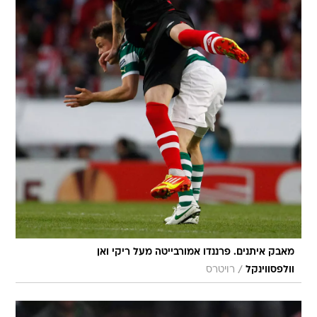
מאבק איתנים. פרננדו אמורבייטה מעל ריקי ואן
/
וולפסווינקל
רויטרס