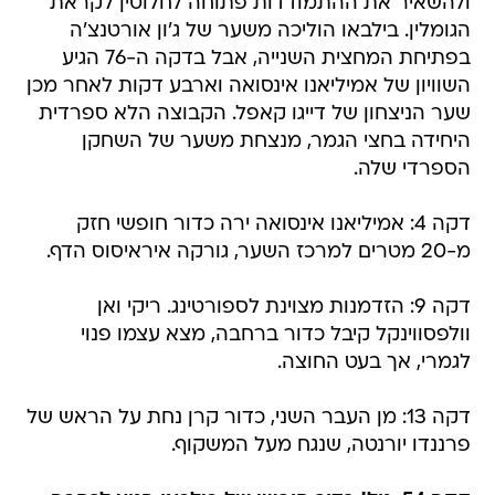
ולהשאיר את ההתמודדות פתוחה לחלוטין לקראת
הגומלין. בילבאו הוליכה משער של ג'ון אורטנצ'ה
בפתיחת המחצית השנייה, אבל בדקה ה-76 הגיע
השוויון של אמיליאנו אינסואה וארבע דקות לאחר מכן
שער הניצחון של דייגו קאפל. הקבוצה הלא ספרדית
היחידה בחצי הגמר, מנצחת משער של השחקן
הספרדי שלה.
דקה 4: אמיליאנו אינסואה ירה כדור חופשי חזק
מ-20 מטרים למרכז השער, גורקה איראיסוס הדף.
דקה 9: הזדמנות מצוינת לספורטינג. ריקי ואן
וולפסווינקל קיבל כדור ברחבה, מצא עצמו פנוי
לגמרי, אך בעט החוצה.
דקה 13: מן העבר השני, כדור קרן נחת על הראש של
פרננדו יורנטה, שנגח מעל המשקוף.