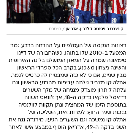
/
קונצרט בוויסנטה קלדרון. אדריאן
רויטרס
רצונות הנקמה של העטלפים על ההדחה ברבע גמר
המפעל ב-2010 עלו בתוהו, כשהחבורה של דייגו
סימאונה שמרה על המאזן המושלם בליגה האירופית
והשיגה ניצחון משכנע בקרב הכל ספרדי הראשון
מבין שניים, אם כי לא כזה שמבטיח לה כרטיס לגמר.
אתלטיקו מדריד גילתה עדיפות מהרגע הראשון וגם
עלתה ליתרון מוצדק מנגיחה של מלך השערים
רדאמל פלקאו בדקה ה-18, אך ז'ונאס השווה
בתוספת הזמן של המחצית ונתן תקוות לוולנסיה
בזכות שער החוץ. למרות זאת, השליטה של
אתלטיקו נמשכה וגם השערים הגיעו. מירנדה נגח את
השני בדקה ה-49, אדריאן הוסיף במבצע אישי לאחר