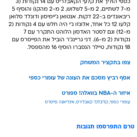
כספי הוליך את קלעי הקאבלריס עם 14 נקודות (3
מ-7 לשתיים, 2 מ-5 לשלוש, 2 מ-2 מהקו) והוסיף 5
ריבאונדים ב-22 דקות. אנטואן ג'יימיסון ודונלד סלואן
קלעו 12 כל אחד, אלונזו ג'י היה חלש עם 4 נקודות (2
מ-12) וגם לסטר האדסון הלוהט התקרר עם 7
נקודות (2 מ-6). דני גריינג'ר הוביל את הפייסרס עם
18 נקודות, טיילר הנסברו הוסיף 16 מהספסל.
צפו בתקציר המשחק
אסף רביץ מסכם את העונה של עומרי כספי
איזור ה-NBA בוואלה! ספורט
עומרי כספי
קליבלנד קאבלירס
אינדיאנה פייסרס
טרם התפרסמו תגובות