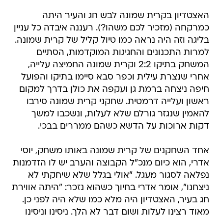
האצטדיון בקרית שמונה לבש חג והעיר היתה
כמרקחה (מזכיר לכם משהו?). רעננה איבדה כל עניין
בליגה וזה היה נראה כמו טיול קליל של קרית שמונה.
למרות התכנונים והחגיגות המוקדמות, הסתיים
המשחק בתיקו 2:2 וקרית שמונה החמיצה עלייה,
אחרי שנצרת עילית וכפר סבא סיימו בתיקו והפועל
חיפה ניצחה ברמת גן ועקפה את כולן בדרך למקום
ראשון ועלייה דרמטית. שחקני קרית שמונה סירבו
להאמין שנגזר גורלם שלא לעלות, ונשכבו למשך
דקות ארוכות על הדשא כשהם ממררים בבכי.
אחד השחקנים של קרית שמונה באותו משחק, יוסי
אדרי, הוא כיום מנכ"ל הקבוצה והערב יש לו הזדמנות
נפלאה לסגור מעגל. "אולי בגלל שלא שיחקתי לא
ניצחנו", אומר אדרי בחיוך כשהוא נזכר: "היתה אווירת
חג בעיר, האצטדיון היה מלא כמו שלא היה לפני כן.
מאוד רצינו לעלות ושום דבר לא הלך. ניסינו וניסינו