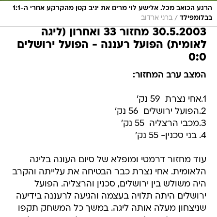
הרגע הכואב מכל. אלישע לוי מרים את יניב קטן מהקרקע אחרי ה-1:1
/
בבלומפילד
ברני ארדוב
30.5.2003 מחזור 33 ואחרון (ליגה
לאומית) הפועל רעננה - הפועל ירושלים
0:0
המצב ערב המחזור:
1.אחי נצרת  59 נק'
2.הפועל ירושלים  56 נק'
3.מכבי הרצליה  55 נק'
4. בני סכנין- 55 נק'
עוד מחזור דרמטי ומופלא של סיום העונה בליגה
הלאומית. אחי נצרת כבר הבטיחה את עלייתה והקרב
היה משולש בין ירושלים, סכנין והרצליה. הפועל
ירושלים היתה תלויה בעצמה והגיעה לרעננה בידיעה
שניצחון מעלה אותה ליגה. במשך כל המשחק תקפו