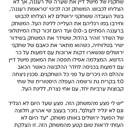
שחקניו של מישל דיין את שערה של רעננה, אך לא
הצליחו לכבוש. המשחק זכה לכינוי 'טראומת רעננה',
בשל העובדה ששחקני ירושלים לא הצליחו לכבוש
וחירבו במו רגליהם את העלייה לליגת העל. המשחק
ברעננה הסתיים ב-0:0 ועד היום זכור קולו המיתולוגי
של השדר זוהיר בהלול, ששידר את המשחק בשידור
ישיר בטלוויזיה, כשהוא מתאר את כאבם של שחקני
ירושלים שנשארו דקות ארוכות עם דמעות על כר
הדשא. המצלמה אפילו תפסה את המאמן מישל דיין
עם דמעות בכניסה לחדר ההלבשה כאשר הכאב
וההלם היו ניכרים על פני כל השחקנים. סכנין ניצחה
1:0 בקרית גת ורשמה העפלה היסטורית של שתי
קבוצות ערביות יחד, עם אחי נצרת, לליגת העל.
"יש לי פצע מהמשחק הזה. פצע שעד היום לא הגליד
וגם לא יגליד לעולם", נזכר בעצב שי אהרון, חלוצה
של הפועל ירושלים באותו משחק. "עד היום לא
העזתי לראות שום קטע מהמשחק הזה. זו הצלקת