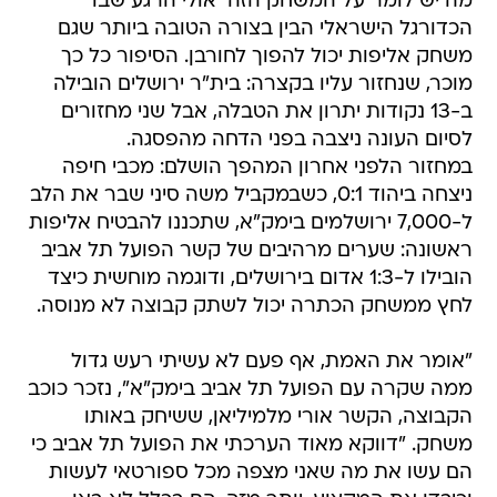
מה יש לומר על המשחק הזה  אולי הרגע שבו
הכדורגל הישראלי הבין בצורה הטובה ביותר שגם
משחק אליפות יכול להפוך לחורבן. הסיפור כל כך
מוכר, שנחזור עליו בקצרה: בית"ר ירושלים הובילה
ב-13 נקודות יתרון את הטבלה, אבל שני מחזורים
לסיום העונה ניצבה בפני הדחה מהפסגה.
במחזור הלפני אחרון המהפך הושלם: מכבי חיפה
ניצחה ביהוד 0:1, כשבמקביל משה סיני שבר את הלב
ל-7,000 ירושלמים בימק"א, שתכננו להבטיח אליפות
ראשונה: שערים מרהיבים של קשר הפועל תל אביב
הובילו ל-1:3 אדום בירושלים, ודוגמה מוחשית כיצד
לחץ ממשחק הכתרה יכול לשתק קבוצה לא מנוסה.
"אומר את האמת, אף פעם לא עשיתי רעש גדול
ממה שקרה עם הפועל תל אביב בימק"א", נזכר כוכב
הקבוצה, הקשר אורי מלמיליאן, ששיחק באותו
משחק. "דווקא מאוד הערכתי את הפועל תל אביב כי
הם עשו את מה שאני מצפה מכל ספורטאי לעשות