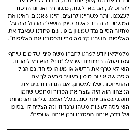
וכיבדו את המקצוע. יותר מזה, הם בכלל לא באו
להרוס לנו, הם באו לשחק משוחרר ואנחנו הרסנו
לעצמנו. יותר משהיינו לחוצים, היינו שאננים. ראינו את
המשחק הזה ביד כאשר סימן השאלה הגדול היה על
מחזור הסיום נגד שמשון ביפו. שם פחדנו שנאבד את
האליפות. חשבנו קדימה מדי והפסדנו את האליפות".
מלמיליאן יודע לפרגן לחברו משה סיני, שלימים שיתף
עמו פעולה בנבחרת ישראל: "סיני? הוא בא ליהנות.
הוא לא טרף את הדשא או משהו מיוחד, גם הגול
היפה שהוא שם מימין באוויר מראה לך את
ההתייחסות שלו למשחק. אם הם היו חייבים את
הניצחון הוא היה עוצר את הכדור ומחפש שחקן
חופשי במצב יותר טוב. בגלל המצב שלהם והנינוחות
הוא ניסה לעשות משהו גרנדיוזי וזה הצליח לו. בסופו
של דבר, אנחנו הפסדנו ורק אנחנו אשמים".