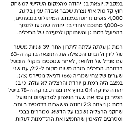
במקביל, יוצאת בני יהודה מהמקום השלישי למשחק
חוץ קל מול אחי נצרת שכבר איבדה עניין בליגה.
4,000 צופים נדחסו במכתש המיתולוגי בגבעתיים,
כ-1,000 מתוכם אוהדי בני יהודה שהגיעו לתמוך
בהפועל רמת גן והשתוקקו למעידה של הרצליה.
רמת גן עלתה עלתה ליתרון אחרי 39 שניות משער
של לירן ולדבוים והכפילה את התוצאה בדקה ה-63
עם פנדל של חלוואני, לאחר שגוסטבו בוקולי הוכשל
ברחבה. הרצליה חזרה משום מקום ל-2:2, עם שני
שערים של צחי שמריה (66) ודניאל גוטיירס (73).
במצב הזה רמת גן יורדת והרצליה לא עולה, כי בני
יהודה פירקה 0:4 בחוץ את נצרת. בדקה ה-78 בישל
תמיר בן עמי את שער הניצחון למרקיניוס והפועל
רמת גן ניצחה 2:3 וחגגה הישארות דרמטית ביותר.
שחקני הרצליה נשכבו על הדשא, ממררים בבכי
ומסרבים להאמין שהחמיצו את ההזדמנות לעלות.