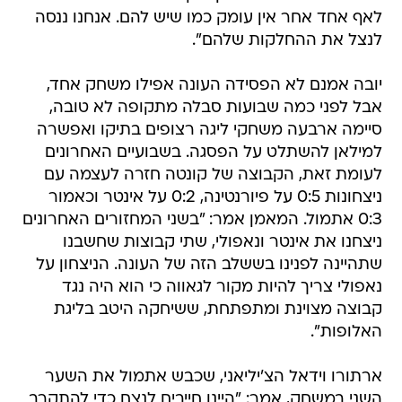
לאף אחד אחר אין עומק כמו שיש להם. אנחנו ננסה
לנצל את ההחלקות שלהם".
יובה אמנם לא הפסידה העונה אפילו משחק אחד,
אבל לפני כמה שבועות סבלה מתקופה לא טובה,
סיימה ארבעה משחקי ליגה רצופים בתיקו ואפשרה
למילאן להשתלט על הפסגה. בשבועיים האחרונים
לעומת זאת, הקבוצה של קונטה חזרה לעצמה עם
ניצחונות 0:5 על פיורנטינה, 0:2 על אינטר וכאמור
0:3 אתמול. המאמן אמר: "בשני המחזורים האחרונים
ניצחנו את אינטר ונאפולי, שתי קבוצות שחשבנו
שתהיינה לפנינו בששלב הזה של העונה. הניצחון על
נאפולי צריך להיות מקור לגאווה כי הוא היה נגד
קבוצה מצוינת ומתפתחת, ששיחקה היטב בליגת
האלופות".
ארתורו וידאל הצ'יליאני, שכבש אתמול את השער
השני במשחק, אמר: "היינו חייבים לנצח כדי להתקרב