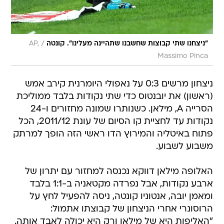
/
"ניצחנו שתי קבוצות שחשבנו שתהיינה מעלינו". קונטה
AP,
Massimo Pinca
ניצחון מרשים 0:3 על נאפולי היומרנית קירב אמש
(ראשון) את יובנטוס כדי שתי נקודות בלבד ממוליכת
הסרייה A, מילאן. כשנותרו שמונה מחזורים ו-24
נקודות עד לחציית קו הסיום של עונת 2011/12, הכל
פתוח באיטליה והמירוץ הדו ראשי הזה הופך למרתק
משבוע לשבוע.
האלופה מילאן דווקא נכנסה למחזור עם יתרון של
ארבע נקודות, אבל נפרדה מקטאניה ב-1:1 בלבד
ומאמן יובה, אנטוניו קונטה, ניסה להפעיל לחץ על
הרוסונרי אחרי הניצחון של קבוצתו אתמול:
"האליפות היא של מילאן ורק היא יכולה לאבד אותה.