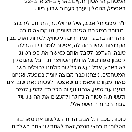
המשחק הראשון יתקיים בארץ ב-21 או ב-22
באפריל, הגומלין ייערך כעבור שבוע ביוון.
יו"ר מכבי תל אביב, אייל פרוילינגר, התייחס ליריבה:
"מדובר במוליכת הליגה היוונית, וזו קבוצה טובה
שהדיחה ברבע הגמר יריבה משוויץ. למרות זאת, מבין
הקבוצות שהיו בהגרלה, אפשר לומר שזו הגרלה
טובה. העדפנו לקבל אותם מאשר את ספורטינג
ליסבון מפורטוגל או ת'ון השוויצרית. חבל שהגומלין
לא בארץ, אבל נעשה כל שביכולתנו להצליח בשני
המשחקים. ניצחנו כבר קבוצה יוונית במפעל, ואנחנו
מאוד מקווים ומאמינים שאפשר לעשות זאת שוב. אם
הגענו עד לכאן, אנחנו נעשה הכל כדי להגיע לגמר
ולעשות היסטוריה גדולה ולהעצים את ההישג של
עבור הכדוריד הישראלי".
כזכור, מכבי תל אביב הדיחה שלשום את מאריבור
הסלובנית בחצי הגמר, זאת לאחר שניצחה בשלבים