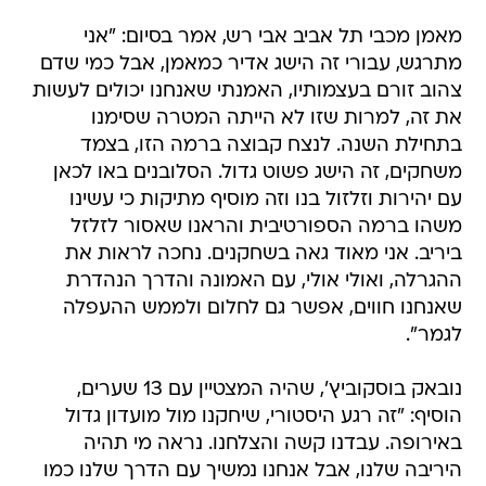
מאמן מכבי תל אביב אבי רש, אמר בסיום: "אני
מתרגש, עבורי זה הישג אדיר כמאמן, אבל כמי שדם
צהוב זורם בעצמותיו, האמנתי שאנחנו יכולים לעשות
את זה, למרות שזו לא הייתה המטרה שסימנו
בתחילת השנה. לנצח קבוצה ברמה הזו, בצמד
משחקים, זה הישג פשוט גדול. הסלובנים באו לכאן
עם יהירות וזלזול בנו וזה מוסיף מתיקות כי עשינו
משהו ברמה הספורטיבית והראנו שאסור לזלזל
ביריב. אני מאוד גאה בשחקנים. נחכה לראות את
ההגרלה, ואולי אולי, עם האמונה והדרך הנהדרת
שאנחנו חווים, אפשר גם לחלום ולממש ההעפלה
לגמר".
נובאק בוסקוביץ', שהיה המצטיין עם 13 שערים,
הוסיף: "זה רגע היסטורי, שיחקנו מול מועדון גדול
באירופה. עבדנו קשה והצלחנו. נראה מי תהיה
היריבה שלנו, אבל אנחנו נמשיך עם הדרך שלנו כמו