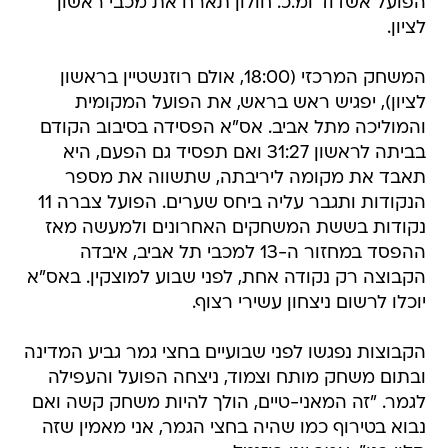
הפועל אשדוד ומ.כ. חולון תארח את מכבי ראשון
לציון.
המשחק המרכזי (18:00, אולם רוזנשטיין בראשון
לציון), יפגיש ראש בראש, את הפועל המקומית
והמוליכה מתל אביב. אס"א הפסידה בסיבוב הקודם
בביתה לראשון 31:27 ואם תפסיד גם הפעם, היא
תאבד את מקומה ליריבתה, שתשווה את מספר
הנקודות ותגבר עליה ביחס שערים. הפועל צברה 11
נקודות בששת המשחקים האחרונים ולמעשה מאז
ההפסד במחזור ה-13 למכבי תל אביב, איבדה
הקבוצה רק נקודה אחת, לפני שבוע למוצקין. באס"א
יוכלו לרשום ניצחון עשירי רצוף.
הקבוצות נפגשו לפני שבועיים בחצי גמר גביע המדינה
ובתום משחק מותח וצמוד, ניצחה הפועל והעפילה
לגמר. "זה המאני-טיים, הולך להיות משחק קשה ואם
נבוא בטירוף כמו שהיה בחצי הגמר, אני מאמין שזה