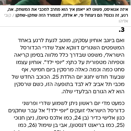
/
רגע, זה נכנס? הם ניצחו? פי, יא אללה, לנגפורד הזה שחקן-שחקן
קובי
אליהו
3.
ואם ביוגב אוחיון עסקינן, מוטב לגעת לרגע באחד
המשפטים השגורים דווקא אצל שדרי הכדורסל
הישראלי, משפט שבדרך כלל מלווה בסימן קריאה
וטפיחה מטפורית על כתף: "יופי ילד". אוחיון עצמו
סחט כמה וכמה כאלה מרסקין ביום חמישי, אף
שבעוד חודש יחגוג יום הולדת 25. הכוכב החדש של
מכבי תל אביב לא לבד בתופעה הזו, כשם שרסקין
הוא לא הגורם הבלעדי שלה.
כמעט מדי יום ראשון ניתן לשמוע שדרי ופרשני
כדורסל הישראלי זועקים "יופי ילד!" אל עבר שחקנים
כגון אלישי כדיר (בן 24, כמו אלכס טיוס), ניצן חנוכי
(25, כמו בריאנט דנסטון), אבי בן שימול (26, כמו
אדריאן בנקס), ניב ברקוביץ' (25, כמו קורטני פלס),
יוני ניר (25, כמו ריצ'רד הנדריקס), דגן יבזורי (26, כמו