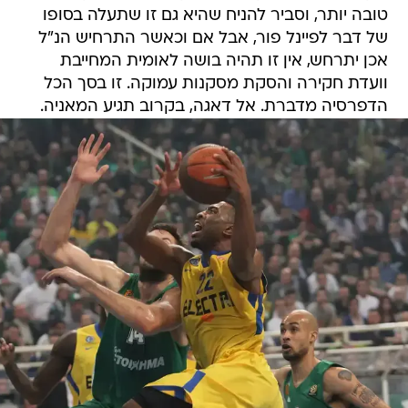
אכן יתרחש, אין זו תהיה בושה לאומית המחייבת
וועדת חקירה והסקת מסקנות עמוקה. זו בסך הכל
הדפרסיה מדברת. אל דאגה, בקרוב תגיע המאניה.
איזה אגואיסט, פשוט לא ייאמן איך הוא מחרב למכבי את המשחק. אה,