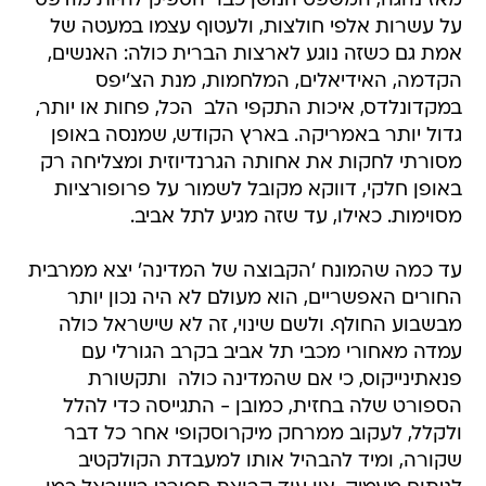
אמת גם כשזה נוגע לארצות הברית כולה: האנשים,
הקדמה, האידיאלים, המלחמות, מנת הצ'יפס
במקדונלדס, איכות התקפי הלב  הכל, פחות או יותר,
גדול יותר באמריקה. בארץ הקודש, שמנסה באופן
מסורתי לחקות את אחותה הגרנדיוזית ומצליחה רק
באופן חלקי, דווקא מקובל לשמור על פרופורציות
מסוימות. כאילו, עד שזה מגיע לתל אביב.
עד כמה שהמונח 'הקבוצה של המדינה' יצא ממרבית
החורים האפשריים, הוא מעולם לא היה נכון יותר
מבשבוע החולף. ולשם שינוי, זה לא שישראל כולה
עמדה מאחורי מכבי תל אביב בקרב הגורלי עם
פנאתינייקוס, כי אם שהמדינה כולה  ותקשורת
הספורט שלה בחזית, כמובן - התגייסה כדי להלל
ולקלל, לעקוב ממרחק מיקרוסקופי אחר כל דבר
שקורה, ומיד להבהיל אותו למעבדת הקולקטיב
לניתוח מעמיק. אין עוד קבוצת ספורט בישראל כמו
מכבי תל אביב. אפשר לדבר על ליגת העל