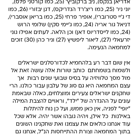
די ג'יי סטרוברי), אופיר פרחי (25, כמו בריאן אוסברי),
דניאל גור אריה (24, כמו ג'יימי סקין) שלומי הרוש
(24, כמו לייסדריוס דאן) וכן הלאה. לעתים אפילו גוני
יזרעאלי (27), ליאור ליפשיץ (27) וניר כהן (30) זוכים
למחמאה הנעימה.
אין שום דבר רע בלהחמיא לכדורסלנים ישראלים
ולשמוח בשמחתם  כותב שורות אלה עושה זאת אל
מול מסך טלוויזיה על בסיס שבועי שנים רבות  אך
עצם המחמאה היא גם סוג של עלבון עבור כולנו. הרי
שחקנים ישראלים צעירים ומוצלחים, כאלה שבאמת
עונים על ההגדרה של "ילד", וראויים להצבת המילה
"יופי" לפניה, אין כאן ממש, ועל כן נוח להיתלות
באילנות  כל אילן, ויהיה גובהו אשר יהיה. אלא שכל
עוד אנחנו כולאים את עצמנו ואת שחקנינו השונים
בתוך המחמאה וצורת ההתייחסות הנ"ל, אנחנו גם
מאפשרים להם לבצע טעויות  בכל זאת, ילדים  וגם
לא ממש מצפים מהעסק כולו לרמה גבוהה במיוחד.