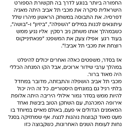
דפרסיה. את התבוסה במשחק הראשון מיהרו שלל
עיתונאים לכנות במילים "השפלה", "ביזיון" ו-"בושה",
כשבמהלך אותו משחק ניב רסקין  אליו נגיע ממש
בעוד רגע  אפילו צעק את המשפט: "פנאתינייקוס
רוצחת את מכבי תל אביב!".
אז בסדר, משפטים כאלה ואחרים יכולים להיפלט
במהלך ערבי שידור ארוכים, אבל הקו המנחה הכללי
היה מאוד ברור.
מכבי תל אביב הושפלה והתבזתה, מדובר במחדל
בלתי רגיל גם במונחים היסטוריים. כל זה היה יכול
להיות ממש בסדר גמור אילולי היריבה היתה אלופת
אירופה המכהנת, עם השחקן הטוב ביבשת ואחד
המאמנים הגדולים אי פעם, באולם מאיים במיוחד בו
מעט מאוד קבוצות נוהגות לנצח. אף שמחזיקה בסגל
נחות לעומת השנים האחרונות, כשקבוצה כזו
מתחברת ומציגה את המשחק הכי טוב שלה העונה,
סביר להניח שהיא תביס כל יריבה שתעמוד מולה.