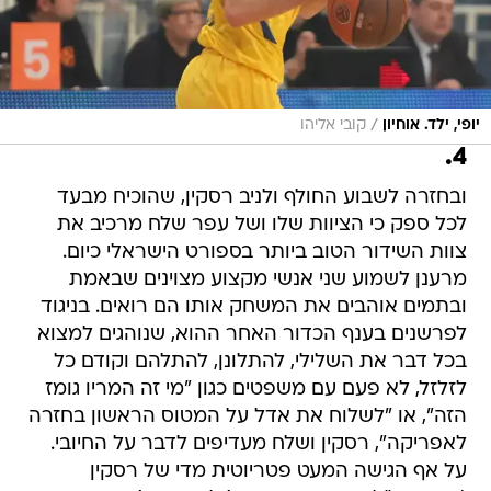
/
יופי, ילד. אוחיון
קובי אליהו
4.
ובחזרה לשבוע החולף ולניב רסקין, שהוכיח מבעד
לכל ספק כי הציוות שלו ושל עפר שלח מרכיב את
צוות השידור הטוב ביותר בספורט הישראלי כיום.
מרענן לשמוע שני אנשי מקצוע מצוינים שבאמת
ובתמים אוהבים את המשחק אותו הם רואים. בניגוד
לפרשנים בענף הכדור האחר ההוא, שנוהגים למצוא
בכל דבר את השלילי, להתלונן, להתלהם וקודם כל
לזלזל, לא פעם עם משפטים כגון "מי זה המריו גומז
הזה", או "לשלוח את אדל על המטוס הראשון בחזרה
לאפריקה", רסקין ושלח מעדיפים לדבר על החיובי.
על אף הגישה המעט פטריוטית מדי של רסקין
(הצעקה "לא ייאומן כי יסופר! לא ייאומן! אחד
הנצחונות הגדולים בהיסטוריה!" בתום המשחק השני