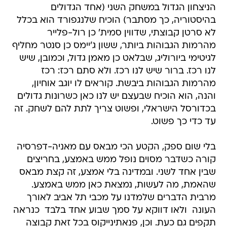
לא סרטן קבוצתי, שדווין סמית' כן רול-פלייר
מהרמות הגבוהות ביותר, ששון ג'יימס כן סנטר מחליף
לגיטימי ביורוליג, שבלאט כן מאמן גדול, וכמובן, שיש
לנו רכז. ברור שיש לנו רכז. ולא סתם רכז: רכז
מהרמות הגבוהות ביבשת. קוראים לו יוגב אוחיון,
והנה, הוא הוכיח שבעצם יש לנו כאן כשרונות גדולים
בכדורסל הישראלי, ופשוט צריך לתת להם לשחק. זה
עד כדי כך פשוט.
בלי שום ספק, הקטע הכי מבאס עם מאניה-דפרסיה
קורה כשדבר מסוים נופל ממש באמצע, בחריצים
שבין אחד לשני. ובמדינה בלי אמצע, זה קצת מבאס
שהאמת, מה לעשות, נמצאת כאן ממש באמצע.
מרבית הדברים שלמדנו על מכבי תל אביב לאורך
העונה  ולאו דווקא על סמך שבוע אחד בלבד  כנראה
תקפים גם כעת. וכן, פנאתינייקוס בכל זאת קבוצה
טובה יותר, וסביר להניח שהיא גם זו שתעלה בסופו
של דבר לפיינל פור, אבל אם וכאשר התרחיש הנ"ל