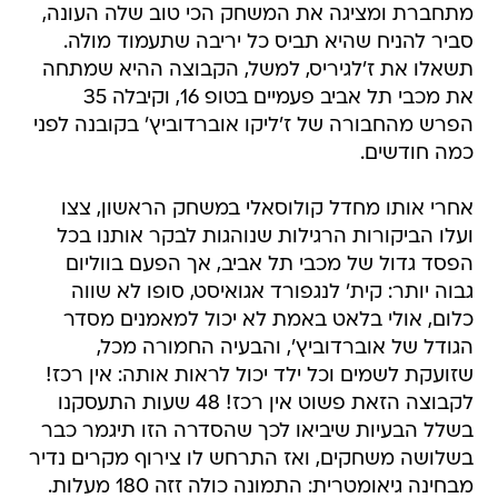
תשאלו את ז'לגיריס, למשל, הקבוצה ההיא שמתחה
את מכבי תל אביב פעמיים בטופ 16, וקיבלה 35
הפרש מהחבורה של ז'ליקו אוברדוביץ' בקובנה לפני
כמה חודשים.
אחרי אותו מחדל קולוסאלי במשחק הראשון, צצו
ועלו הביקורות הרגילות שנוהגות לבקר אותנו בכל
הפסד גדול של מכבי תל אביב, אך הפעם בווליום
גבוה יותר: קית' לנגפורד אגואיסט, סופו לא שווה
כלום, אולי בלאט באמת לא יכול למאמנים מסדר
הגודל של אוברדוביץ', והבעיה החמורה מכל,
שזועקת לשמים וכל ילד יכול לראות אותה: אין רכז!
לקבוצה הזאת פשוט אין רכז! 48 שעות התעסקנו
בשלל הבעיות שיביאו לכך שהסדרה הזו תיגמר כבר
בשלושה משחקים, ואז התרחש לו צירוף מקרים נדיר
מבחינה גיאומטרית: התמונה כולה זזה 180 מעלות.
הניצחון הגדול במשחק השני (אחד הגדולים
בהיסטוריה, כך מסתבר) הוכיח שלנגפורד הוא בכלל