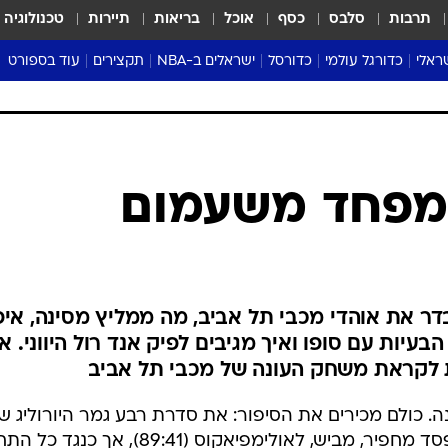
תרבות
סלבס
כסף
אוכל
בריאות
תיירות
טכנולוגיה
ראלי
כדורגל עולמי
כדורסל
ישראלים ב-NBA
תקצירים
עוד בספורט
ליגה אנגלית
ליגת העל
דני אבדיה
מונדיאל 2026
 העל
ליגה ספרדית
דאבל דריבל
NBA
נה
ליגה איטלקית
יורוליג וכדורסל אירופי
טבלאות
ו
ליגה גרמנית
ליגה לאומית
פודקאסטים
 מפחד משעמום
ליגה צרפתית
נבחרות ישראל בכדורסל
מסכמים מחזור
שראל
ליגת האלופות
כדורסל נשים
אבא של שבת
ית
הליגה האירופית
מעל הטבעת
דרום אמריקה
סערה בממלכה
דר את אוהדי מכבי תל אביב, מה ממליץ מסינה, אי
טניס
יות עם סופו ואיך מגיבים לפיק אנד רול היווני. א
ת לקראת משחק העונה של מכבי תל אביב
טראש טוק
ספורט אמריקא
ה. כולם מכירים את הסיפור: את סדרת רבע גמר היורוליג ש
פוקר
העונה שעברה פתחו האיטלקים בהפסד מחפיר, מביש, לאולימפיאקוס (89:41), אך