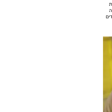
ת
ה
ים