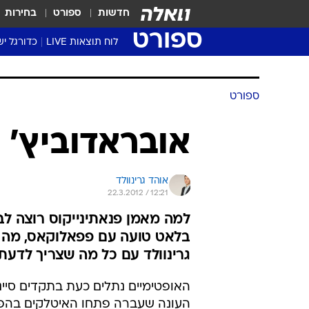
חדשות
ספורט
בחירות
ספורט
לוח תוצאות LIVE
כדורגל יש
ליגת העל Winner
סטט' ליגת
ספורט
גביע המדי
גביע הטוט
אובראדוביץ'
שגרירים
נבחרות י
אוהד גרינוולד
ליגה לאומ
22.3.2012 / 12:21
ליגה א'
למה מאמן פנאתינייקוס רוצה לב
בלאט טועה עם פפאלוקאס, מה הבע
גרינוולד עם כל מה שצריך לדע
האופטימיים נתלים כעת בתקדים סיינ