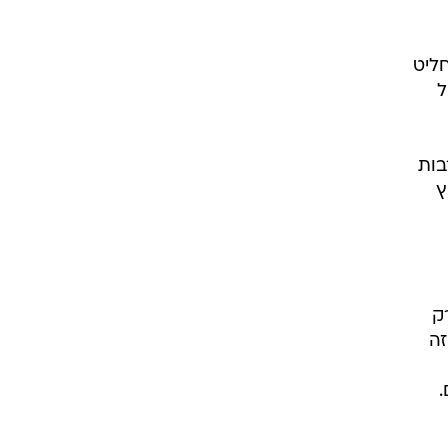
ליט
ל
בות
ץ
 12 ל-17 דקות. רק
 זה
.