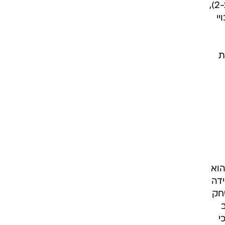
בשלוש העונות האחרונות, בהן הונהגה שיטת הסדרות של הטוב מחמישה בצורתה הנוכחית (2-2-1),
כויי
ת
הוא
ידה
חק
י