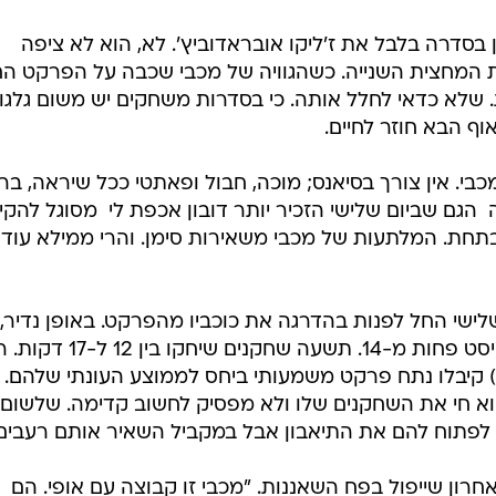
דרה בלבל את ז'ליקו אובראדוביץ'. לא, הוא לא ציפה
 המחצית השנייה. כשהגוויה של מכבי שכבה על הפרקט הח
 שלא כדאי לחלל אותה. כי בסדרות משחקים יש משום גלגו
ף הבא חוזר לחיים.
. אין צורך בסיאנס; מוכה, חבול ופאתטי ככל שיראה, בר
 הגם שביום שלישי הזכיר יותר דובון אכפת לי  מסוגל להקי
חת. המלתעות של מכבי משאירות סימן. והרי ממילא עוד
ישי החל לפנות בהדרגה את כוכביו מהפרקט. באופן נדיר,
דיאמנטידיס שיחק רק 21 דקות. באטיסט פחות מ-14. תשעה שחקנים שיחקו בין
2 דקות) וקלאת'ס (28 דקות) קיבלו נתח פרקט משמעותי ביחס לממוצע העונתי שלהם.
וא חי את השחקנים שלו ולא מפסיק לחשוב קדימה. שלשום
ג לפתוח להם את התיאבון אבל במקביל השאיר אותם רעבים
אחרון שייפול בפח השאננות. "מכבי זו קבוצה עם אופי. הם