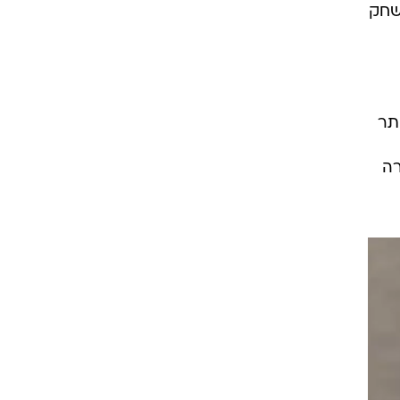
שחק
ותר
רה