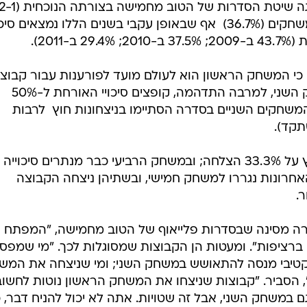
ניצחו קבוצות החוץ ב-18 מתוך 49 משחקים (36.7%)  אף שבאופן עקבי בשנים הללו נמצאים סי
201).
כי המשחק הראשון הוא לעולם מועד לפורענות עבור קבוצ
החוץ (16.6% הצלחה בלבד); במשחק השני, למרבה התדהמה, קופצים סיכויי האורחת ל-50%
לוש העונות האחרונות, 6 מ-12 המשחקים השניים בסדרה הסתיימו בניצחונות חוץ  לרבות
תקד).
במשחק השלישי עומדת קבוצת החוץ על 33.3% הצלחה; ובמשחק הרביעי כבר מנתרים סיכוייה
54.5. רק שתי סדרות מתוך 12 האחרונות נגררו למשחק חמישי, ובשתיהן ניצחה הקבוצה
.
ורה מסינה שבסדרות פלייאוף של הטוב מחמישה, "המפתח 
ברציפות". ומעטות הן הקבוצות שמסוגלות לכך. "מי שמפס
קטיבי מנסה להתאושש במשחק השני; ומי שניצחה את המש
", הסביר. "קבוצות שניצחו את המשחק הראשון נוטות לחשוב
משחק השני, אבל זה שטויות. אתה לא יכול להניח דבר, כ