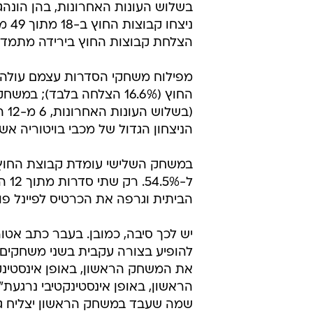
הצלחת קבוצות החוץ בירידה מתמדת (43.7% ב-2009; 37.5% ב-2010; 29.4% ב-1
מפילוח משחקי הסדרות עצמם עולה 
(בש
הניצחון הגדול של מכבי בויטוריה אש
ל-%
הביתית וגרפה את הכרטיס לפיינל פור
יש לכך סיבה, כמובן. בעבר כתב אט
להופיע בצורה עקבית בשני משחקים 
את המשחק הראשון, באופן אינסטינ
הראשון, באופן אינסטינקטיבי נרגעת
שמה שעבד במשחק הראשון יצליח גם ב