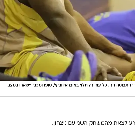
בוסה הזו. כל עוד זה תלוי באובראדוביץ', סופו ומכבי יישארו במצב
רע לצאת מהמשחק השני עם ניצחון.