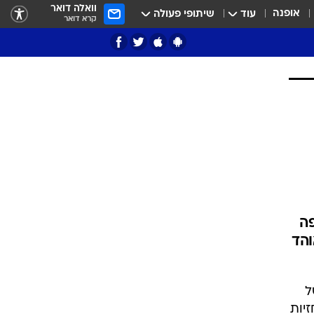
וואלה דואר
אופנה
עוד
שיתופי פעולה
קרא דואר
ציון 3
דאבל דריבל
פה
והד
י
ל
 כנגד כל התחזיות