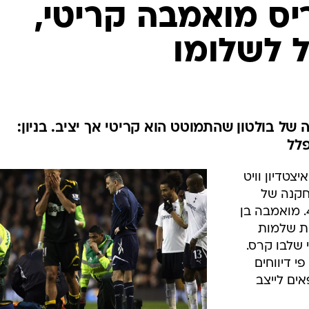
ענפים נוספים
ס מואמבה קריטי,
לוח שידורים
 לשלומו
החידה של ספור
ארכיון מדורים
כתבו לנו
 של בולטון שהתמוטט הוא קריטי אך יציב. בניון:
לל
טדיון וויט
קנה של
בולטון, פבריס מואמבה, בדקה ה-45. מואמבה בן
ות שלמות
 שלבו קרס.
י דיווחים
ים לייצב