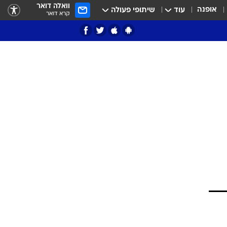
וואלה דואר
אופנה
עוד
שיתופי פעולה
קרא דואר
ציון 3
דאבל דריבל
י