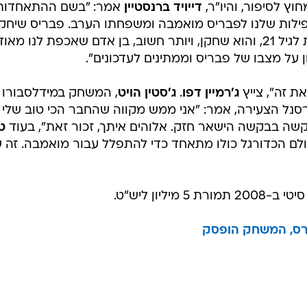
ץ לסיפור, והיו"ר,
דייויד ברנסטיין
אמר: "בשם ההתאחדות
משחקים עבור נבחרת אנגליה מתחת לגיל 21, והוא שחקן, ויותר חשוב, בן אדם שאכפת לנו מאו
 על מצבו של פבריס וממתינים לעדכונים".
ת זה", צייץ
ג'רמיין דפו
.
ג'סטין הויט
, המשחק במידלסבורו 
נל הצעירה, אמר: "אני ממש מקווה שהחבר הכי טוב שלי
קשה בבקשה הישאר חזק. אלוהים איתך, זכור זאת", בעוד
ט
 עולם הכדורגל כולו מתאחד כדי להתפלל עבור מואמבה. זה 
ליון ליש"ט.
קרס, המשחק הופסק