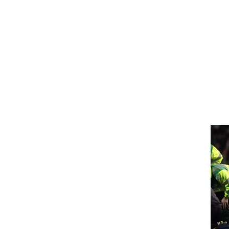
ט1
מחוץ לקווים
4-4-2
משרד החוץ
רץ על הקווים
ספורט בחקירה
סוגרים שנה
מונדיאל 2014
בראש ובראשונה
אליפות אפריקה 2015
יורו צעירות 2013
לונדון 2012
יורו 2012