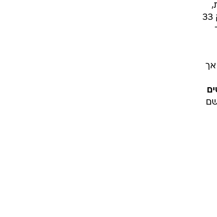
,
אני רוצה לשלוח את המחשבות והתפילות שלנו לפבריס מואמבה ומשפחתו הערב. פבריס שיחק 33
ד
אך
ים
שם