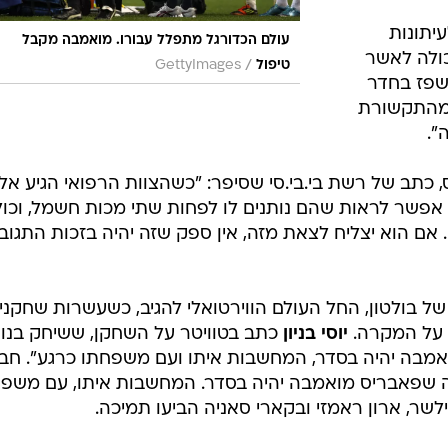
יתונות
עולם הכדורגל מתפלל עבורו. מואמבה מקבל
כולה לאשר
/
טיפול
GettyImages
שפז בחדר
ומהתקשורת
".
ס, כתב של רשת בי.בי.סי שסיפר: "כשהצוות הרפואי הגיע אליו
ה אפשר לראות שהם נותנים לו לפחות שתי מכות חשמל, וכו
ו. אם הוא יצליח לצאת מזה, אין ספק שזה יהיה בזכות התגוב
בולטון, החל העולם הווירטואלי להגיב, כשעשרות שחקני
ם על המקרה.
יוסי בניון
כתב בטוויטר על השחקן, ששיחק בנו
אמבה יהיה בסדר, המחשבות איתו ועם משפחתו כרגע". חבר
 שפאבריס מואמבה יהיה בסדר. המחשבות איתו, עם משפ
ילשר, ארון ראמזי ובקארי סאניה הביעו תמיכה.