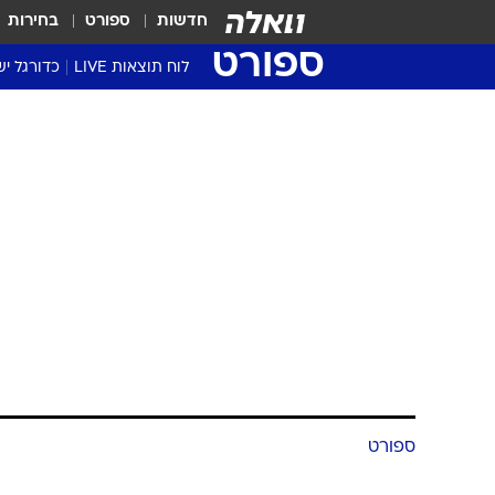
חדשות
ספורט
בחירות
ספורט
לוח תוצאות LIVE
כדורגל יש
ליגת העל Winner
סטט' ליגת
גביע המדי
גביע הטוט
שגרירים
נבחרות י
ליגה לאומ
ליגה א'
ספורט