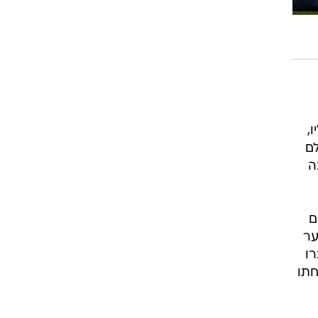
רוגבי וקריקט
גולף
ביליארד
תקצירים
,
לם
ה
ם
ער
ו
חתו