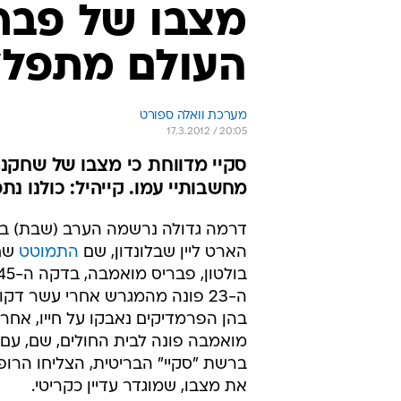
מצבו של פברי
העולם מתפלל
מערכת וואלה ספורט
17.3.2012 / 20:05
סקיי מדווחת כי מצבו של שחקנה
מחשבותיי עמו. קייהיל: כולנו נתפ
דרמה גדולה נרשמה הערב (שבת) באיצ
הארט ליין שבלונדון, שם
התמוטט
שח
ה-23 פונה מהמגרש אחרי עשר דק
בהן הפרמדיקים נאבקו על חייו, אחרי
מואמבה פונה לבית החולים, שם, עם פ
ברשת "סקיי" הבריטית, הצליחו הרופא
את מצבו, שמוגדר עדיין כקריטי.