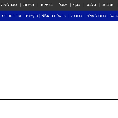
תרבות
סלבס
כסף
אוכל
בריאות
תיירות
טכנולוגיה
ראלי
כדורגל עולמי
כדורסל
ישראלים ב-NBA
תקצירים
עוד בספורט
ליגה אנגלית
ליגת העל
דני אבדיה
מונדיאל 2026
 העל
ליגה ספרדית
דאבל דריבל
NBA
נה
ליגה איטלקית
יורוליג וכדורסל אירופי
טבלאות
ו
ליגה גרמנית
ליגה לאומית
פודקאסטים
ליגה צרפתית
נבחרות ישראל בכדורסל
מסכמים מחזור
שראל
ליגת האלופות
כדורסל נשים
אבא של שבת
ית
הליגה האירופית
מעל הטבעת
דרום אמריקה
סערה בממלכה
טניס
טראש טוק
ספורט אמריקא
פוקר