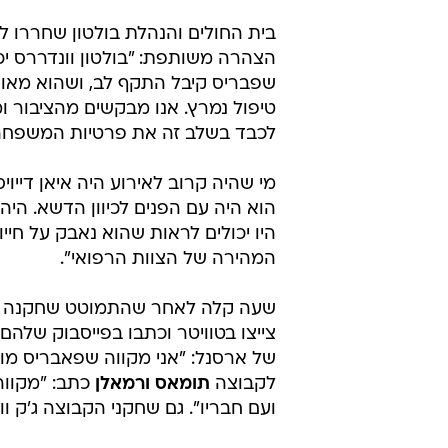
בית החולים והנהלת בולטון שחררו לע
הצהרה משותפת: "בולטון וונדררס י
שפבריס קיבל התקף לב, ושהוא מאו
טיפול נמרץ. אנו מבקשים מהציבור 
לכבד בשלב זה את פרטיות המשפחה
מי שהיה קרוב לאירוע היה איאן דייוי
הוא היה עם הפנים לכיוון הדשא. הי
היו יכולים לראות שהוא נאבק על חיי
המהירה של הצוות הרפואי".
שעה קלה לאחר שהתמוטט שחקנה של 
צייצו בטוויטר וכתבו בפייסבוק שלה
של ארסנל: "אני מקווה שפאבריס מו
לקבוצה
תומאס ורמאלן
כתב: "מקווה
ועם חבריו". גם שחקני הקבוצה ג'ק וו