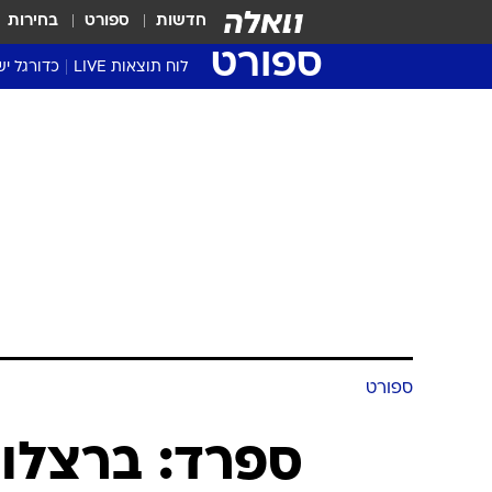
חדשות
ספורט
בחירות
ספורט
לוח תוצאות LIVE
כדורגל יש
ליגת העל Winner
סטט' ליגת
גביע המדי
גביע הטוט
שגרירים
נבחרות י
ליגה לאומ
ליגה א'
ספורט