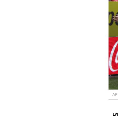
רוגבי וקריקט
גולף
ביליארד
תקצירים
AP
ים