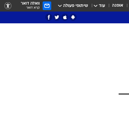
וואלה דואר
אופנה
עוד
שיתופי פעולה
קרא דואר
ציון 3
דאבל דריבל
י