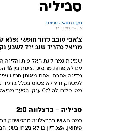
סביליה
מערכת וואלה ספורט
17.3.2012 / 20:55
צ'אבי סובב כדור חופשי נפלא לח
מריאל מדריד שוב ירד לשבע נק
שמינית גמר ליגת האלופות והליגה הא
עם ל
מדינה אחרת. אחת מאותן חמש נציגו
למשחק חוץ לא פשוט בכלל ברמון סאנ
מסי סידרו לה 0:2 ענק. הפער מריאל מדריד, שתשחק מחר, צומק שוב לשבע.
סביליה - ברצלונה 2:0
כמה חששו בברצלונה מהמשחק ברמו
פיחואן, אצטדיון בו לא ניצחו בשני הב