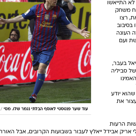
לא התייאשו
צח משחק
ת, רצו
בסיבוב
ה העונה
ת ועם
אל בעבר,
ל סביליה
אמינו
הוא יודע
צור את
/
עוד שער פנטסטי לאוסף הבלתי נגמר שלו. מסי
ות הרעות
אריק אבידל ייאלץ לעבור בשבועות הקרובים, אבל האורח