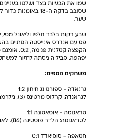
שמו את הבעיות בצד ושלטו בעניינים
שסובב בדקה ה-18 באו
שער.
שבע דקות בלבד חלפו וליאונל מסי, ש
פס עם אנדרס אינייסטה הסתיים בהש
הקפצה קטלני
יפהפה. סביליה ניסתה לחזור למשחק,
משחקים נוספים:
גרנאדה - ספורטינג חיחון 1:2
לגראנדה: קרלוס מרטינס (3), גילרמה סקיירה (24). לחיחון: אדריאן קולונגה (90)
סראגוסה - אוסאסונה 1:1
לסראגוסה: הלדר פוסטיגה (86). לאוסאסונה: רוורסיו (88)
חטאפה - סוסיאדד 0:1