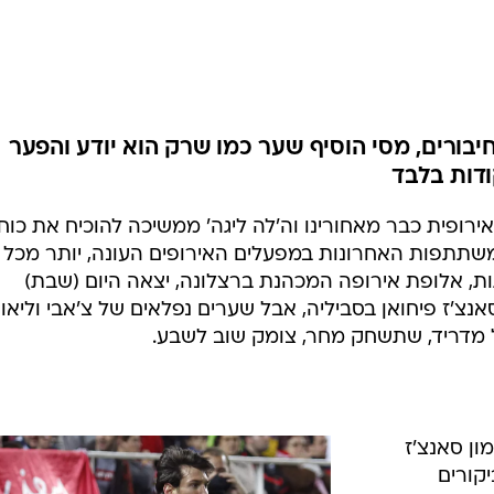
ענפים נוספים
לוח שידורים
החידה של ספור
ארכיון מדורים
כתבו לנו
יבורים, מסי הוסיף שער כמו שרק הוא יודע והפער
ודות בלבד
ירופית כבר מאחורינו וה'לה ליגה' ממשיכה להוכיח את כוח
א פחות מחמש נציגות בין 16 המשתתפות האחרונות במפעלים האירופים העונה, יותר מכל
ת, אלופת אירופה המכהנת ברצלונה, יצאה היום (שבת)
צ'ז פיחואן בסביליה, אבל שערים נפלאים של צ'אבי וליאונ
ן סאנצ'ז
יקורים