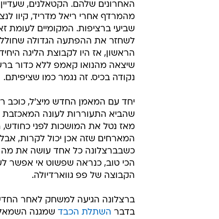
האחרונים שלהם. הקטאלנים, שעדיין 
מהמרדף אחרי ריאל מדריד, קיוו לנ
שביעי ברציפות. המקומיים לעומת זא
לשחזר את ההפתעה הגדולה שחוללו 
הראשון, אז היו לקבוצת הליגה היחיד
שיצאה מהנואו קאמפ ללא כדור ברש
נקודה בכיס. זה נגמר כמו שציפיתם.
יחד עם המאמן החדש מיצ'ל, כוכב רי
שהביא התעוררות לעונה המאכזבת ש
מאז נטל את המושכות לפני כחודש, ה
המארחים שזה אכן יכול לקרות, אבל
כשבברצלונה כל אחד עושה את מה ש
הכי טוב, כנראה שפשוט אי אפשר לע
הקבוצה של פפ גווארדיולה.
ברצלונה הגיעה למשחק לאחר החדש
בדבר
השתלת הכבד
שמגנה השמאלי 