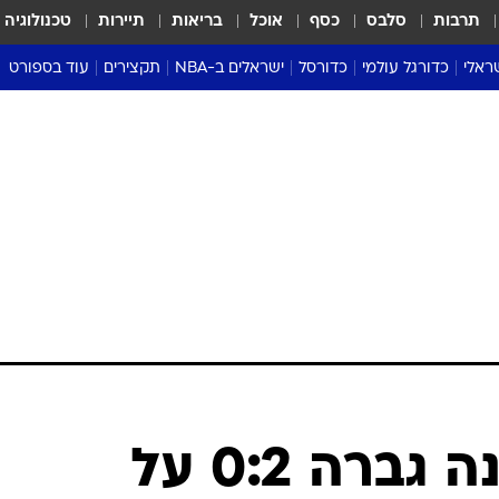
תרבות
סלבס
כסף
אוכל
בריאות
תיירות
טכנולוגיה
ראלי
כדורגל עולמי
כדורסל
ישראלים ב-NBA
תקצירים
עוד בספורט
ליגה אנגלית
ליגת העל
דני אבדיה
מונדיאל 2026
 העל
ליגה ספרדית
דאבל דריבל
NBA
נה
ליגה איטלקית
יורוליג וכדורסל אירופי
טבלאות
ו
ליגה גרמנית
ליגה לאומית
פודקאסטים
ליגה צרפתית
נבחרות ישראל בכדורסל
מסכמים מחזור
שראל
ליגת האלופות
כדורסל נשים
אבא של שבת
ית
הליגה האירופית
מעל הטבעת
דרום אמריקה
סערה בממלכה
טניס
טראש טוק
ספורט אמריקא
ספרד: ברצלונה גברה 0:2 על
פוקר