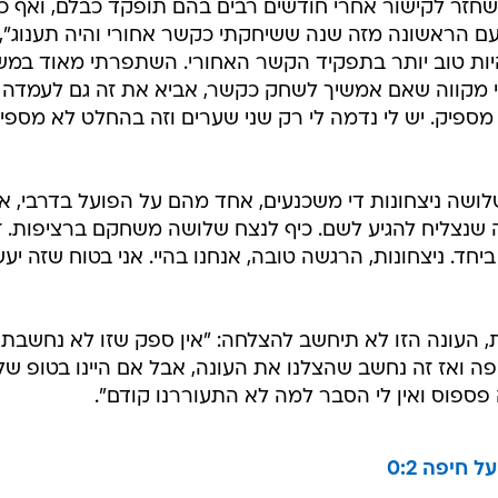
 שחזר לקישור אחרי חודשים רבים בהם תופקד כבלם, ואף 
ם הראשונה מזה שנה ששיחקתי כקשר אחורי והיה תענוג",
להיות טוב יותר בתפקיד הקשר האחורי. השתפרתי מאוד במ
מקווה שאם אמשיך לשחק כקשר, אביא את זה גם לעמדה ה
מספיק. יש לי נדמה לי רק שני שערים וזה בהחלט לא מספיק
ושה ניצחונות די משכנעים, אחד מהם על הפועל בדרבי, א
ה שנצליח להגיע לשם. כיף לנצח שלושה משחקם ברציפות. ז
יחד. ניצחונות, הרגשה טובה, אנחנו בהיי. אני בטוח שזה יע
ת, העונה הזו לא תיחשב להצלחה: "אין ספק שזו לא נחשבת
ופה ואז זה נחשב שהצלנו את העונה, אבל אם היינו בטופ שלנ
ה פספוס ואין לי הסבר למה לא התעוררנו קודם".
חיפה 0:2