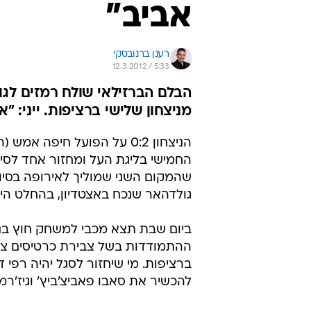
אביב"
רענן ברנובסקי
12.3.2012 / 5:33
הבלם הברזילאי שולח רמזים לגו
מניצחון שלישי ברציפות. ייני: "אנ
הניצחון 0:2 על הפועל חיפה
החמישי בליגת העל ומחזור אחד לסיו
שהמקום השני שמוליך לאירופה בסיו
גולדהאר שנכח באצטדיון, בהחלט ה
ביום שבת תצא מכבי למשחק חוץ בנתנ
ההתמודדות בשל צבירת כרטיסים צהוב
ברציפות. מי שיחזור לסגל יהיה רפי 
להכשיר את סאבו פאביצ'ביץ' וגיז'ר