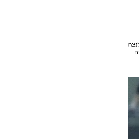
לנצח
ם