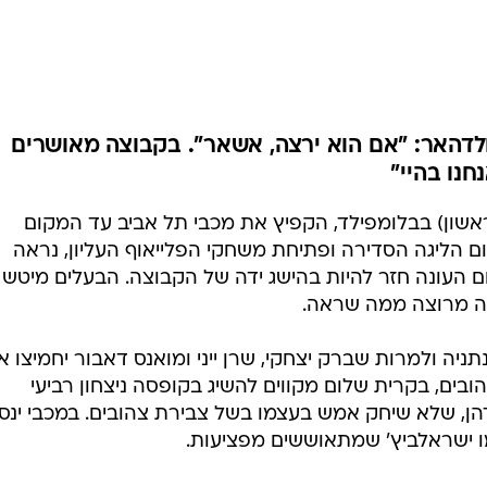
ענפים נוספים
לוח שידורים
החידה של ספור
ארכיון מדורים
כתבו לנו
לדהאר: "אם הוא ירצה, אשאר". בקבוצה מאושרים
חנו בהיי"
 אמש (ראשון) בבלומפילד, הקפיץ את מכבי תל אביב עד המקום
ם הליגה הסדירה ופתיחת משחקי הפלייאוף העליון, נראה
ם העונה חזר להיות בהישג ידה של הקבוצה. הבעלים מיטש
יה מרוצה ממה שראה.
יה ולמרות שברק יצחקי, שרן ייני ומואנס דאבור יחמיצו א
ים, בקרית שלום מקווים להשיג בקופסה ניצחון רביעי
דהן, שלא שיחק אמש בעצמו בשל צבירת צהובים. במכבי ינסו
מו ישראלביץ' שמתאוששים מפציעות.