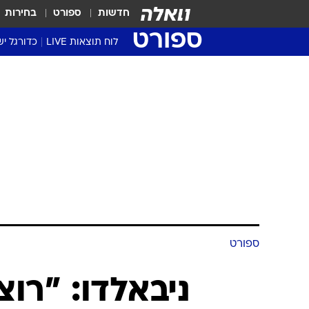
חדשות
ספורט
בחירות
ספורט
לוח תוצאות LIVE
כדורגל יש
ליגת העל Winner
סטט' ליגת
גביע המדי
גביע הטוט
שגרירים
נבחרות י
ליגה לאומ
ליגה א'
ספורט
ניבאלדו: "רו