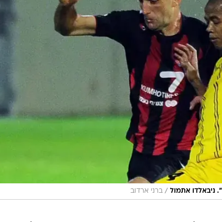
/
". ניבאלדו אתמול
ברני ארדוב