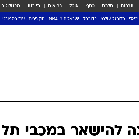
תרבות
סלבס
כסף
אוכל
בריאות
תיירות
טכנולוגיה
ראלי
כדורגל עולמי
כדורסל
ישראלים ב-NBA
תקצירים
עוד בספורט
ליגה אנגלית
ליגת העל
דני אבדיה
מונדיאל 2026
 העל
ליגה ספרדית
דאבל דריבל
NBA
נה
ליגה איטלקית
יורוליג וכדורסל אירופי
טבלאות
ו
ליגה גרמנית
ליגה לאומית
פודקאסטים
ליגה צרפתית
נבחרות ישראל בכדורסל
מסכמים מחזור
שראל
ליגת האלופות
כדורסל נשים
אבא של שבת
ית
הליגה האירופית
מעל הטבעת
דרום אמריקה
סערה בממלכה
טניס
טראש טוק
ספורט אמריקא
צה להישאר במכבי תל
פוקר