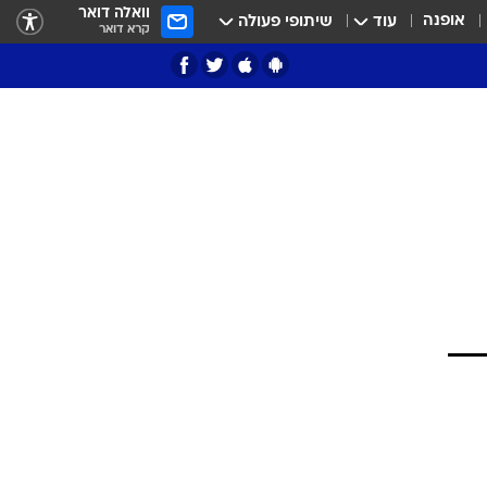
וואלה דואר
אופנה
עוד
שיתופי פעולה
קרא דואר
ציון 3
דאבל דריבל
י