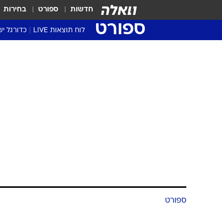
חדשות
ספורט
בחירות
ספורט
לוח תוצאות LIVE
כדורגל יש
ליגת העל Winner
סטט' ליגת
גביע המדי
גביע הטוט
שגרירים
נבחרות י
ליגה לאומ
ליגה א'
ספורט