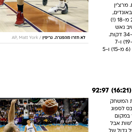
 מרצ'ין
 לו עם 18 נקודות ו-14 ריבאונדים,
צ'אנינג פריי הפליא עם 6 נקודות ב-2 מ-18 (!)
ם, וסטיב נאש
הסתפק ב-6 נקודות ו-6 אסיסטים ב-34 דקות.
/
לא חזרו מהפגרה. גריפין
AP, Matt York
בלייק גריפין סיים עם 17 נקודות (6 מ-19) ו-7
ריבאונדים, כריס פול רשם 16 נקודות (6 מ-15) ו-5
את המשחק
ס לספוג
 במקום
רב. דאלאס קלעה 11 שלשות אבל
ל גדול של