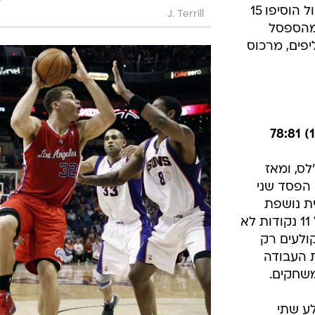
ריבאונדים, מטא וורלד פיס ופאו גאסול הוסיפו 15
J. Terrill
ד. פרנסיסקו גארסיה קלע 18 מהספסל
פים, מרכוס
ס, ומאז
הפסד שני
ת נושפת
בחוזקה בעורפם. הפעם גם יתרון של 11 נקודות לא
ולעים רק
ת העבודה
משחקים.
קודות וקלע שתי