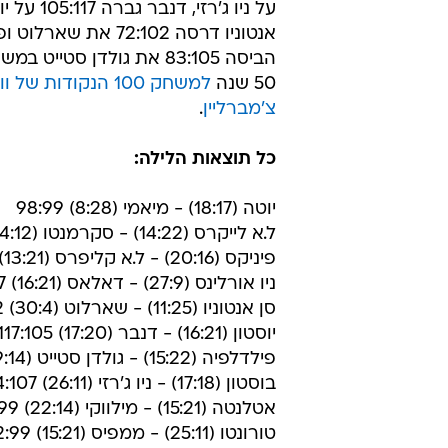
על ניו ג'רזי, דנבר
אנטוניו דרסה 72:102 את שא
הביסה 83:105 את גולדן סטייט 
50 שנה
למשחק 100 הנקודות של ו
צ'מברליין
.
כל תוצאות הלילה:
יוטה (18:17) - מיאמי (8:28) 98:99
ל.א לייקרס (14:22) - סקרמנטו (24:12) 107:115
פיניקס (20:16) - ל.א קליפרס (13:21) 78:81
ניו אורלינס (27:9) - דאלאס (16:21) 92:97
סן אנטוניו (11:25) - שארלוט (30:4) 72:102
יוסטון (16:21) - דנבר (17:20) 117:105
פילדלפיה (15:22) - גולדן סטייט (19:14) 83:105
בוסטון (17:18) - ניו ג'רזי (26:11) 94:107
אטלנטה (15:21) - מילווקי (22:14) 94:99
טורונטו (25:11) - ממפיס (15:21) 102:99