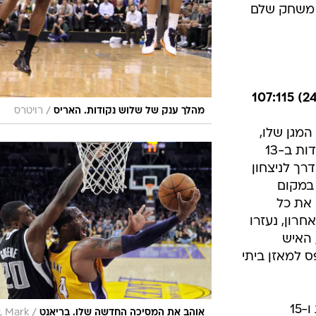
 משחק שלם
/
מהלך ענק של שלוש נקודות. האריס
רויטרס
המגן שלו,
והפעם האיש במסיכה הפציץ 38 נקודות ב-13
באונדים בדרך לניצחון
במקום
 את כל
ע האחרון, נעזרו
 האיש
 למאזן ביתי
אנדרו ביינום היה מצוין עם 19 נקודות ו-15
/
אוהב את המסיכה החדשה שלו. בריאנט
, Mark