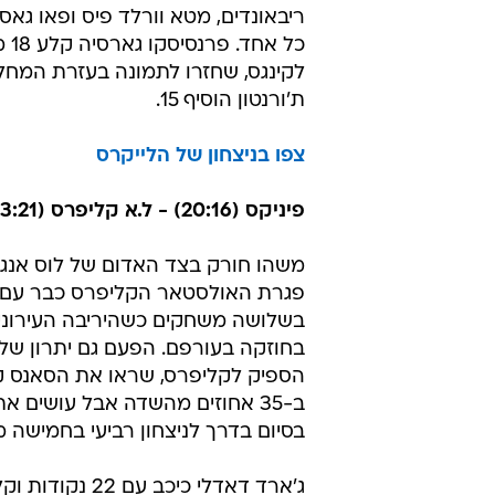
כל אח
לקינגס, שחזרו לתמונה בעזרת המחלי
ת'ורנטון הוסיף 15.
צפו בניצחון של הלייקרס
פיניקס (20:16) - ל.א קליפרס (13:21) 78:81
משהו חורק בצד האדום של לוס אנג'ל
פגרת האולסטאר הקליפרס כבר עם 
בשלושה משחקים כשהיריבה העירוני
הספיק לקליפרס, שראו את הסאנס ק
ב-35 אחוזים מהשדה אבל עושים א
בסיום בדרך לניצחון רביעי בחמישה 
ג'ארד דאדלי כיכב עם 22 נ