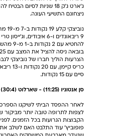
ג'ארט ג'ק 18 שניות לסיום הבטיח
ניצחונם התשיעי העונה.
נוביצקי ק
9 ריבאונדים ו-6 איבודים, וג'ייס
להחטיא עם 2 נק
הצרעות הוליך חברו של נוביצקי לנב
כריס קיימן, עם 0
סיים עם 15 נקודות.
סן אנטוניו (11:25) - שארלוט (30:4) 72:102
לאחר ההפסד הביתי לשיקגו הספרס לא
לצפות לתרופה טובה יותר מביקור 
הקבוצות הגרועות בכל הזמנים. לפני
פופוביץ' עוד התלבט האם לשלב את מא
שנעדר מארבעת המשחקים האחרונים