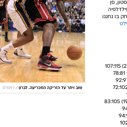
 גברה 105:117 על יוסטון, סן
רלוט ופילדלפיה
במשחק בו נחגגו
וילט
/
שוב ויתר על הזריקה המכריעה. לברון
רויטרס