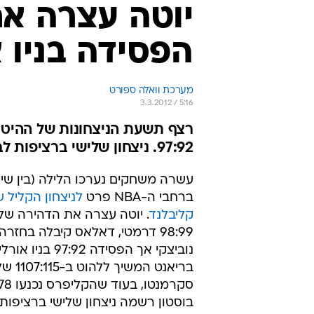
יוטה עצרה את
הפסידה בניו א
מערכת וואלה ספורט
3.3.2012 / 5:16
97:92. ניצחון שלישי ברציפות לבוסטון
עשרה משחקים נערכו הלילה (בין שי
ברחבי ה-NBA פרט
לניצחון הקליל ש
קליבלנד
. יוטה עצרה את הדהירה של
98:99 דרמטי, דאלאס קיבלה בחזר
נוביצקי אך הפסידה 97:92 
בריאנט ה