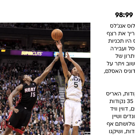
וס אנג'לס
ריך את רצף
היו תכניות
סל ועבירה
יתרון של
שוב ויתר על
וניס האסלם,
ן הוביל את יוטה עם 20 נקודות, האריס
רשם 13 ו-5 אסיסטים. לברון סיים עם 35 נקודות
דים ו-6 אסיסטים, דווין וויד
1 מ-20) ו-6 ריבאונדים ושיין
פרט לשלושתם אף
ת, ושיקגו