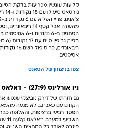
קליעות עונשין מכריעות בדקת הסיום.
גורטאט סיע
מהשדה אבל קטף 14 ריבאונדי
אסיסטים.
צפו בניצחון של הסאנס
ניו אורלינס (27:9) - דאלאס (16:21) 92:97
גם חזרתו של דירק נוביצקי שנטש 
הקודם עם כאבי גב לא מנעה מהמאב
הפסד רביעי ברציפות, והאלופה כבר
השביעי במע
פיגרה לאורך כל המחצית השנייה, וס