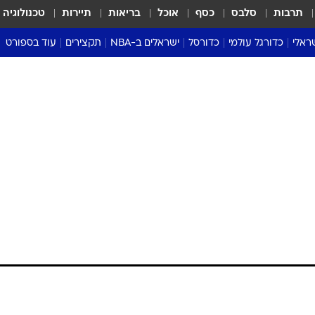
תרבות
סלבס
כסף
אוכל
בריאות
תיירות
טכנולוגיה
ראלי
כדורגל עולמי
כדורסל
ישראלים ב-NBA
תקצירים
עוד בספורט
ליגה אנגלית
ליגת העל
דני אבדיה
מונדיאל 2026
 העל
ליגה ספרדית
דאבל דריבל
NBA
נה
ליגה איטלקית
יורוליג וכדורסל אירופי
טבלאות
ו
ליגה גרמנית
ליגה לאומית
פודקאסטים
ליגה צרפתית
נבחרות ישראל בכדורסל
מסכמים מחזור
שראל
ליגת האלופות
כדורסל נשים
אבא של שבת
ית
הליגה האירופית
מעל הטבעת
דרום אמריקה
סערה בממלכה
טניס
טראש טוק
ספורט אמריקא
פוקר