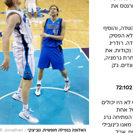
 להורנטס את
לע 19 נקודות ב-7 מ-19 מהשדה, והוסיף
ון טרי לא הפסיק
ודות ב-1 מ-9 מהשדה. רודריג
בובאה ניסה להציל את המצב עם 25 נקודות. את
חרת גרמניה,
2 נקודות ו-13 ריבאונדים. ג'ק
 היו יכולים
של אחת
 הפתיחה גרג
נו ג'ינובילי
/
האלופה בנפילה חופשית. נוביצקי
P, Jonathan
, אבל