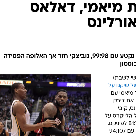
ענפים נוספים
 מיאמי, דאלאס
לוח שידורים
ורלינס
החידה של ספור
ארכיון מדורים
כתבו לנו
רצף תשעת הניצחונות של ההיט נקטע עם 99:98, נוביצקי חזר אך האלופה הפסידה
שי לשבת)
ל שיקגו על
 מיאמי עם
ה את דירק
בניו אורלינס, קובי
משיך ללהוט ב-1107:115 של הלייקרס על
סקרמנטו, בעוד שהקליפרס נכנעו 81:78 לפיניקס.
בוסטון רשמה ניצחון שלישי ברציפות עם 94:107