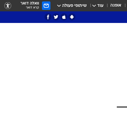
וואלה דואר
אופנה
עוד
שיתופי פעולה
קרא דואר
ציון 3
דאבל דריבל
י