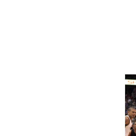
ט1
מחוץ לקווים
4-4-2
משרד החוץ
רץ על הקווים
ספורט בחקירה
סוגרים שנה
מונדיאל 2014
בראש ובראשונה
אליפות אפריקה 2015
יורו צעירות 2013
לונדון 2012
יורו 2012