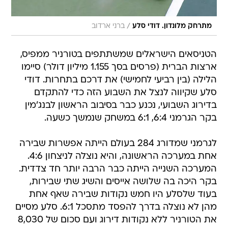
/
מתרחק מלונדון. דודי סלע
ברני ארדוב
הטניסאים הישראלים שמשתתפים בטורניר ממפיס,
ארצות הברית (פרסים בסך 1.155 מיליון דולר) סיימו
הלילה (בין רביעי לחמישי) את דרכם בתחרות. דודי
סלע שקיווה לנצל את השבוע הזה כדי להתקדם
בדירוג השבועי, נכנע כבר בסיבוב הראשון לבנג'מין
בקר הגרמני 6:4, 6:1 במשחק שנמשך כשעה.
לגרמני שמדורג 284 בעולם הייתה אפשרות שבירה
אחת במערכה הראשונה, והיא נוצלה לניצחון 4:6.
המערכה השנייה הייתה כבר הרבה יותר חד צדדית.
בקר היכה בה שלושה אייסים והשיג שתי שבירות,
בעוד שלסלע היו חמש נקודות שבירה שאף אחת
מהן לא נוצלה בדרך להפסד מתסכל 6:1. סלע מסיים
את הטורניר ללא נקודות דירוג ועם סכום של 8,030