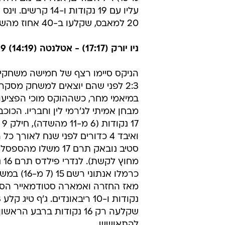
המשחק בין שתי האלופות האחרונות
בציפיות, כשהיתרון עבר מצד לצד ע
ולא פחות מ-13 תוצאות תיקו נ
מ-18 מהשדה ו-9 ריבאונדים) א
(25 נקודו
קובי בריאנט, שקרא השבוע לראשי ה
מ-15) ו-7 איבודים, אנדרו ביינום ה
עליו עם 19 נקודות ו-14 ק
20 למאבס, שקלעו ב-40 אחוז מהשדה.
ניו יורק (17:17) - אטלנטה (14:19) 82:99
הניקס סיימו רצף של חמישה משחקי 
2:3 לפני שהם יוצאים למשחק מסקר
במיאמי מחר, כשההוקס מוכי הפציעו
מבחן אמיתי לג'רמי לין וחבריו. הכוכ