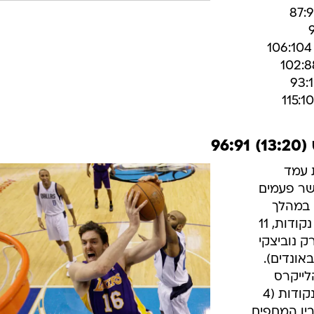
104:1 קל על בוסטון ושיקגו
/
זה כבר יותר טוב. אנתוני
AP, Kathy Willens