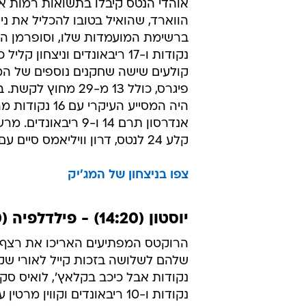
הסתפק ב-16 נקודות ו
הבאקס, שקלעו 2 מ-13 מחו
ברנדון ג'נינגס עם 20 נקודות.
צפו בניצחון של הבולס
ניו ג'רזי (25:10) - אורלנדו (12:22) 108:91
אוהדי הנטס קיבלו בתשואות רמות את
הווארד, שהואיל בטובו להכליל את ניו 
נקודות ו-17 ריבאונדים וניצחון קלי
קולעים שישה שחקנים נוספים של המ
פיגרס, כולל 13 מ-29 מחוץ ל
היה המסייע העיקרי עם
אנדרסון תרם 14 ו-9 ריבאונד
קלע 24 לנטס, דרון וויליאמס סיים עם 23 נקודות, 8 אסיסטים ו-7 איבודים.