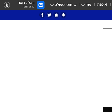
וואלה דואר
אופנה
עוד
שיתופי פעולה
קרא דואר
ציון 3
דאבל דריבל
י