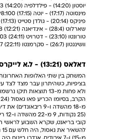
המשיכה לדהור עם 19
מחצה את מילווקי 91:110.
דאלאס (13:21) - ל.א לייקרס (13:20) 96:91
ניו יורק (17:17) - אטלנטה (14:19) 82:99
שיקגו (8:27) - מילווקי (20:13) 91:110
אוקלהומה סיטי (7:26) - בוסטון (17:15) 104:119
ל.א קליפרס (11:20) - דנבר (16:18) 95:103
ניו ג'רזי (25:10) - אורלנדו (12:22) 108:91
יוסטון (14:20) - פילדלפיה (14:20) 87:93
מינסוטה (17:17) - יוטה (17:15) 98:100
פיניקס (20:14) - גולדן סטייט (17:13) 106:104
שארלוט (28:4) - אינדיאנה (12:21) 102:88
טורונטו (23:10) - דטרויט (24:11) 93:103
וושינגטון (26:7) - סקרמנטו (22:11) 115:107
דאלאס (13:21) - ל.א לייקרס (13:20) 96:91