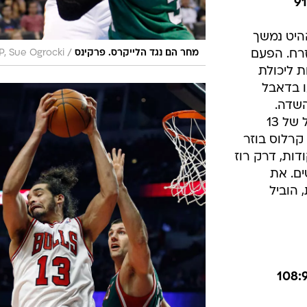
ם ו-5 ריבאונדים, דוראנט
רשם 28 נקודות (9 מ-22), 9 ריבאונדים, 6 איסטים
ו-4 חטיפות, דקוואן קוק וג'יימס הארדן הוסיפו 17
חד. פירס וקווין גארנט קלעו 23 כל אחד
 המורחק.
היט נמשך
/
רח. הפעם
מחר הם נגד הלייקרס. פרקינס
P, Sue Ogrocki
ת ליכולת
 בדאבל
קבוצתי נהדר של 54 מהשדה.
ג'ואקים נואה הפציע עם טריפל דאבל של 13
ו-10 אסיסטים. קרלוס בוזר
 רשימת הקלעים עם 20 נקודות, דרק רוז