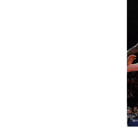
ט1
מחוץ לקווים
4-4-2
משרד החוץ
רץ על הקווים
ספורט בחקירה
סוגרים שנה
מונדיאל 2014
בראש ובראשונה
אליפות אפריקה 2015
יורו צעירות 2013
לונדון 2012
יורו 2012