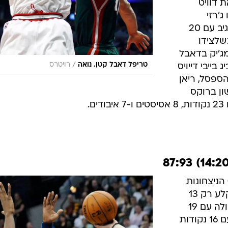
חילק 7 אסיסטים. את
ץ לקשת, הוביל
 דוויט
ג'רזי
ברשימת המועמדות שלו, וסופרמן הגיב עם 20
ל כשלצידו
ג'יק בדאבל
/
טריפל דאבל קטן. נואה
רויטרס
קשת. ביג בייבי דייויס
 16 נקודות מהספסל, ריאן
ים. מרשון ברוקס