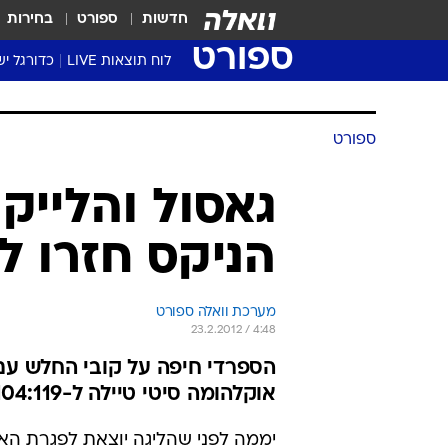
חדשות
ספורט
בחירות
ספורט
לוח תוצאות LIVE
כדורגל יש
ליגת העל Winner
סטט' ליגת
גביע המדי
גביע הטוט
שגרירים
נבחרות י
ליגה לאומ
ליגה א'
ספורט
גאסול והלייק