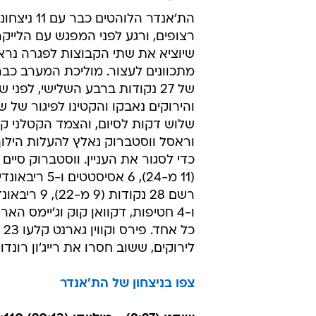
נקודות בא
מ-18 מהשדה), 2
ארון אפללו קלע 20 לדנבר, ג
18.
אוקלהומה סיטי (7:26) - בוסטון (17:15) 104:119
הת'אנדר הלוהטים כב
רצופים, ורגע לפני המפגש עם הלייק
שיוציא את שתי הקבוצות לפגרה נר
מתכוונים לעצור. מוליכת המערב כבר
של 27 נקודות ברבע השלישי, לפני 
והירוקים נאבקו והקטינו לפיגור של 
שלוש דקות לסיום, והצמד הקטלני קוו
וראסל ווסטברוק נאלץ להעלות הילו