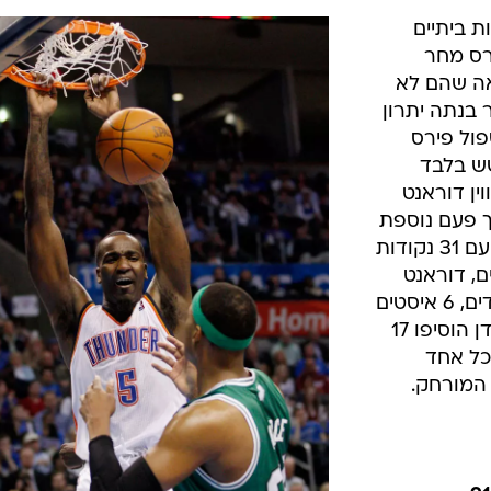
חוזים נהדרים (11 מ-16 מהשדה) וחילק
9 אסיסטים, בלייק גריפין עזר עם 27 נקודות (11
1 ריבאונדים ו-5 אסיסטים
לא התכוונו לצאת לפגרה עם שלושה הפסדים
ודיאנדרה ג'ורדן רשם 10 נקודות ו-16 ריבאונדים.
/
רצופים. פול
GettyImages, Harry How
'ורדן המילטון הוסיף
ר עם 11 ניצחונות ביתיים
רס מחר
אה שהם לא
 בנתה יתרון
שפול פירס
שש בלבד
ין דוראנט
ך פעם נוספת
כדי לסגור את העניין. ווסטברוק סיים עם 31 נקודות