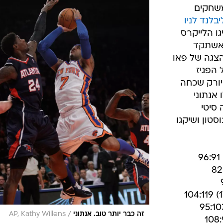
נצח
ענפים נוספים
לוח שידורים
החידה של ספור
ארכיון מדורים
כתבו לנו
הספרדי חיפה על קובי החלש עם 24 נק', לין קלע 17 נק' ב-82:99 על אטלנטה.
ולסטאר,
ילה (בין רביעי לחמישי) 12 משחקים
לנד לניו
ו הלייקרס
 אשתקד
 עם הצגה של פאו
 הפגיז
דנבר. ניו יורק שכחה
אנתוני
מה סיטי