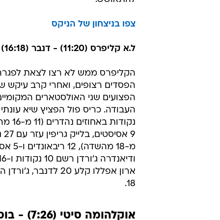
17 
ואיבד 4 כדורים לפני שנח לאורך כ
מחוץ 
כרמלו אנתוני רשם
שקלעה רק 16 נקודות ברבע הר
להתאושש.
צפו בניצחון של הניקס
ל.א קליפרס (11:20) - דנבר (16:18) 95:103
הקליפרס ממש לא רצו לצאת לפגרה
הפסדים רצופים, ואחרי קרב עיקש ש
הפצועים שני האולסטארים המקומיים