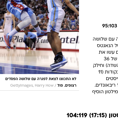
נקודות (6 מ-11 מהשדה), חילק 9 אסיסטים
ל הרבע הרביעי,
סטיב נובאק תרם 17 משלו מהספסל (5 מ-10
לקשת). לנדרי פילדס תרם 16 נקודות,
 15 (7 מ-16) במשחקו השני
מאז החזרה ואמארה סטודמאייר הסתפק ב-7
נקודות ו-10 ריבאונדים. ג'ף טיג קלע 18 לאטלנטה,
אשון ולא הצליחה
 עם שלושה
ל הנאגטס
 עשו את
העבודה. כריס פול הפציץ שיא עונתי של 36