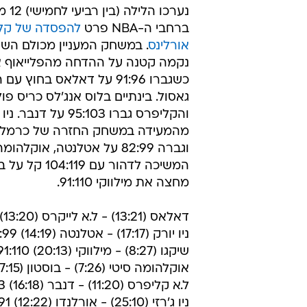
הניקס חזרו ל
מערכת וואלה ספורט
23.2.2012 / 4:48
אוקלהומה סיטי טיילה ל-104:119 על בוסטון
יממה לפני שהליגה יוצאת לפגרת הא
נערכו הל
ברחבי ה-NBA פרט
להפסדה של קליב
אורלינס
. במשחק המעניין מכולם השיג
נקמה קטנה על ההדחה מהפלייאוף
כשגברו 91:96 על דאלאס בחוץ
גאסול. בינתיים בלוס אנג'לס כריס פול
והקליפרס גברו 95:103 על 
מהמעידה במשחק החזרה של כרמלו 
וגברה 82:99 על אטלנטה, אוקלהו