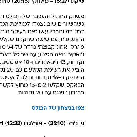
(11 מ-24), 6 אסיסטטי
כל א
לירוקים, ששוב חסרו את רייג'ון רונדו
צפו בניצחון של הת'אנדר
שיקגו (8:27) - מילווקי (20:13) 91:110
משחק החתול והעכבר של הבולס וה
כשהשוורים שוב נצמדו למוליכת המז
דרק רוז וחבריו עשו זאת בעיקר הודו
ההתקפית, עם שישה שחקנים שקלעו
פיגרס ואחוז 
נקודות, 13 ריבאונדים 
הוביל את