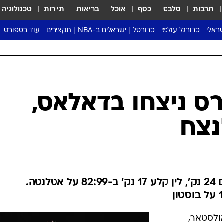
תרבות
סלבס
כסף
אוכל
בריאות
תיירות
טכנולוגיה
ראלי
כדורגל עולמי
כדורסל
ישראלים ב-NBA
תקצירים
עוד בספורט
ליגה אנגלית
ליגת העל
דני אבדיה
מונדיאל 2026
 העל
ליגה ספרדית
דאבל דריבל
NBA
נה
ליגה איטלקית
יורוליג וכדורסל אירופי
טבלאות
ו
ליגה גרמנית
ליגה לאומית
פודקאסטים
ליגה צרפתית
נבחרות ישראל בכדורסל
מסכמים מחזור
שראל
ליגת האלופות
כדורסל נשים
אבא של שבת
ית
הליגה האירופית
מעל הטבעת
דרום אמריקה
סערה בממלכה
טניס
טראש טוק
ספורט אמריקא
רס ניצחו בדאלאס,
פוקר