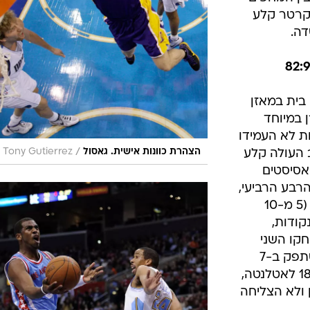
 עמד
שר פעמים
רשמו במהלך
הקרב, בסיומו הכריע פאו גאסול (24 נקודות, 11
ת דירק נוביצקי
ת, 9 מ-22 מהשדה ו-12 ריבאונדים).
לייקרס
להשאיר את גאסול, היה חלש עם 15 נקודות (4
יה בין המחפים
רשים. וינס קרטר קלע
בית במאזן
ן במיוחד
ת לא העמידו
/
הצהרת כוונות אישית. גאסול
, Tony Gutierrez
ב העולה קלע