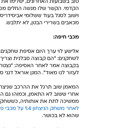
בחלק המקצועי יערוך המאמן שינוי 
ההרכב שפתח בניצחון נגד מכבי תל 
הקודם, כאשר הבלם גל כהן יפתח על
דן מורי המוצהב. בשאר ההרכב לא צפו
כאשר חסן אבו זייד וקסטוטיס איבשקב
יתופקדו בקישור האחורי ופדרו גלבאן
מרינקוביץ' ודינו אנדלובו שנמצא ב
טוב בשבועות האחרונים, ישלימו את
הקדמי. הקשר שלו מנשה החלים מפצ
וישוב לסגל בעוד ששלומי אביסידריס
מכאבים בשרירי הבטן, לא יתלבש.
מכבי חיפה:
אלישע לוי ערך היום אסיפת שחקנים,
לשחקנים: "הם קבוצה סבלנית וצריך 
בקבוצה אמר לאחר האסיפה: "נצטרך 