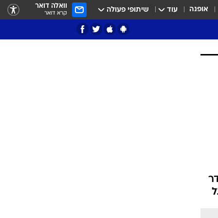
וואלה דואר
אופנה
עוד
שיתופי פעולה
קרא דואר
ציון 3
דאבל דריבל
י