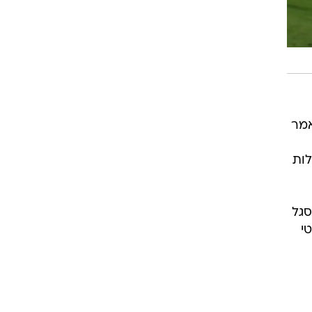
אמר
לות