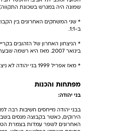
במקום השני בטבלת הסופגות.
* בני יהודה עם רצף של שישה משחק
הפסד. שלושה ניצחונות ושלוש תוצאו
* מאז ההפסד הביתי למכבי נתניה ב
הרביעי
שהיא ערכה בבלומפילד, (כולל משחקי
הפועל ומכבי תל אביב. ההפסד הבית
שמונה היה במגרש בשכונת התקווה).
* שני המשחקים האחרונים בין הקבוצ
ב-1:1.
* הניצחון האחרון של הזהובים בקריי
בינואר 2007. מאז היא רשמה שבעה משחקים ללא ניצחון על האלופה.
* מאז אפריל 1999 בני יהודה לא ניצחה את מכבי חיפה בהפרש של שני שערים ומעלה.