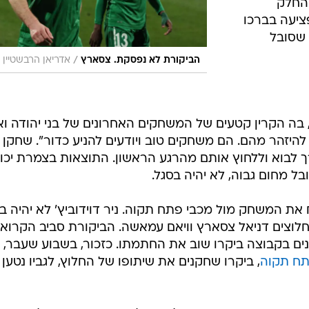
/
חוזר להרכב. גל כהן
קובי אליהו
אחד לעומת
אביב במחזור
 חשבונו של
יים שינויים,
יצ'יוס
, ננאד
כושר הבקעה
 החלק
יעה בברכו
 שסובל
/
הביקורת לא נפסקת. צסארץ
אדריאן הרבשטיין
 בה הקרין קטעים של המשחקים האחרונים של בני יהודה ו
להיזהר מהם. הם משחקים טוב ויודעים להניע כדור". שחקן
לבוא וללחוץ אותם מהרגע הראשון. התוצאות בצמרת יכו