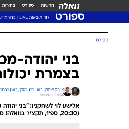
חדשות
ספורט
בחירות
ספורט
לוח תוצאות LIVE
כדורגל יש
ליגת העל Winner
סטט' ליגת
גביע המדי
גביע הטוט
שגרירים
נבחרות י
ליגה לאומ
ליגה א'
ספורט
בני יהודה-מכ