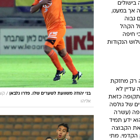
 המשחקים
 בתקופה
ברשימת
ם
בישולים
 אך במעט,
 גבוה
ל הקהל
י חיפה
לוש הנקודות