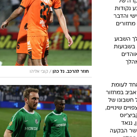
שחק נגד
עות
בלה, לקראת
קרה של
ע נקודות
י והדבר
מחזורים
לך השבוע
 בשבועות
והדים
מהלך