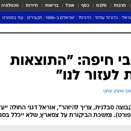
תרבות
סלבס
כסף
אוכל
בריאות
תיירות
טכנולוגיה
ראלי
כדורגל עולמי
כדורסל
ישראלים ב-NBA
תקצירים
עוד בספורט
ליגה אנגלית
ליגת העל
דני אבדיה
מונדיאל 2026
 העל
ליגה ספרדית
דאבל דריבל
NBA
נה
ליגה איטלקית
יורוליג וכדורסל אירופי
טבלאות
ו
ליגה גרמנית
ליגה לאומית
פודקאסטים
ליגה צרפתית
נבחרות ישראל בכדורסל
מסכמים מחזור
שראל
ליגת האלופות
כדורסל נשים
אבא של שבת
ית
הליגה האירופית
מעל הטבעת
דרום אמריקה
סערה בממלכה
טניס
טראש טוק
ספורט אמריקא
בי חיפה: "התוצאות
פוקר