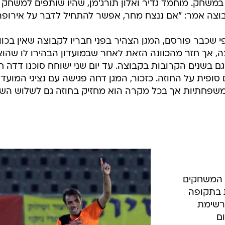
ובל מחום גבוה, לא יהיה בסגל.
ת המשחק מול מכבי פתח תקוה. ניר דוידוביץ' לא יהיה ב
חלוצים דניאל צסארץ וויאם עמאשה. הביקורת סביב הקרואט
ם בקבוצה ביקרו שוב את החתמתו. כזכור, בשבוע שעבר,
, ביקרו שחקנים את שיתופו של החלוץ, לגביו נטען
 במשחק. מוחמד גדיר ואלון תורג'מן, שהיו שותפים למשחק 
קבוצה אמר: "אם ננצח מחר, אפשר להתחיל לדבר על אירופה
י שכבר פורסם, המגן הצהיר בפני חבריו לקבוצה שאין בכוו
, אך חזר מהכוונה הזאת לאחר שבמועדון הבהירו לו שהוא
גם בשנים הקרובות בקבוצה. עד יום שני ישוחח סוכנו דדה 
פית על החוזה. כזכור, המגן דחה פגישה עם נציגי המועדו
משפחתיות אך בכל מקרה הוא מחזיק בחוזה גם לשלוש השנ