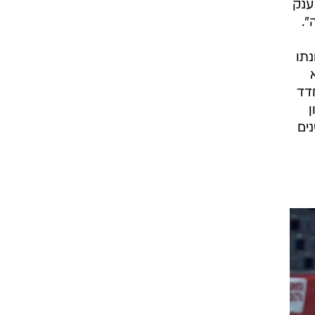
סגל
י
ענק
".
נתו
חדד
ן
ים