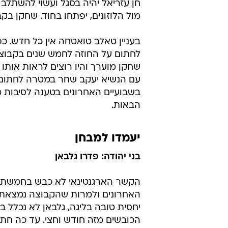
לעזור לנו מאוד". המגן אוראל דגני ס
המאמן שוב תרגל את ההרכב שניצח א
אחרי ששוב לא התאמן, וכמוהו גם ה
ממשיכה לתת את אותותיה, כששחקני
לאחר משחק הניצחון 1:4 על מכבי פתח תקוה
שהוא לא בכושר.
חן עזריאל יהיה בסגל ועשוי להשתלב
מול הלוזונים, יפתחו בחוד. שחקן ב
בעניין טאלב טואטחה אין כל חדש. כפ
לחתום על החוזה לחמש שנים בקבוצה
שחקן מוערך והיו רוצים לראות אותו 
עם הנשיא יעקב שחר במטרה לחתום סו
בשבועיים האחרונים בטענה לסיבות 
הבאות.