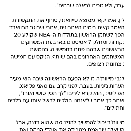
ערב, ולא זוכים לכאלה שבחים".
לין, אמריקאי ממוצא טייוואנזי, סוחף את התקשורת
האמריקאית בימים האחרונים, אחרי שבוגר הרווארד
הפך לשחקן הראשון בתולדות ה-NBA שקולע 20
נקודות ומחלק 7 אסיסטים בארבעת המשחקים
הראשונים שבהם פתח בחמישייה. בחמשת
המשחקים האחרונים בהם שותף, הניקס עם חמישה
ניצחונות רצופים.
לגבי מייוות'ר, זו לא הפעם הראשונה שבה הוא מעיר
הערות גזניות. בעבר, לפני קרב עם מאני פקיאנט
הפיליפיני, הוא קרא ליריבו "לך תכין סושי ואורז",
ואחר כך אמר ש"אנחנו הולכים לבשל אותו עם כלבים
וחתולים".
מייוות'ר יכול להמשיך להגיד מה שהוא רוצה, אבל
השאלה שבאמת מטרידה את אוהדי הניקס ואת