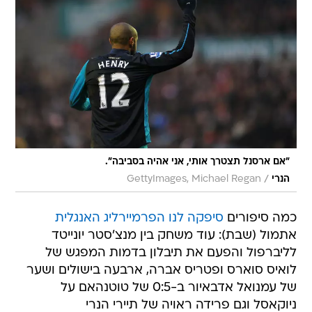
"אם ארסנל תצטרך אותי, אני אהיה בסביבה".
/
הנרי
GettyImages, Michael Regan
כמה סיפורים
סיפקה לנו הפרמיירליג האנגלית
אתמול (שבת): עוד משחק בין מנצ'סטר יונייטד
לליברפול והפעם את תיבלון בדמות המפגש של
לואיס סוארס ופטריס אברה, ארבעה בישולים ושער
של עמנואל אדבאיור ב-0:5 של טוטנהאם על
ניוקאסל וגם פרידה ראויה של תיירי הנרי