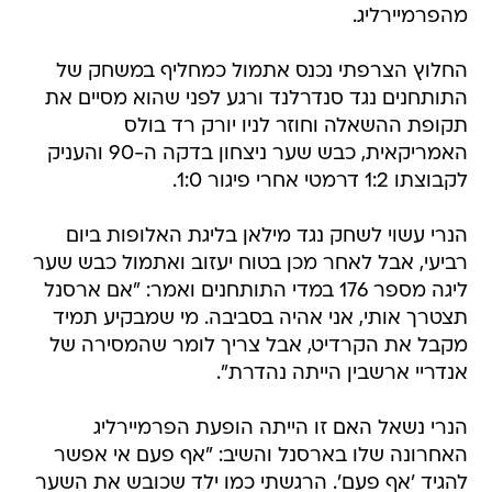
מהפרמיירליג.
החלוץ הצרפתי נכנס אתמול כמחליף במשחק של
התותחנים נגד סנדרלנד ורגע לפני שהוא מסיים את
תקופת ההשאלה וחוזר לניו יורק רד בולס
האמריקאית, כבש שער ניצחון בדקה ה-90 והעניק
לקבוצתו 1:2 דרמטי אחרי פיגור 1:0.
הנרי עשוי לשחק נגד מילאן בליגת האלופות ביום
רביעי, אבל לאחר מכן בטוח יעזוב ואתמול כבש שער
ליגה מספר 176 במדי התותחנים ואמר: "אם ארסנל
תצטרך אותי, אני אהיה בסביבה. מי שמבקיע תמיד
מקבל את הקרדיט, אבל צריך לומר שהמסירה של
אנדריי ארשבין הייתה נהדרת".
הנרי נשאל האם זו הייתה הופעת הפרמיירליג
האחרונה שלו בארסנל והשיב: "אף פעם אי אפשר
להגיד 'אף פעם'. הרגשתי כמו ילד שכובש את השער