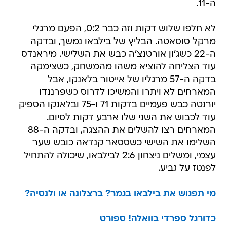
ה-11.
לא חלפו שלוש דקות וזה כבר 0:2, הפעם מרגלי
מרקל סוסאטה. הבליץ של בילבאו נמשך, ובדקה
ה-22 כשג'ון אורטנצ'ה כבש את השלישי. מיראנדס
עוד הצליחה להוציא משהו מהמשחק, כשצימקה
בדקה ה-57 מרגליו של אייטור בלאנקו, אבל
המארחים לא ויתרו והמשיכו לדרוס כשפרננדו
יורנטה כבש פעמיים בדקות 71 ו-75 ובלאנקו הספיק
עוד לכבוש את השני שלו ארבע דקות לסיום.
המארחים רצו להשלים את ההצגה, ובדקה ה-88
השלימו את השישי כשססאר קנדאה כובש שער
עצמי, ומשלים ניצחון 2:6 לבילבאו, שיכולה להתחיל
לפנטז על גביע.
מי תפגוש את בילבאו בגמר? ברצלונה או ולנסיה?
כדורגל ספרדי בוואלה! ספורט