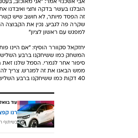
אבי אשכנזי אמר: "אני מאוכזב, בעטנו
הובלנו בעשר בדקה וחצי ואיבדנו את 
זה הפסד מיותר, לא חושב שיש קשר 
שקרה פה לגביע. נכין את הקבוצה הכ
למפגש עם ראשון לציון"
יחזקאל סקוורר הוסיף: "אם היינו פו
המשחק כמו ששיחקנו ברבע השלישי 
סיפור אחר לגמרי. הסמל שלנו זאת ה
ממש הבאנו את זה למגרש. צריך להפר
40 דקות כמו ששיחקנו ברבע השלישי נצליח גם מול מכבי ראשון לציון".
עוד בוואל
רנו קפצ
בשיתוף רנ