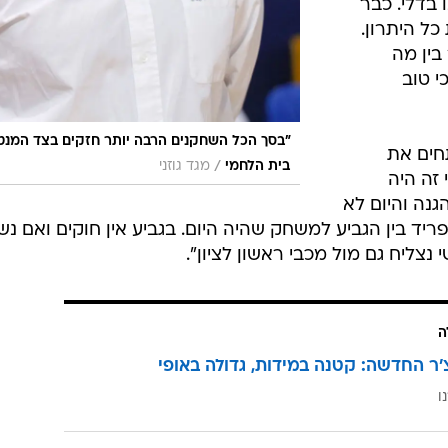
 בדלי. כבר
כל היתרון.
בין מה
י טוב
"בסך הכל השחקנים הרבה יותר חזקים בצד המנטל
תחים את
/
בית הלחמי
מגד גוזני
זה היה
גנה והיום לא
יד בין הגביע למשחק שהיה היום. בגביע אין חוקים ואם נ
ה
'ר החדשה: קטנה במידות, גדולה באופי
ו