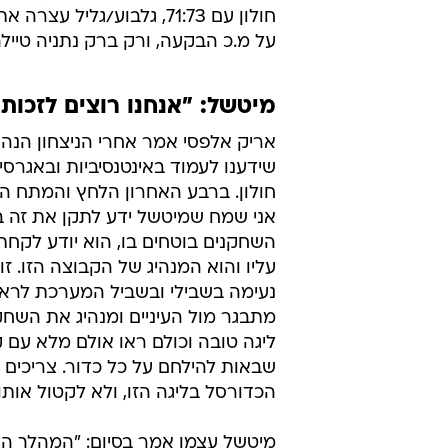
על מ.כ הבקעה, ורק ברק נתניה טיילה עם 76:95 קליל על מכבי חיפ
מיטשל: "אנחנו רוצים לזכות
אריק אלפסי אמר אחרי הניצחון הנהד
שידענו לעמוד באינטנסיביות ובאגרסי
חולון. ברבע האחרון הלחץ והמתח הש
אני שמח שמיטשל ידע לתקן את זה ב
השחקנים בוטחים בו, הוא יודע לק
עליו והוא המנהיג של הקבוצה הזו. ז
נעימה בשבילי ובשביל המערכת לראו
מתבגר מול העיניים ומנהיג את השחקנ
ליגה טובה וכולם ראו אולם מלא עם 
שבאות להילחם על כל כדור. צריכים 
הכדורסל בליגה הזו, ולא לקטול אותו"
מיטשל עצמו אמר בסיום: "המהלך הא