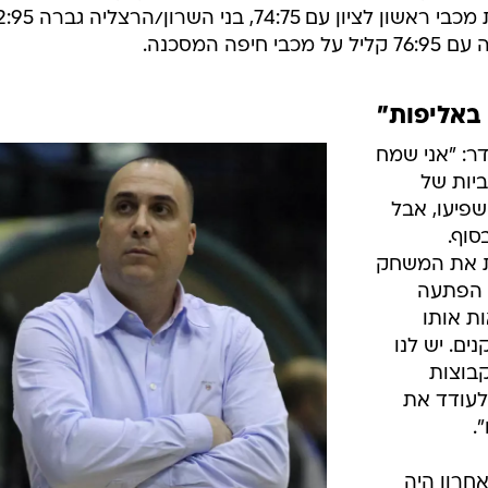
ענפים נוספים
חולון עם 71:73, גלבוע/גליל עצרה את מכבי ראשון לציון עם 4:75
לוח שידורים
ה המסכנה.
החידה של ספור
ארכיון מדורים
 באליפות"
כתבו לנו
ר: "אני שמח
ביות של
פיעו, אבל
סוף.
חת את המשחק
ו הפתעה
ת אותו
ים. יש לנו
קבוצות
לעודד את
.
חרון היה