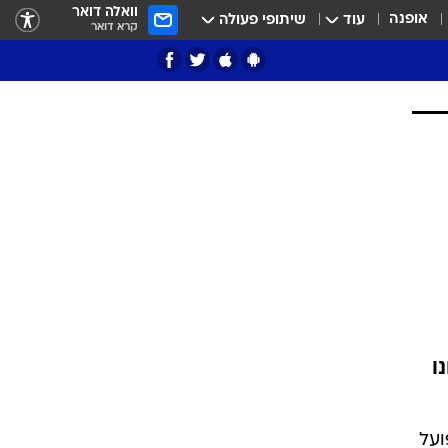
וואלה דואר
אופנה
עוד
שיתופי פעולה
קרא דואר
ציון 3
דאבל דריבל
ו
י
ועל