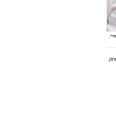
י".
שחק