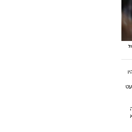
רוגבי וקריקט
גולף
ביליארד
תקצירים
ל
ו
עט