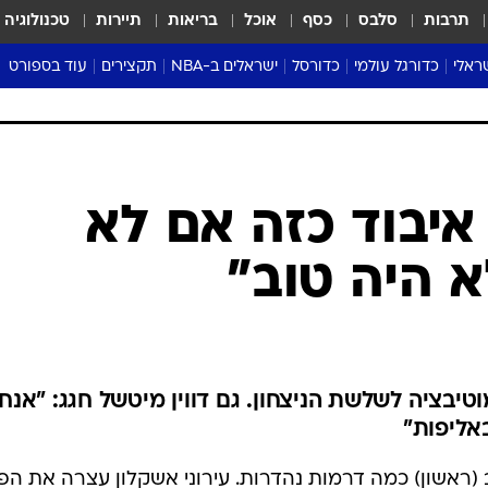
תרבות
סלבס
כסף
אוכל
בריאות
תיירות
טכנולוגיה
ראלי
כדורגל עולמי
כדורסל
ישראלים ב-NBA
תקצירים
עוד בספורט
ליגה אנגלית
ליגת העל
דני אבדיה
מונדיאל 2026
 העל
ליגה ספרדית
דאבל דריבל
NBA
נה
ליגה איטלקית
יורוליג וכדורסל אירופי
טבלאות
ו
ליגה גרמנית
ליגה לאומית
פודקאסטים
 איבוד כזה אם לא
ליגה צרפתית
נבחרות ישראל בכדורסל
מסכמים מחזור
א היה טוב"
שראל
ליגת האלופות
כדורסל נשים
אבא של שבת
ית
הליגה האירופית
מעל הטבעת
דרום אמריקה
סערה בממלכה
טניס
יבציה לשלשת הניצחון. גם דווין מיטשל חגג: "אנחנ
טראש טוק
באליפות"
ספורט אמריקא
פוקר
יפק הערב (ראשון) כמה דרמות נהדרות. עירוני אשקלון עצרה את הפ