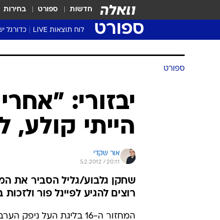
חדשות
ספורט
בחירות
ספורט
לוח תוצאות LIVE
כדורגל יש
ליגת העל Winner
סטט' ליגת
ספורט
גביע המדי
גביע הטוט
יבזורי: "אחרי
שגרירים
הייתי קולע, ל
נבחרות י
ליגה לאומ
ליגה א'
אור שקדי
5.2.2012 / 20:11
שחקן גלבוע/גליל הסביר את המוט
רוצים להגיע לפיינל פור ולזכות 
המחזור ה-16 בליגת העל נ