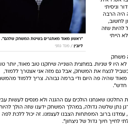
בראש. ראיתי
 הכדור וניסיתי
ה היה הרבה
ן לחשוב,
ל להיות שזה
א הייתי
"ראשון מאוד מאתגרים בשיטת המשחק שלהם".
/
ליובין
מגד גוזני
ה משחק
פלייאוף טיפוסי. במשחק רגיל ליבזורי לא היו 9 שניות. במחצית השנייה שיחקנו טוב מאוד, יותר ט
שביל לנצח את המשחק, אבל גם מזה אני אצטרך ללמוד,
 מאוד שהיה פה היום ודי ברמה גבוהה. צריך ללמוד מהמש
חדש".
את החלטנו שאנחנו הולכים עם ההגנה ולא מנסים לעשות עבי
דגן נתן שלשה גדולה, במהלך המשחק ידענו שזה הולך להיות
, עמדנו ברוב המפתחות הצבנו לעצמנו. זה יכול ללכת לפה
י לחייך חיוך גדול של ניצחון".