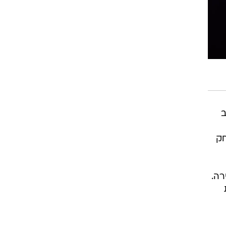
וב
חק
רה.