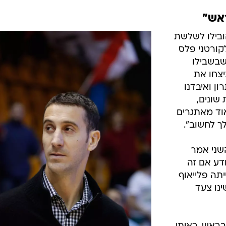
ראש"
ובילו לשלשת
לקורטני פלס
שבשבילו
יצחו את
ן ואיבדנו
 שונים,
וד מאתגרים
ך לחשוב".
שני אמר
ודע אם זה
יתה פלייאוף
ינו צעד