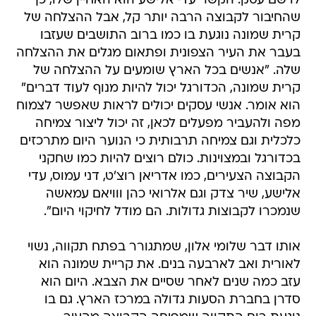
לו שם עסק. הקשר עדי אלישע הוא האחיין שלו, כך
שהחיבור לקבוצה הרבה יותר קל, אבל ההצלחה של
קרית שמונה נוגעת בו כמו ברוב התושבים שעזבו
בעבר את העיר הצפונית ופתאום מגלים את ההצלחה
שלה. "אנשים בכל הארץ שומעים על ההצלחה של
קרית שמונה, הכדורגל יכול להיות מנוף לעוד דברים"
הוא אומר. אנשי עסקים יכולים לראות שאפשר לצמוח
מפה ולהעביר מפעלים לכאן, זה יכול ליצור צמיחה
כלכלית וגם צמיחה תרבותית כי הנוער היום מתרכזים
בכדורגל ובמצוינות. כולם רוצים להיות כמו שחקני
הקבוצה הצעירים, כמו אדריאן רוצ'ט, דני עמוס, עדי
אלישע, שיר צדק וגם אלרואי כהן ווויאם עמאשה
שנמכרו לקבוצות גדולות. הם מודל לחיקוי היום".
אותו דבר שלומי אלון, שמתגורר בפתח תקווה, נשוי
לאורית ואב לארבעה בנים. את קריית שמונה הוא
עזב כמה שנים לאחר שסיים את הצבא. היום הוא
סדרן בחברת הסעות גדולה במרכז הארץ. גם בו