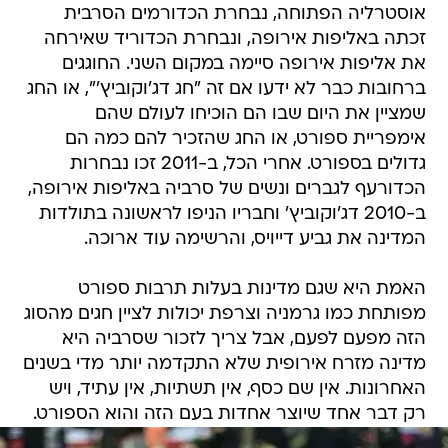
אוסטרליה הפתוחה, נבחרת הכדורמים הסרבית
זכתה באליפות אירופה, ונבחרת הכדוריד שאירחה
את אליפות אירופה סיימה במקום השני. החוגגים
ברחובות כבר לא ידעו אם זה "חג דג'וקוביץ'", או החג
שמציין את היום שבו הם הוכיחו לעולם שהם
אימפריית ספורט, או החג שהזכיר להם כמה הם
גדולים בספורט. אחרי הכל, ב-2011 זכו נבחרות
הכדורעף לגברים ונשים של סרביה באליפות אירופה,
ב-2010 דג'וקוביץ' וחבריו הניפו לראשונה בתולדות
המדינה את גביע דייויס, והרשימה עוד ארוכה.
האמת היא שגם מדינות בעלות תרבות ספורט
מפותחת כמו גרמניה וצרפת יכולות לציין חגים מהסוג
הזה מפעם לפעם, אבל צריך לזכור שסרביה היא
מדינה מזרח אירופית שלא התקדמה יותר מדי בשנים
האחרונות. אין שם כסף, אין תשתיות, אין עתיד, ויש
רק דבר אחד שיוצר אחדות בעם הזה והוא הספורט.