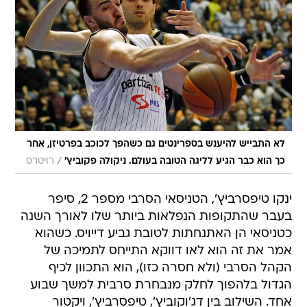
לא התבייש להיענש בספרינטים גם כשהפך לכוכב בפרטיזן, אחר
/
כך הוא כבר הגיע לליגה הטובה בעולם. ניקולה פקוביץ'
רויטרס
ינקו טיפסרביץ', הטניסאי הסרבי מספר 2, סיפר
בעבר שהתקופות הנפלאות ביותר שלו לאורך השנה
כטניסאי הן האתנחתות לטובת גביע דייויס. כשהוא
אמר את זה הוא לאו דווקא התייחס לתמיכה של
הקהל הסרבי (ולא חסרה כזו), הוא התכוון לכיף
הגדול בלהפוך לחלק מנבחרת סרבית למשך שבוע
אחד. השילוב בין דג'וקוביץ', טיפסרביץ', ויקטור