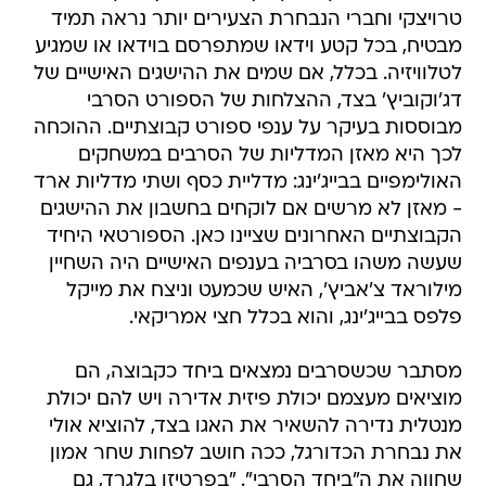
טרויצקי וחברי הנבחרת הצעירים יותר נראה תמיד
מבטיח, בכל קטע וידאו שמתפרסם בוידאו או שמגיע
לטלוויזיה. בכלל, אם שמים את ההישגים האישיים של
דג'וקוביץ' בצד, ההצלחות של הספורט הסרבי
מבוססות בעיקר על ענפי ספורט קבוצתיים. ההוכחה
לכך היא מאזן המדליות של הסרבים במשחקים
האולימפיים בבייג'ינג: מדליית כסף ושתי מדליות ארד
- מאזן לא מרשים אם לוקחים בחשבון את ההישגים
הקבוצתיים האחרונים שציינו כאן. הספורטאי היחיד
שעשה משהו בסרביה בענפים האישיים היה השחיין
מילוראד צ'אביץ', האיש שכמעט וניצח את מייקל
פלפס בבייג'ינג, והוא בכלל חצי אמריקאי.
מסתבר שכשסרבים נמצאים ביחד כקבוצה, הם
מוציאים מעצמם יכולת פיזית אדירה ויש להם יכולת
מנטלית נדירה להשאיר את האגו בצד, להוציא אולי
את נבחרת הכדורגל, ככה חושב לפחות שחר אמון
שחווה את ה"ביחד הסרבי". "בפרטיזן בלגרד, גם