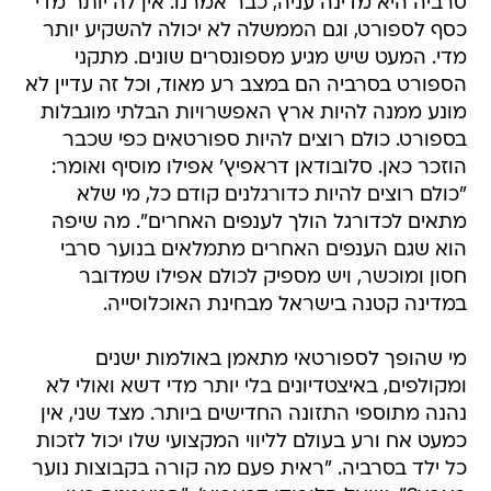
סרביה היא מדינה עניה, כבר אמרנו. אין לה יותר מדי
כסף לספורט, וגם הממשלה לא יכולה להשקיע יותר
מדי. המעט שיש מגיע מספונסרים שונים. מתקני
הספורט בסרביה הם במצב רע מאוד, וכל זה עדיין לא
מונע ממנה להיות ארץ האפשרויות הבלתי מוגבלות
בספורט. כולם רוצים להיות ספורטאים כפי שכבר
הוזכר כאן. סלובודאן דראפיץ' אפילו מוסיף ואומר:
"כולם רוצים להיות כדורגלנים קודם כל, מי שלא
מתאים לכדורגל הולך לענפים האחרים". מה שיפה
הוא שגם הענפים האחרים מתמלאים בנוער סרבי
חסון ומוכשר, ויש מספיק לכולם אפילו שמדובר
במדינה קטנה בישראל מבחינת האוכלוסייה.
מי שהופך לספורטאי מתאמן באולמות ישנים
ומקולפים, באיצטדיונים בלי יותר מדי דשא ואולי לא
נהנה מתוספי התזונה החדישים ביותר. מצד שני, אין
כמעט אח ורע בעולם לליווי המקצועי שלו יכול לזכות
כל ילד בסרביה. "ראית פעם מה קורה בקבוצות נוער