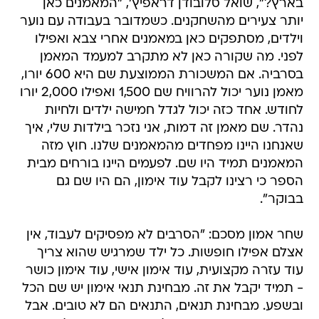
בארץ?", שואל סלובודן דראפיץ', "המאמנים כאן
יותר צעירים מהשחקנים. כשמדובר בעבודה עם נוער
וילדים, מסתפקים כאן במאמנים אחרי צבא ואפילו
לפני. מה שקורה כאן לא מתקרב למעמד המאמן
בסרביה. אם המשכורת הממוצעת שם היא 600 יורו,
מאמן נוער יכול להרוויח שם 1,500 ואפילו 2,000 יורו
לחודש. אחד כזה יכול לגדל חמישה ילדים ולחיות
נהדר. שם מאמן זה דמות, אני נזכר בילדות שלי, איך
שאנחנו היינו מפחדים מהמאמנים שלנו. חוץ מזה
המאמנים תמיד היו שם. לפעמים היינו בורחים מבית
הספר כי רצינו לקבל עוד אימון, הם היו שם גם
בבוקר".
שחר אמון מסכם: "הסרבים לא מפסיקים לעבוד, אין
אצלם אפילו חופשות. כל ילד שמרגיש שהוא צריך
עוד עזרה מקצועית, עוד אימון אישי, עוד אימון כושר
- תמיד יקבל את זה. מבחינת תנאי אימון יש שם הכל
ובשפע. מבחינת תנאים, התנאים הם לא טובים. אבל