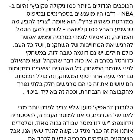
הכוכבים הגדולים ביותר כמו ניקולה פקוביץ' (היום ב-
NBA - ד"ב) היו מוענשים בספרינטים ובטיפוס
במדרגות כשהיה צריך", הוא אומר. "צריך להבין, מה
שנשמע בארץ כמו קלישאה - לשחק למען הסמל
והמדינה, זה אמיתי לגמרי בסרביה וממש אפשר
להרגיש את המחוייבות של השחקנים, ושל כל העם.
כולם חיילים. יש גם דוגמה טובה לזה. במשחקי
כדורסל בסרביה, אין כזה דבר שהקהל יוצא מהאולם
לפני שנגמר המשחק. כל האוהדים נשארים במקומות
גם חצי שעה אחרי סוף המשחק, וזה כולל תבוסות.
הם עושים את זה כי הם מרגישים חלק בלתי נפרד
מהקבוצה או הנבחרת, וככה זה בא לידי ביטוי".
סלובודן דראפיץ' טוען שלא צריך לפרגן יותר מדי
לאגו של הסרבים, כי אם למוסר העבודה, להיסטוריה
ולחוצפה: "יש לנו מוסר עבודה גבוה מאוד, ומלמדים
אותנו את זה כבר מגיל 0. קשה להגיד שאין אגו, אבל
השחקנים הוותיקים בסרביה יודעים לכבד את