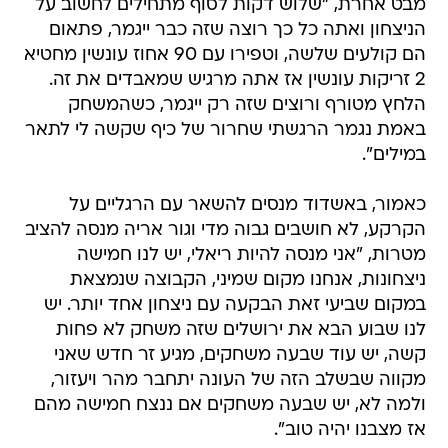
מבט אחרת, "שלוש דקות לסוף מתחילים לחשוב על
הניצחון ואתה כל כך רוצה שזה כבר ייגמר, פתאום
הם קולעים שלשה, וטפירו עם 90 אחוז עונשין מחטיא
2 זריקות עונשין אז אתה מרגיש שמאבדים את זה.
הלחץ מטורף ורוצים שזה רק ייגמר, כשהמשחק
באמת נגמר הרגשתי שחרור של כיף שקשה לי לתאר
במילים".
כאמור, באשדוד מנסים להשאר עם הרגליים על
הקרקע, לא חושבים גבוה מדי וגור אריה מנסה להציב
מטרות, "אני מנסה להיות ריאלי, יש לנו חמישה
ניצחונות, אנחנו מקום שמיני, הקבוצה שנמצאת
במקום שביעי זאת הבקעה עם ניצחון אחד יותר. יש
לנו שבוע הבא את ירושלים שזה משחק לא פחות
קשה, יש עוד שבעה משחקים, מגיע זר חדש שאני
מקווה שבשלב הזה של העונה יתחבר מהר ויעזור,
ולמה לא, יש שבעה משחקים אם ננצח חמישה מהם
אז מצבנו יהיה טוב".