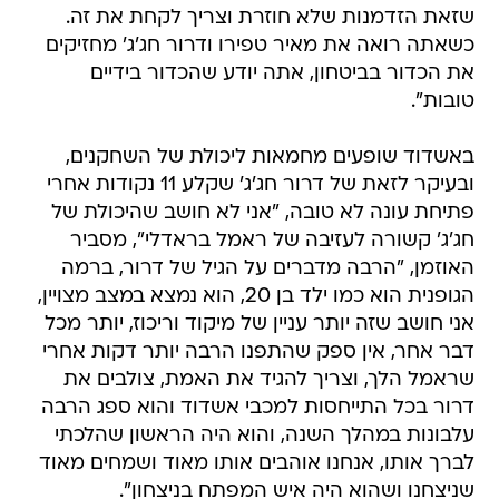
שזאת הזדמנות שלא חוזרת וצריך לקחת את זה.
כשאתה רואה את מאיר טפירו ודרור חג'ג' מחזיקים
את הכדור בביטחון, אתה יודע שהכדור בידיים
טובות".
באשדוד שופעים מחמאות ליכולת של השחקנים,
ובעיקר לזאת של דרור חג'ג' שקלע 11 נקודות אחרי
פתיחת עונה לא טובה, "אני לא חושב שהיכולת של
חג'ג' קשורה לעזיבה של ראמל בראדלי", מסביר
האוזמן, "הרבה מדברים על הגיל של דרור, ברמה
הגופנית הוא כמו ילד בן 20, הוא נמצא במצב מצויין,
אני חושב שזה יותר עניין של מיקוד וריכוז, יותר מכל
דבר אחר, אין ספק שהתפנו הרבה יותר דקות אחרי
שראמל הלך, וצריך להגיד את האמת, צולבים את
דרור בכל התייחסות למכבי אשדוד והוא ספג הרבה
עלבונות במהלך השנה, והוא היה הראשון שהלכתי
לברך אותו, אנחנו אוהבים אותו מאוד ושמחים מאוד
שניצחנו ושהוא היה איש המפתח בניצחון".