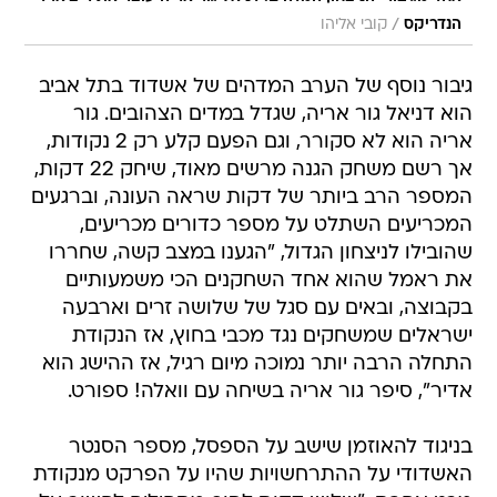
/
הנדריקס
קובי אליהו
גיבור נוסף של הערב המדהים של אשדוד בתל אביב
הוא דניאל גור אריה, שגדל במדים הצהובים. גור
אריה הוא לא סקורר, וגם הפעם קלע רק 2 נקודות,
אך רשם משחק הגנה מרשים מאוד, שיחק 22 דקות,
המספר הרב ביותר של דקות שראה העונה, וברגעים
המכריעים השתלט על מספר כדורים מכריעים,
שהובילו לניצחון הגדול, "הגענו במצב קשה, שחררו
את ראמל שהוא אחד השחקנים הכי משמעותיים
בקבוצה, ובאים עם סגל של שלושה זרים וארבעה
ישראלים שמשחקים נגד מכבי בחוץ, אז הנקודת
התחלה הרבה יותר נמוכה מיום רגיל, אז ההישג הוא
אדיר", סיפר גור אריה בשיחה עם וואלה! ספורט.
בניגוד להאוזמן שישב על הספסל, מספר הסנטר
האשדודי על ההתרחשויות שהיו על הפרקט מנקודת