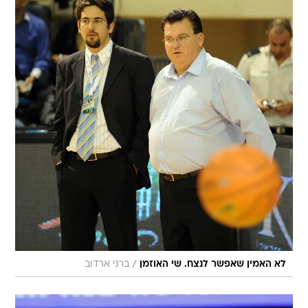
/
לא האמין שאפשר לנצח. שי האוזמן
ברני ארדוב