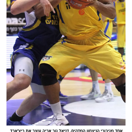
אחד מגיבורי הניצחון המדהים. דניאל גור אריה עוצר את ריצ'ארד