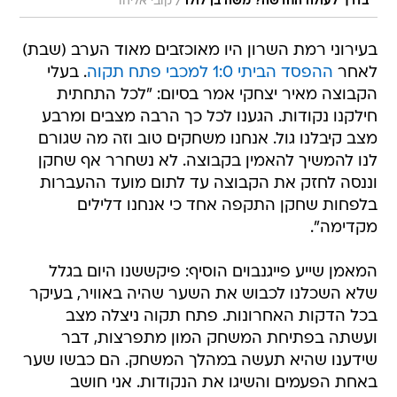
/
בדרך לעולה החדשה? משה בן לולו
קובי אליהו
בעירוני רמת השרון היו מאוכזבים מאוד הערב (שבת)
לאחר
ההפסד הביתי 1:0 למכבי פתח תקוה
. בעלי
הקבוצה מאיר יצחקי אמר בסיום: "לכל התחתית
חילקנו נקודות. הגענו לכל כך הרבה מצבים ומרבע
מצב קיבלנו גול. אנחנו משחקים טוב וזה מה שגורם
לנו להמשיך להאמין בקבוצה. לא נשחרר אף שחקן
וננסה לחזק את הקבוצה עד לתום מועד ההעברות
בלפחות שחקן התקפה אחד כי אנחנו דלילים
מקדימה".
המאמן שייע פייגנבוים הוסיף: פיקששנו היום בגלל
שלא השכלנו לכבוש את השער שהיה באוויר, בעיקר
בכל הדקות האחרונות. פתח תקוה ניצלה מצב
ועשתה בפתיחת המשחק המון מתפרצות, דבר
שידענו שהיא תעשה במהלך המשחק. הם כבשו שער
באחת הפעמים והשיגו את הנקודות. אני חושב