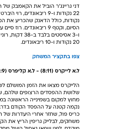
שיקגו (4:16) - אינדיאנה (5:12) 95:90
הבולס חששו מאוד מהנפילה שתגיע 
פציעתו של לואל דנג, וגילו שהחיים ב
הנהדר שלהם יהיו קשים. דרק רוז הצ
על היעדרו במחצית הראשונה בסיומה 
המקומיים 44:54, אבל נעלם ב
שתי נקודות בלבד, ואיפשר לאורחים
מאינדיאנפוליס לרשום ניצחון יוקרתי.
דני גריינג'ר הוביל את הקאמבק של 
נקודות, כולל הדאנק שהכריע את 
ו-3 אסיסטים בלבד ב-8
20 נקודות ו-10 ריבאונדים.
צפו בתקציר המשחק