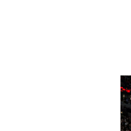
רוגבי וקריקט
גולף
ביליארד
תקצירים