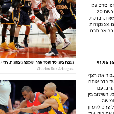
בעקבות
לי הפורוורד
ליח לחפות
הובילו
רבע האחרון בו קלע
הפייסרס עם
22 נקודות ו-9 ריבאונדים, רוי היברט רשם 20
המשחק בדקת
הסיום, וקטף 9 ריבאונדים. רוז סיים עם 24 נקודות
3 דקות, רוני ברואר תרם