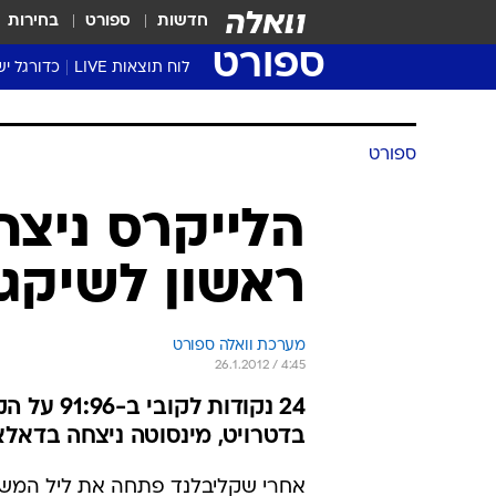
חדשות
ספורט
בחירות
ספורט
לוח תוצאות LIVE
כדורגל יש
ליגת העל Winner
סטט' ליגת
גביע המדי
גביע הטוט
שגרירים
נבחרות י
ליגה לאומ
ליגה א'
ספורט
הלייקרס ניצח