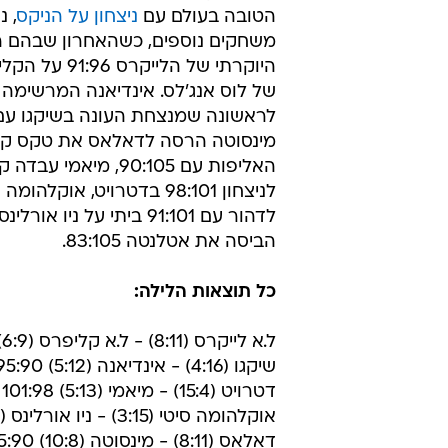
ראשון לשיקגו
מערכת וואלה ספורט
26.1.2012 / 4:45
בדטרויט, מינסוטה ניצחה בדאל
אחרי שקליבלנד פתחה את ליל המשח
הטובה בעולם עם
ניצחון על הניקס
משחקים נוספים, כשהאחרון שבהם הי
היוקרתי של הלייקרס
של לוס אנג'לס. אינדיאנה המרשימה
מינסוטה הרסה לדאלאס את טקס ק
האליפות עם 90:105, מיאמי
לניצחון 98:101 בדטרויט, אוקל
לדהור עם 91:101 ביתי על ניו או