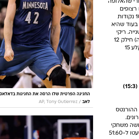
לת טבעות
ות המתוקה
משחק נפתח
 הפתיחה על
פרע שטר
רי שהאלופה
רצופים
ואיפשרה לאורחת לקלוע יותר מ-100 נקודות
15 משחקים, בעוד שהיא
נייה. ריקי
רוביו קלע 17 נקודות (4 מ-16 מהשדה) חילק 12
אסיסטים ואיבד 7 כדורים, שון מריון קלע 15