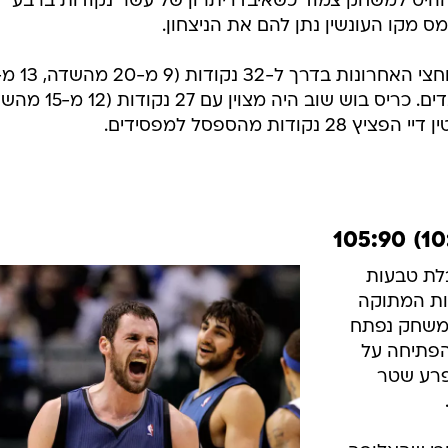
נקודות ו-10 ריבאונדים. גריפין קלע 26 וקטף 9 ריבאונדים לקליפר
ד הפצוע, ורשמו ניצחון חמישי בשישה משחקים. אחרי שברחו
ההיט למשחק צמוד כשאיבדו יתרון של עשר נקודות ברבע
מס מקו העונשין נתן להם את הניצחון.
מהקו), והוסיף 7 אסיסטים ו-6 ריבאונדים. כריס בוש שוב הי