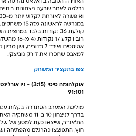
דאלאס (8:11) - מינסוטה (10:8) 105:90
המאבס חגגו לפני המשחק בטקס קב
האליפות שלהם והעלאת דגל האליפ
מאשתקד לתקרת העולם, אבל כשה
מי שחגג היה קווין לאב, שסיכם לפני
חוזה חדש לארבע שנים במינסוטה
, ו
ראשון עם 31 נקודות ו-10 ריבאונדים.
האווירה הטובה בדאלאס נהרסה אח
נבלמה לאחר שבעה ניצחונות ביתיים 
במגרשה לראשונה מזה 
קולעת 36 נקודות בלבד במחצית הש
למאבס שחסרו את דירק נוביצקי.
צפו בתקציר המשחק