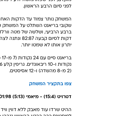
ל.א לייקרס (8:11) - ל.א קליפרס (6:9) 91:96
הלייקרס מצאו את הזמן המושלם לש
שלושת ההפסדים הרצופים שלהם, ש
מחוץ למקום בשמינייה הראשונה במ
נקמה קטנה על ההפסד הקודם בדרבי.
כריס פול, שחזר אחרי היעדרות של 
משחקים, לבלייק גריפין הריץ את הקל
מוקדם, לפני שפאו גאסול היעיל מחק 
לפני סיום הרבע הראשון.
המשחק נותר צמוד עד הדקות האחרו
ברבע הרביעי, ושלשה של מטה וורלד
דקות לסיום קבעה 82:87
יתרון אותו לא שמטו יותר.