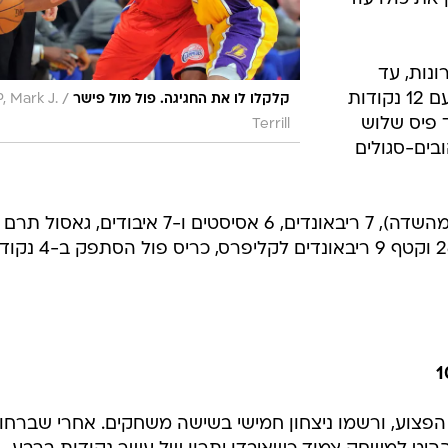
/
נעצרו ביונייטד סנטר אחרי שמונה ניצחונות. רוז
Charles Rex Arbogast
בור את רצף
דירדר אותם
ערב, עם
 השילוב בין
חמישה
יפרס ליתרון
את כולו עוד
נות, עד
שקובי בריאנט השתלט על המשחק עם 12 נקודות
/
קלקלו לו את החגיגה. פול מול פישר
, Mark J.
 פיס שלוש
Terrill
 ונתנה לצהובים-סגולים