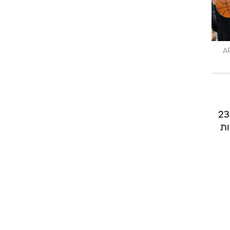
AP,
AP
בריאנט סיים עם 24 נקודות (7 מ-17 מהשדה), 7 ריבאונדים, 6 אסיסטים ו-7 איבודים, גאסול תרם 23