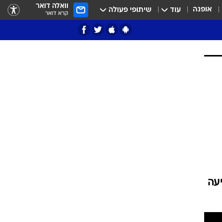
וואלה דואר
אופנה
עוד
שיתופי פעולה
קרא דואר
ציון 3
דאבל דריבל
י