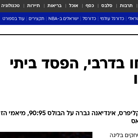
תרבות
סלבס
כסף
אוכל
בריאות
תיירות
טכנולוגיה
ראלי
כדורגל עולמי
כדורסל
ישראלים ב-NBA
תקצירים
עוד בספורט
ליגה אנגלית
ליגת העל
דני אבדיה
מונדיאל 2026
 העל
ליגה ספרדית
דאבל דריבל
NBA
נה
ליגה איטלקית
יורוליג וכדורסל אירופי
טבלאות
ו
ליגה גרמנית
ליגה לאומית
פודקאסטים
ליגה צרפתית
נבחרות ישראל בכדורסל
מסכמים מחזור
שראל
ליגת האלופות
כדורסל נשים
אבא של שבת
ית
הליגה האירופית
מעל הטבעת
דרום אמריקה
סערה בממלכה
טניס
טראש טוק
ספורט אמריקא
ו בדרבי, הפסד ביתי
פוקר