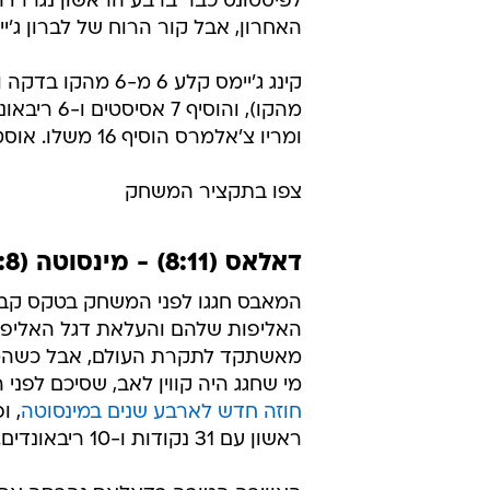
(2 מ-8 מהשדה) ו-12 אסיסטים.
צפו בתקציר המשחק
דטרויט (15:4) - מיאמי (5:13) 101:98
ההיט שרדו עוד מאבק ללא דווין ווי
לפיסטונס כבר ברבע הראשון נגררו 
האחרון, אבל קור הרוח של לברון ג'יי
ומריו צ'אלמרס הוסיף 16 משלו. אוסטין דיי הפציץ 28 נקודות מהספסל למפסידים.
צפו בתקציר המשחק