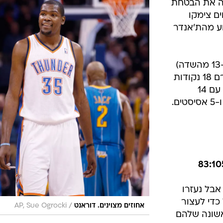
אוקלהומה סיטי (3:15) - ניו אורלינס (15:3)
החגיגה הפרטית שלו הרסה את החגיגות בדאלאס.
/
לאב
AP, Tony Gutierrez
ההורנטס
 האחרונים.
ושה משחקי
חוץ, התפוצצו כהרגלם מהפתיחה ושעטו ל-51:60
ה את הבטחת
ם צימקו
למנוע מהת'אנדר
דוראנטולה סיים עם 25 נקודות (9 מ-13 מהשדה)
והוסיף 7 ריבאונדים, ג'יימס הארדן תרם 18 נקודות
מהספסל, ראסל ווסטברוק היה חלש עם 14
נקודות (4 מ-14 מהשדה), 7 איבודים ו-5 אסיסטים.