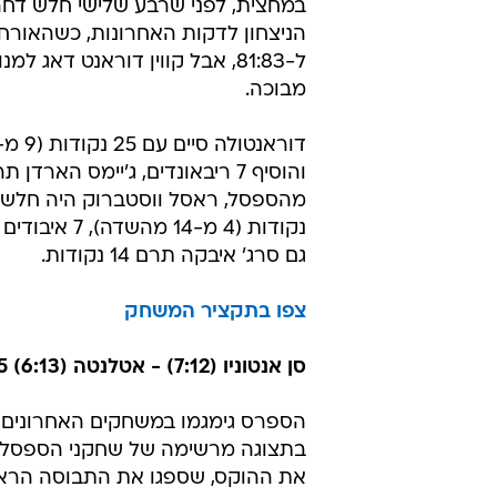
91:101
מוליכת המערב הסתדרה בקלות עם 
בדרך לניצחון 10 ב-11 משחקיה
הת'אנדר, שייצאו כעת למסע של של
במחצית, לפני שרבע שלישי חלש דח
הניצחון לדקות האחרונות, כשהאורחי
ל-81:83, אבל קווין דוראנט דאג 
מבוכה.
גם סרג' איבקה תרם 14 נקודות.