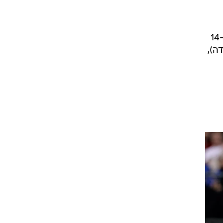
ס, כריס פול הסתפק ב-4 נקודות
קינג ג'יימס קלע 6 מ-6 מהקו בדקה וחצי האחרונות בדרך ל-32 נקודות (9 מ-20 מהשדה, 13 מ-14
ה מצוין עם 27 נקודות (12 מ-15 מהשדה),