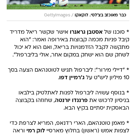
/
כבר מאוכזב בצ'לסי. לוקאקו
GettyImages
* סוכנו של
אסטבן גראנרו
אישר שקשר ריאל מדריד
קיבל פניות מכמה קבוצות באירופה ואמר: "הוא
מתקשה לקבל הזדמנויות בריאל, ואם הוא לא יכול
לשחק שם הוא ישחק במקום אחר, אולי בליברפול".
* "דיילי מירור": ליברפול תגיש לטוטנהאם הצעה בסך
10 מיליון ליש"ט על
ג'רמיין דפו
.
* בנוסף עשויה ליברפול לפנות לאתלטיק בילבאו
בניסיון לרכוש את
פרננדו יורנטה
, שחוזהו בקבוצה
הבאסקית יסתיים בקיץ הבא.
* מאמן טוטנהאם, הארי רדנאפ, המריא לצרפת כדי
לצפות אמש (ראשון) בחלוץ מארסיי
לוק רמי
וראה