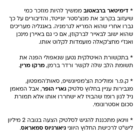
*
דימיטאר ברבאטוב
ממשיך להיות מוזכר כמי
שיעזוב בקרוב את מנצ'סטר יונייטד, והדיבורים על כך
גברו אחרי שהוא המריא לגרמניה. באנגליה מעריכים
שהוא ישוב לבאייר לברקוזן, אם כי גם באיירן מינכן
ואנז'י מחצ'קאלה מועמדות לקלוט אותו.
* בתקשורת האיטלקית נטען שנאפולי הפנה את
תשומת הלב שלה לקשר ורדר ברמן,
מרקו מרין
.
* ק.פ.ר ומוליכת הצ'מפיונשיפ, סאות'המפטון,
מגבירות עניין בחלוץ סלטיק
גארי הופר
, אבל המאמן
ניל לנון רומז שהבויז לא ישחררו אותו אלא תמורת
סכום אסטרונומי.
* וויגאן מתכננת להגיש לסלטיק הצעה בגובה 2 מיליון
ליש"ט לרכישת החלוץ היווני
גיאורגיוס סמאראס
.