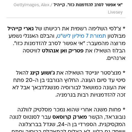
/
"אי אפשר לסרב להזדמנות כזו". קייהיל
GettyImages, Alex
Livesey
* צ'לסי השלימה רשמית את רכישתו של
גארי קייהיל
מבולטון
תמורת 7 מיליון ליש"ט
, והבלם האנגלי נשמע
מרוצה מהמעבר: "אי אפשר לסרב להזדמנות כזו".
הבלוז השאילו את
פטריק ואן אנהולט
לוויטסה
ארנהיים.
* מנצ'סטר יונייטד השאילה את
ג'ושוע קינג
להאל
סיטי עד סיום העונה. החלוץ הנורבגי בן ה-20 פתח
את העונה כמושאל לבורוסיה מנשגלדבאך אבל לא
זכה להזדמנויות רבות בגרמניה.
* פחות משנה אחרי שהוא נמכר מסלטיק לוולגה
נובוגראד, הקשר
מארק קרוסאס
עבר לסנטוס לגונה
המקסיקנית. הספרדי בן ה-24, שגדל בברצלונה