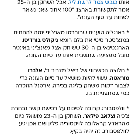
אותו
כובש צמד לרשת ליל
, אבל השחקן בן ה-25
אמר לתקשורת בארצו: "100 אחוז שאני נשאר
לפחות עד סוף העונה".
* באנגליה טוענים שרוברטו מאנצ'יני ינסה להחתים
במנצ'סטר סיטי את בלם רומא
ניקולס בורדיסו
.
הארגנטינאי בן ה-30 ששיחק אצל מאנצ'יני באינטר
סובל מפציעה שתשבית אותו עד סיום העונה.
* חלוצה הכשרוני של ריאל מדריד ב',
אלברו
מוראטה
, עשוי להיות מושאל עד סיום העונה כדי
לצבור דקות משחק בליגה בכירה. ארסנל הוזכרה
כמי שמתעניינת בו.
* וולפסבורג קרובה לסיכום על רכישת קשר נבחרת
צ'כיה
וצלאב פילאר
. השחקן בן ה-23 מושאל כיום
מהראדץ קראלובה לויקטוריה פלזן ואם אכן יגיע
לוולפסבורג, זה יהיה בקיץ.