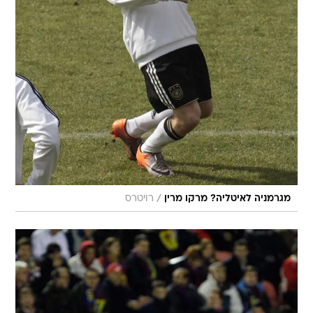
/
מגרמניה לאיטליה? מרקו מרין
רויטרס