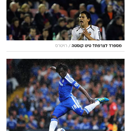
/
מספרד לצרפת? טינו קוסטה
רויטרס