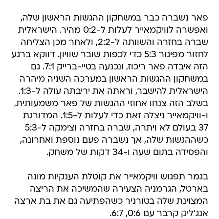
פאר נשברה כבר במשחקון ההגשות הראשון שלה,
ואפשרה לוויקמאייר לעלות ל-0:2 מהיר. הישראלית
שברה בחזרה והשוותה ל-2:2, ולאחר מכן הצליחה
לחזור מפיגור 5:3 כדי לכפות שובר שוויון. דווקא ברגע
הזה איבדה פאר ריכוז, ונכנעה בטיי-ברייק 7:1. גם
במשחקון ההגשות הראשון במערכה השניה מיהרה
הישראלית להישבר, וראתה את יריבתה עולה ל-1:3.
בשלב הזה צנחו אחוזי ההגשות של פאר משמעותית,
ו-וויקמאייר ניצלה זאת כדי לעלות ל-1:5. המדורגת
37 בעולם לא ויתרה, שברה בחזרה וצימקה ל-5:3
כשההגשות שלה, אך נשברה פעם נוספת ואחרונה,
והפסידה בתום שעה ו-34 דקות של משחק.
בגמר תפגוש וויקמאייר את קוטלת הענקיות מונה
בארטל, הגרמניה הצעירה שהמשיכה את הריצה
המצוינת שלה בטורניר כשהפתיעה גם את בת ארצה
אנג'ליק קרבר עם 0:6, 6:7.