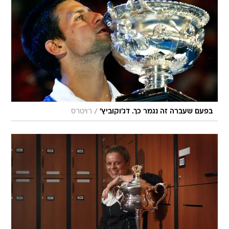
/
בפעם שעברה זה נגמר כך. דג'וקוביץ'
רויטרס