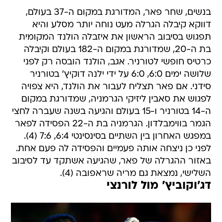
בנשים, שחר פאר, המדורגת במקום ה-37 בעולם,
דווקא קיבלה הגרלה מעט נוחה יותר מסלע והיא
תפגוש בסיבוב הראשון את איזבלה הולנד המקומית
בת ה-20, שמדורגת במקום ה-182 בעולם וקיבלה
כרטיס חופשי לטורניר. אגב, הולנד הובסה רק לפני
שלושה ימים 6:0, 6:0 על ידי ילנה דוקיץ' בטורניר
סידני. אם פאר תצליח לעבור את הולנד, היא צפויה
לפגוש את סאבין ליזיקי הגרמניה, שמדורגת במקום
ה-14 בטורניר ו-15 בעולם והגיעה בשנה שעברה לחצי
הגמר בווימבלדון. הגרמניה בת ה-22 הפסידה לפאר
במפגש האחרון בין השתיים בסינסינטי 6:4, 7:6 (4).
לפני כן ניצחה אותה פעמיים והפסידה לה פעם אחת.
באזור ההגרלה של פאר, שהגיעה אשתקד עד לסיבוב
השלישי, נמצאת גם מריה שראפובה (4).
דג'וקוביץ' מול לורנצי