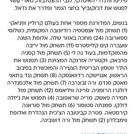
פיליפו וולנדרי האיטלקי. לגבי ההצטלבות, מארי עשוי
לפגוש את דג'וקוביץ' בחצי הגמר ופדרר את נדאל.
בנשים, המדורגת מספר אחת בעולם קרוליין ווזניאקי
(1) תשחק מול אנסטסיה רודיונובה המקומית, כשלוסי
ספארובה (24) מחכה באזור שלה. אלופת השנה
שעברה קים קלייסטרס (11) תשחק מול יריבה
מהמוקדמות, בעוד נה לי (5) תשחק מול קסניה
פרבאק. ויקטוריה אזרנקה המצוינת (3) תפגוש את
הת'ר ווטסון הבריטית הצעירה והמוכשרת בסיבוב
הראשון. אגניישקה רדוואנסקה (8) תשחק נגד בתאני
מאטק סנדס. ורה זבונרבה (7) תשחק מול אלכסנדרה
דולגרו הרומניה. סרינה וויליאמס (12) תשחק מול
תמירה פאשק. מריה שראפובה (4) תפגוש את ג'יזלה
דולקו. סמנתה סטוסור (6) תשחק מול סוראנה
קירסטאה. פטרה קביטובה הצ'כית הנהדרת ואלופת
ווימבלדון (2) תשחק מול ורה דושבינה.