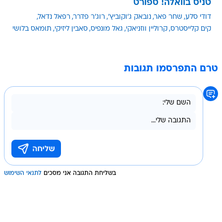
טניס בוואלה! ספורט
דודי סלע
שחר פאר
נובאק ג'וקוביץ'
רוג'ר פדרר
רפאל נדאל
קים קלייסטרס
קרוליין ווזניאקי
גאל מונפיס
סאבין ליזיקי
תומאס בלושי
טרם התפרסמו תגובות
בשליחת התגובה אני מסכים
לתנאי השימוש