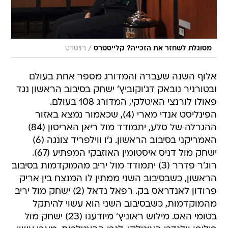
/
מסוגלת לשחזר את הזכייה? קלייסטרס
רויטרס
אלוף השנה שעברה והמדורג מספר אחת בעולם
ובטורניר נובאק דג'וקוביץ' ישחק בסיבוב הראשון נגד
פאולו לורנצי האיטלקי, המדורג 108 בעולם.
הפינליסט אנדי מארי (4), שכאמור נמצא באזור
ההגרלה של סלע, יתמודד מול ריאן האריסון (84)
האמריקני בסיבוב הראשון. ג'ו ווילפריד צונגה (6)
ישחק מול דניס איסטומין האוזבקי המפתיע (67).
רוג'ר פדרר (3) יתמודד מול יריב מהמוקדמות בסיבוב
הראשון, כשבסיבוב השני ממתין לו המנצח בין אריק
פרודון לאנדראס בק. רפאל נדאל (2) ישחק מול יריב
מהמוקדמות, כשבסיבוב השני הוא עשוי להיתקל
בטומי האס. מילוש ראוניץ' מיודענו (23) ישחק מול