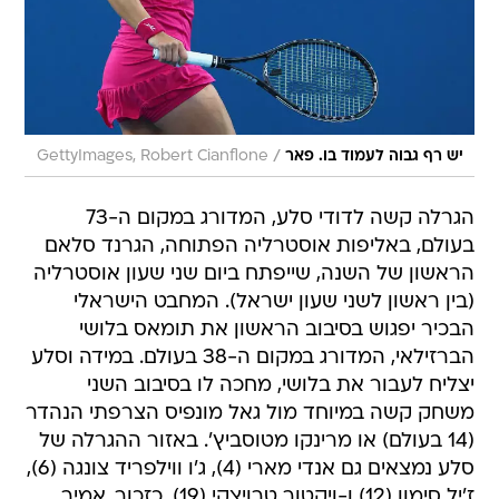
/
יש רף גבוה לעמוד בו. פאר
GettyImages, Robert Cianflone
הגרלה קשה לדודי סלע, המדורג במקום ה-73
בעולם, באליפות אוסטרליה הפתוחה, הגרנד סלאם
הראשון של השנה, שייפתח ביום שני שעון אוסטרליה
(בין ראשון לשני שעון ישראל). המחבט הישראלי
הבכיר יפגוש בסיבוב הראשון את תומאס בלושי
הברזילאי, המדורג במקום ה-38 בעולם. במידה וסלע
יצליח לעבור את בלושי, מחכה לו בסיבוב השני
משחק קשה במיוחד מול גאל מונפיס הצרפתי הנהדר
(14 בעולם) או מרינקו מטוסביץ'. באזור ההגרלה של
סלע נמצאים גם אנדי מארי (4), ג'ו ווילפריד צונגה (6),
ז'יל סימון (12) ו-ויקטור טרויצקי (19). כזכור, אמיר