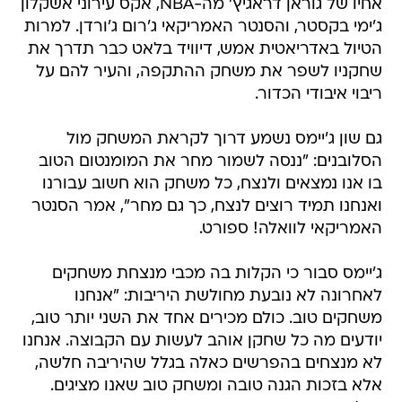
אחיו של גוראן דראגיץ' מה-NBA, אקס עירוני אשקלון
ג'ימי בקסטר, והסנטר האמריקאי ג'רום ג'ורדן. למרות
הטיול באדריאטית אמש, דיוויד בלאט כבר תדרך את
שחקניו לשפר את משחק ההתקפה, והעיר להם על
ריבוי איבודי הכדור.
גם שון ג'יימס נשמע דרוך לקראת המשחק מול
הסלובנים: "ננסה לשמור מחר את המומנטום הטוב
בו אנו נמצאים ולנצח, כל משחק הוא חשוב עבורנו
ואנחנו תמיד רוצים לנצח, כך גם מחר", אמר הסנטר
האמריקאי לוואלה! ספורט.
ג'יימס סבור כי הקלות בה מכבי מנצחת משחקים
לאחרונה לא נובעת מחולשת היריבות: "אנחנו
משחקים טוב. כולם מכירים אחד את השני יותר טוב,
יודעים מה כל שחקן אוהב לעשות עם הקבוצה. אנחנו
לא מנצחים בהפרשים כאלה בגלל שהיריבה חלשה,
אלא בזכות הגנה טובה ומשחק טוב שאנו מציגים.