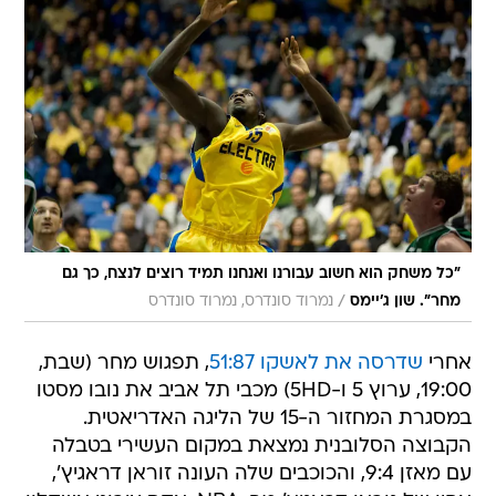
"כל משחק הוא חשוב עבורנו ואנחנו תמיד רוצים לנצח, כך גם
/
מחר". שון ג'יימס
נמרוד סונדרס, נמרוד סונדרס
אחרי
שדרסה את לאשקו 51:87
, תפגוש מחר (שבת,
19:00, ערוץ 5 ו-5HD) מכבי תל אביב את נובו מסטו
במסגרת המחזור ה-15 של הליגה האדריאטית.
הקבוצה הסלובנית נמצאת במקום העשירי בטבלה
עם מאזן 9:4, והכוכבים שלה העונה זוראן דראגיץ',