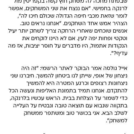
שבפתח מחכה לה משחק חוץ קשה בקפריסין מול
לרנקה בחמישי. "אם ננצח את שני המשחקים, אפשר
לומר שזאת מכבי חיפה הגדולה שכולם חיכו לה",
הצהיר אמש אחד השחקנים. "אנחנו נראים טוב.
אנשים שוכחים שאחרי הרחקה צריך לשחק יותר יעיל
וטקטי ופחות יפה לעין. אם לא היינו לוקחים את
הנקודות אתמול, היו מדברים על חוסר יציבות, אז מה
עדיף?".
אייל גולסה אמר הבוקר לאתר הרשמי: "זה היה
ניצחון של אופי, שייתן לנו ביטחון להמשך. חיברנו שני
ניצחונות רצופים וכרגע המטרה היא להמשיך
להתקדם. אנחנו תמיד בתמונת האליפות ונעשה הכל
כדי לשמור על הצלחת בבית. הראש עכשיו בלרנקה,
בתקווה שנבוא עם תוצאה טובה ונבטיח על העלייה
לשלב הבא. אני בכושר טוב ומשתפר ממשחק
למשחק".