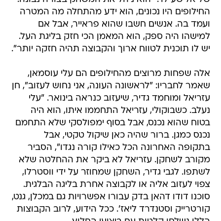
החילופים היו נכונים, הוא ידע מהתחלה מה המטרה
ועמד בה. אנשים חשבו שהוא פראייר, אבל אם
למישהו היה ספק, הוא המאמן הכי חזק בליגת העל.
יש לו תוכנית לטווח ארוך והקבוצה תהיה חזקה יותר".
אלה שפחות מרוצים מהחילופים הם עלי עוסמאן,
שאמר לחבריו: "לראשונה העונה, אני נחוש לעזוב", חן
עזריאל ומוחמד גדיר, שיעזוב כנראה בינואר. "עלי
נעלב. כשבוקולי, עזריאל התחממו איתו, הוא היה
בטוח שהוא נכנס, אבל בסוף ימפולסקי שלא התחמם
נכנס כמגן. ברור שהיה כאן שיקול טקטי, אבל
בתקופה האחרונה הכל כאילו קורה נגדו", הסביר
מקורב לשחקן. עזריאל לא ביקר את ההחלטה שלא
לשתפו. לגבי גדיר, השחקן שמחוזר על ידי ווסטרלו,
צפוי לעזוב אליה או לקבוצה אחרת בליגה הבלגית.
סוכנו דודו דהאן בדק עבורו אפשרויות גם במכלן, גנט,
קורטרייק וסטנדרד ליאז'. ככל הידוע, לרוב הקבוצות