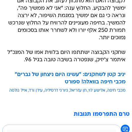
לקבוצה האם הוא מתכוון לעזוב את הקבוצה אם
ימשיך להבקיע. החלוץ ענה: "אני לא ממשיך פה",
ונראה כי גם אם ימשיך במגמת השיפור, לא ירצה
להמשיך. בחיפה מעוניינים להרוויח על החלוץ שנרכש
תמורת 250 אלף יורו ולא לשחרר אותו בסכומים
נמוכים יותר.
שחקני הקבוצה ישתתפו היום בלווית אמו של המנכ"ל
איתמר צ'יזיק, שנפטרה בשיבה טובה בגיל 96.
יניב קטן לשחקנים: "עשינו היום ניצחון של גברים"
מכבי חיפה בוואלה! ספורט
מכבי חיפה
אלישע לוי
חן עזריאל
גיורגי דרסיליה
עידן ורד
אייל גולסה
טרם התפרסמו תגובות