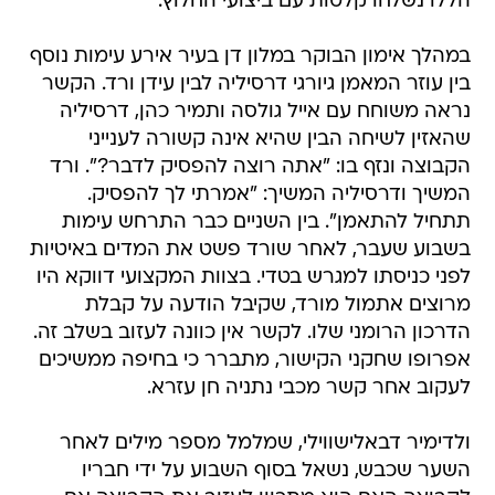
הללו נשלחו קלטות עם ביצועי החלוץ.
במהלך אימון הבוקר במלון דן בעיר אירע עימות נוסף
בין עוזר המאמן גיורגי דרסיליה לבין עידן ורד. הקשר
נראה משוחח עם אייל גולסה ותמיר כהן, דרסיליה
שהאזין לשיחה הבין שהיא אינה קשורה לענייני
הקבוצה ונזף בו: "אתה רוצה להפסיק לדבר?". ורד
המשיך ודרסיליה המשיך: "אמרתי לך להפסיק.
תתחיל להתאמן". בין השניים כבר התרחש עימות
בשבוע שעבר, לאחר שורד פשט את המדים באיטיות
לפני כניסתו למגרש בטדי. בצוות המקצועי דווקא היו
מרוצים אתמול מורד, שקיבל הודעה על קבלת
הדרכון הרומני שלו. לקשר אין כוונה לעזוב בשלב זה.
אפרופו שחקני הקישור, מתברר כי בחיפה ממשיכים
לעקוב אחר קשר מכבי נתניה חן עזרא.
ולדימיר דבאלישווילי, שמלמל מספר מילים לאחר
השער שכבש, נשאל בסוף השבוע על ידי חבריו