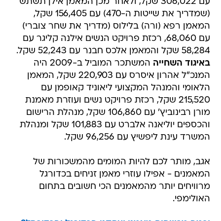
עם 306,022 שקל, ולאחר מכן המאמן אילן תשתש
(שמדריך את שייטות ה-470) עם 156,405 שקל,
המאמן רפא (ורה) בלילוס (מדריך את שחר צוברי)
עם 68,060, רכזת פרויקט הנשים אילנה קליגר עם
58,284 שקל והמאמן אלכס חבנר עם 52,243 שקל.
באיגוד השחייה
המשתכר המוביל ב-2009 היה
המנכ"ל אהרון איסרס עם 220,903 שקל, המאמן
הלאומי והמנהל המקצועי ליאוניד קאופמן עם
215,520 שקל, רכזת פרויקט נשים ועוזרת מאמנת
מורן רבינוביץ' עם 106,860 שקל, מנהלת הרישום
והכספים יוליאנה אלברט עם 101,883 שקל ומנהלת
המשרד עינת ליפשיץ עם 96,256 שקל.
אגב, מותר לכם להיות המומים מהמשכורות של
המאמנים - אפילו עוזרי מאמן זניחים בכדורגל
מרוויחים יותר מהמאמנים הכי חשובים בתחום
האולימפי.