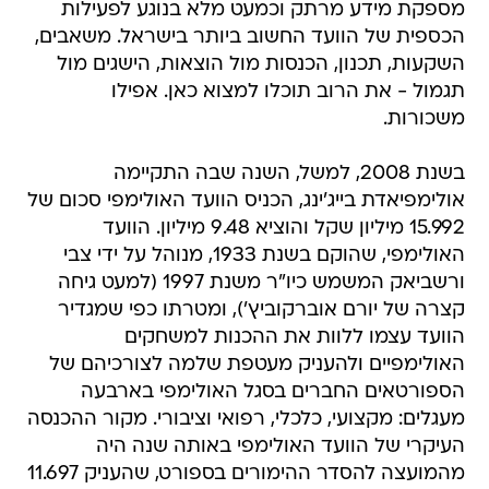
מספקת מידע מרתק וכמעט מלא בנוגע לפעילות
הכספית של הוועד החשוב ביותר בישראל. משאבים,
השקעות, תכנון, הכנסות מול הוצאות, הישגים מול
תגמול - את הרוב תוכלו למצוא כאן. אפילו
משכורות.
בשנת 2008, למשל, השנה שבה התקיימה
אולימפיאדת בייג'ינג, הכניס הוועד האולימפי סכום של
15.992 מיליון שקל והוציא 9.48 מיליון. הוועד
האולימפי, שהוקם בשנת 1933, מנוהל על ידי צבי
ורשביאק המשמש כיו"ר משנת 1997 (למעט גיחה
קצרה של יורם אוברקוביץ'), ומטרתו כפי שמגדיר
הוועד עצמו ללוות את ההכנות למשחקים
האולימפיים ולהעניק מעטפת שלמה לצורכיהם של
הספורטאים החברים בסגל האולימפי בארבעה
מעגלים: מקצועי, כלכלי, רפואי וציבורי. מקור ההכנסה
העיקרי של הוועד האולימפי באותה שנה היה
מהמועצה להסדר ההימורים בספורט, שהעניק 11.697