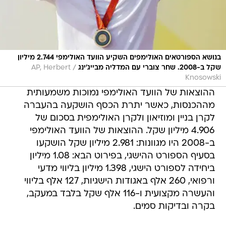
בנושא הספורטאים האולימפים השקיע הוועד האולימפי 2.744 מיליון
/
שקל ב-2008. שחר צוברי עם המדליה מבייג'ינג
AP, Herbert
Knosowski
ההוצאות של הוועד האולימפי נמוכות משמעותית
מההכנסות, כאשר יתרת הכסף הושקעה בהעברה
לקרן בניין ומוזיאון ולקרן האולימפית בסכום של
4.906 מיליון שקל. ההוצאות של הוועד האולימפי
ב-2008 היו מגוונות: 2.981 מיליון שקל הושקעו
בסעיף הספורט ההישגי, בפירוט הבא: 1.08 מיליון
ביחידה לספורט הישגי, 1.398 מיליון בליווי מדעי
ורפואי, 260 אלף באגודות הישגיות, 127 אלף בליווי
והעשרה מקצועית ו-116 אלף שקל בלבד במעקב,
בקרה ובדיקות סמים.