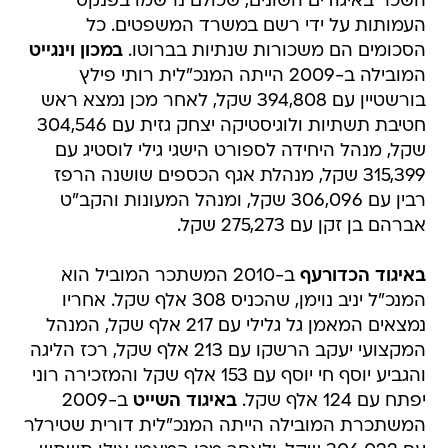
השכר באיגודים השונים, שכולם נרשמו בפנקס
העמותות על ידי רשם במשרד המשפטים. כל
הסכומים הם משכורות שנתיות בברוטו.
במכון וינגייט
המובילה ב-2009 הייתה המנכ"לית רותי פילץ
בורשטיין עם 394,808 שקל, לאחר מכן נמצא ראש
חטיבת תשתיות ולוגיסטיקה יצחק גזית עם 304,546
שקל, מנהל היחידה לספורט הישגי גילי לוסטיג עם
315,399 שקל, מנהלת אגף הכספים שושנה הרפז
רבין עם 306,096 שקל, ומנהל המעונות והקב"ט
אברהם בן זקן עם 275,273 שקל.
באיגוד הכדורעף
ב-2010 המשתכר המוביל הוא
המנכ"ל יניב נוימן, שהכניס 308 אלף שקל. אחריו
נמצאים המאמן גל גלילי עם 217 אלף שקל, המנהל
המקצועי יעקב הרשקו עם 213 אלף שקל, רכז הליגה
והגביע יוסף חי יוסף עם 153 אלף שקל והמזכירה רוני
יפתח עם 124 אלף שקל.
באיגוד השייט
ב-2009
המשתכרת המובילה הייתה המנכ"לית דורית שטירלר