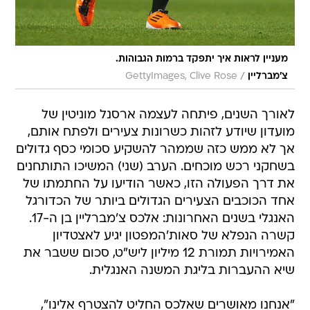
מעניין לראות איך יתפקד ברמות הגבוהות.
/
צ'מברליין
GettyImages, Clive Rose
לאורך השנים, פיתחה לעצמה ארסנל מוניטין של
מועדון שיודע לזהות כשרונות צעירים ולפתח אותם,
אך לא ממש כזה שממהר להשקיע סכומי כסף גדולים
בשחקני רכש מוכחים. הערב (שני) המשיכו התותחנים
את דרך הפעולה הזו, כאשר הודיעו על החתמתו של
אחד הכוכבים הצעירים הגדולים ביותר של הכדורגל
האנגלי בשנים האחרונות: אלכס צ'מברליין בן ה-17.
קשרה הנפלא של סאות'המפטון יגיע לאצטדיון
האמירויות תמורת 12 מיליון ליש"ט, סכום ששבר את
שיא ההעברות בליגת המשנה האנגלית.
"אנחנו מאושרים שאלכס החליט להצטרף אלינו",