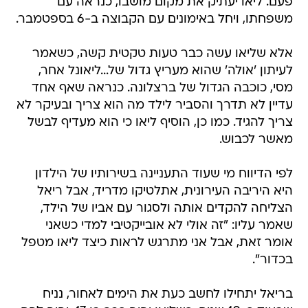
פעם. ליאו יעתיק את מקום מושבו, כנראה עם
משפחתו, ויחל באימונים עם הקבוצה ב-6 בספטמבר.
אלא שליאו עשה כבר טעות טקטית קשה, כשאמר
לעיתון 'אולה' שהוא מעריץ גדול של...ליאונל אחר,
מסי, כוכבה הגדול של ברצלונה. כנראה שאף אחד
עדיין לא תדרך והסביר לילד מה הוא צריך ובעיקר לא
צריך להגיד. כמו כן, הוסיף ליאו כי הוא מעדיף לבשל
מאשר לכבוש.
לפי הדיווח מי שעוד התעניינה בשירותיו של הילדון
היא היריבה העירונית, אתלטיקו מדריד, אבל ריאל
הצליחה להקדים אותה ולסגור עם אביו של הילד,
שאמר עליו: "זה אולי לא אובייקטיבי למדי כשאני
אומר זאת, אבל אני מתרגש לראות כיצד ליאו מטפל
בכדור".
בריאל יתחילו לחשב כעת את הימים לאחור, נניח