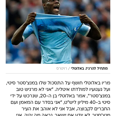
/
מתחיל להרגיז. באלוטלי
רויטרס
מריו באלוטלי חושף על התסכול שלו במנצ'סטר סיטי,
ועל געגועיו למולדתו איטליה. "אני לא מרגיש טוב
במנצ'סטר", אמר באלוטלי בן ה-20, שנרכש על ידי
סיטי ב-40 מיליון ליש"ט, "אני בסדר עם המאמן ועם
החברים לקבוצה, אבל אני לא אוהב את העיר
מנצ'סטר. לא יודע אם יישאר, נראה מה יהיה. אני