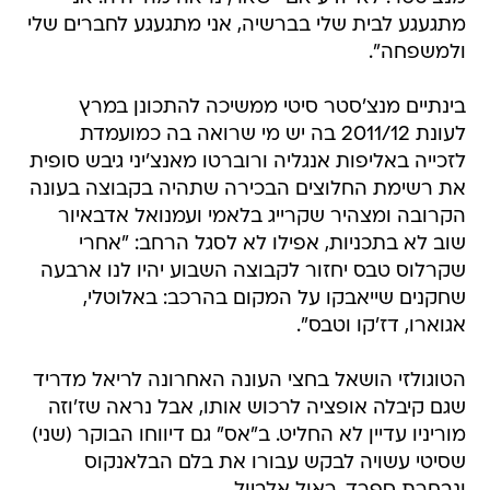
מתגעגע לבית שלי בברשיה, אני מתגעגע לחברים שלי
ולמשפחה".
בינתיים מנצ'סטר סיטי ממשיכה להתכונן במרץ
לעונת 2011/12 בה יש מי שרואה בה כמועמדת
לזכייה באליפות אנגליה ורוברטו מאנצ'יני גיבש סופית
את רשימת החלוצים הבכירה שתהיה בקבוצה בעונה
הקרובה ומצהיר שקרייג בלאמי ועמנואל אדבאיור
שוב לא בתכניות, אפילו לא לסגל הרחב: "אחרי
שקרלוס טבס יחזור לקבוצה השבוע יהיו לנו ארבעה
שחקנים שייאבקו על המקום בהרכב: באלוטלי,
אגוארו, דז'קו וטבס".
הטוגולזי הושאל בחצי העונה האחרונה לריאל מדריד
שגם קיבלה אופציה לרכוש אותו, אבל נראה שז'וזה
מוריניו עדיין לא החליט. ב"אס" גם דיווחו הבוקר (שני)
שסיטי עשויה לבקש עבורו את בלם הבלאנקוס