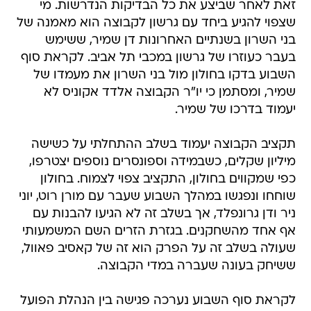
בני השרון בשנתיים האחרונות דן שמיר, ששימש
בעבר כעוזרו של גרשון במכבי תל אביב. לקראת סוף
השבוע בדקו בחולון מול בני השרון את מעמדו של
שמיר, ומסתמן כי יו"ר הקבוצה אלדד אקוניס לא
יעמוד בדרכו של שמיר.
תקציב הקבוצה יעמוד בשלב ההתחלתי על כשישה
מיליון שקלים, כשבמידה וספונסרים נוספים יצטרפו,
כפי שמקווים בחולון, התקציב צפוי לצמוח. בחולון
שוחחו ונפגשו במהלך השבוע שעבר עם מורן רוט, יוני
ניר ודן גרונפלד, אך בשלב זה לא הגיעו להבנות עם
אף אחד מהשחקנים. בגזרת הזרים השם המשמעותי
שעולה בשלב זה על הפרק הוא זה של קאסיב פאוול,
ששיחק בעונה שעברה במדי הקבוצה.
לקראת סוף השבוע נערכה פגישה בין הנהלת הפועל
חולון לקבוצת "נאמני הפועל חולון", שבין חבריה
נמנה מיקי דורסמן, ובפגישה הובהר כי על אף איומים