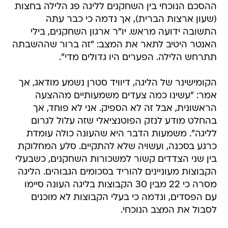
ההסכם הנוכחי בין השחקנים לליגה פג הלילה בחצות
(שעון ארצות הברית), אך נדמה כי כבר עתה
התשובה ידועה מראש. יו"ר ארגון השחקנים, בילי
האנטר היטיב לתאר את המצב: "זה ברור שההשבתה
תתרחש הלילה. הפערים היו גדולים מדי".
הקומישינר של הליגה, דיוויד סטרן נשמע מודאג, אך
אמר: "עשינו כמה צעדים משמעותיים מההצעה
הראשונית, אבל זה לא הספיק. אני לא פוחד, אך
בהחלט מודע לנזק הפוטנציאלי שזה עלול לגרום
לליגה". משמעות הדבר היא שהעונה כולה עומדת
כרגע בסכנה, ועשויה שלא להתקיים. סלע המחלוקת
בין שני הצדדים קשור למשכורות השחקנים, כשבעלי
הקבוצות מעוניינים להוריד בסכומים הגבוהים. הליגה
מסרה כי 22 מבין 30 הקבוצות בליגה העונה סיימו
עם הפסדים, ונדמה כי בעלי הקבוצות לא מוכנים
לסבול את המצב הנוכחי.