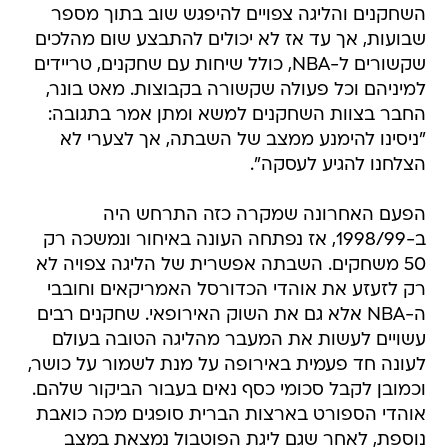
השחקנים והליגה צפויים להיפגש שוב בתוך מספר
שבועות, אך עד אז לא יכולים להתבצע שום מהלכים
שקשורים ל-NBA, כולל שיחות עם שחקנים, טריידים
למיניהם וכל פעולה שקשורה בקבוצות. מאט בונר,
החבר בצוות השחקנים למשא ומתן אמר בתגובה:
"ניסינו להימנע ממצב של השבתה, אך לצערי לא
הצלחנו להגיע לעסקה".
הפעם האחרונה שמקרה כזה התרחש היה
ב-1998/99, אז נפתחה העונה באיחור ונמשכה רק
50 משחקים. השבתה אפשרית של הליגה צפויה לא
רק לזעזע את אוהדי הכדורסל האמריקאים וחובבי
ה-NBA אלא גם את השוק האירופאי. שחקנים רבים
עשויים לעשות את המעבר מהליגה הטובה בעולם
לעונה חד פעמית באירופה על מנת לשמור על כושר,
וכמובן לקבל סכומי כסף נאים בעבור הביקור שלהם.
אוהדי הספורט בארצות הברית סופגים מכה כואבת
נוספת, לאחר שגם ליגת הפוטבול נמצאת במצב