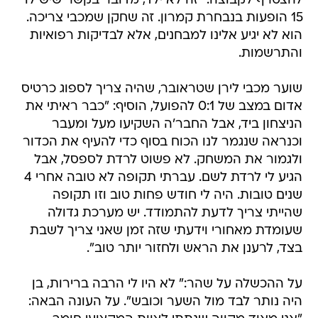
להצטרף לקבוצה. "זה לא ילד, מדובר בקשר שיש לו
15 הופעות בנבחרת קמרון. זה שחקן שמכבי צריכה.
הוא לא יגיע אלינו למבחנים, אלא לבדיקות רפואיות
והתרשמות.
שוער מכבי לירן שטראובר, שהיה צריך לספוג כרטיס
אדום במצב של 0:1 להפועל, הוסיף: "כבר ראיתי את
הניצחון ביד, אבל החבר'ה השקיעו מעל ומעבר
וכנראה שנגמר לנו הכוח בסוף כדי להעיף את הכדור
ולגמור את המשחק. לא פשוט לרדת לספסל, אבל
הגיע לי לרדת לשם. עברתי תקופה לא טובה אחרי 4
שנים טובות. היה לי חודש פחות טוב וזו תקופה
שהייתי צריך לדעת להתמודד. יש מערכת גדולה
שעומדת מאחורי וידעתי שזה זמן שאני צריך לשבת
בצד, לרענן את הראש ולחזור יותר טוב".
על ההכשלה על שהר:" לא היו לי הרבה ברירות, בן
היה נותר לבד מול השער וכובש". על העונה הבאה: