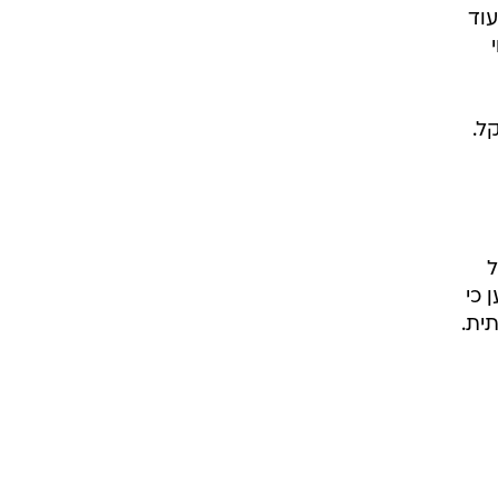
עוד
רור קל.
ל
 כי
ית.