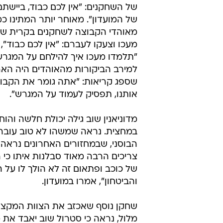
של השחקנים: "אין לכם כבוד, ביישת
של המועדון". מאוחר יותר המתינו כ
מאוהדי הקבוצה לשחקנים בקרית של
מעכו וצעקו לעברם: "אין לכם כבוד", "
"תלמדו מעכו איך להילחם על המגרש
למירב הביקורות מהאוהדים היה האריס
שספג קריאות: "אתה גומר את הקבו
אותנו, תפסיק לעמוד על המגרש".
מדוניאנין שוב גילה יכולת חלשה והו
במחצית. נראה שמשהו לא טוב עובר
הבוסני, שבמחזורים האחרונים נראה
צריכים הרבה מאוד סבלנות איתו כי 
של כוכב ופתאום זה לא הולך לו על 
והביטחון", אמרו במועדון.
מלול, נראה כי סטרול שוב יאבד את 