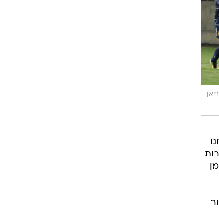
יאן
נו
רות
מן
ה ה-58 על ידי דור