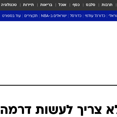
תרבות
סלבס
כסף
אוכל
בריאות
תיירות
טכנולוגיה
ראלי
כדורגל עולמי
כדורסל
ישראלים ב-NBA
תקצירים
עוד בספורט
ליגה אנגלית
ליגת העל
דני אבדיה
מונדיאל 2026
 העל
ליגה ספרדית
דאבל דריבל
NBA
נה
ליגה איטלקית
יורוליג וכדורסל אירופי
טבלאות
ו
ליגה גרמנית
ליגה לאומית
פודקאסטים
ליגה צרפתית
נבחרות ישראל בכדורסל
מסכמים מחזור
שראל
ליגת האלופות
כדורסל נשים
אבא של שבת
ית
הליגה האירופית
מעל הטבעת
דרום אמריקה
סערה בממלכה
טניס
טראש טוק
ספורט אמריקא
א צריך לעשות דרמה
פוקר