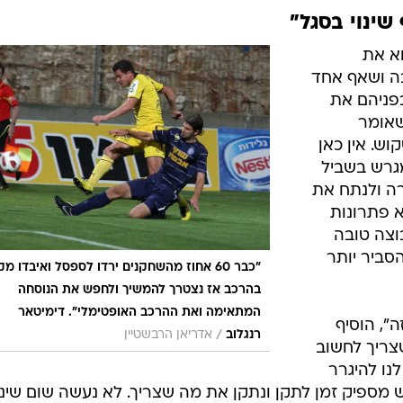
שינוי בסגל"
וא את
ה ושאף אחד
בפניהם את
שאומר
ש. אין כאן
גרש בשביל
ה ולנתח את
א פתרונות
וצה טובה
סביר יותר
"כבר 60 אחוז מהשחקנים ירדו לספסל ואיבדו מק
בהרכב אז נצטרך להמשיך ולחפש את הנוסחה
המתאימה ואת ההרכב האופטימלי". דימיטאר
", הוסיף
/
רנגלוב
אדריאן הרבשטיין
שצריך לחשוב
נו להיגרר
מספיק זמן לתקן ונתקן את מה שצריך. לא נעשה שום שינו