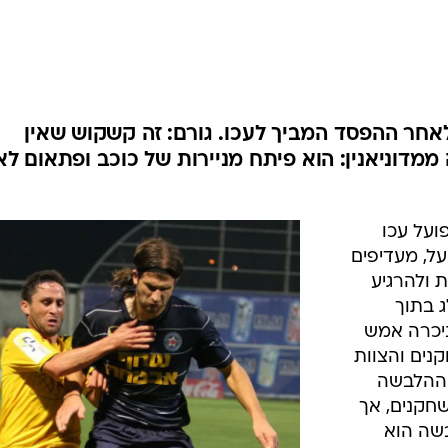
ענפים נוספים
לוח שידורים
החידה של ספור
ארכיון מדורים
כתבו לנו
אחר ההפסד המביך לעכו. גורם: זה קשקוש שאין
 ממדוניאנין: הוא פיתח מניירות של כוכב ופתאום לא
פסד המשפיל 3:1 להפועל עכו
ל, מעדיפים
 ולהרגיע
ג בתוך
יכרה אמש
נים והצוות
 ההלבשה
חקנים, אך
בשה הוא