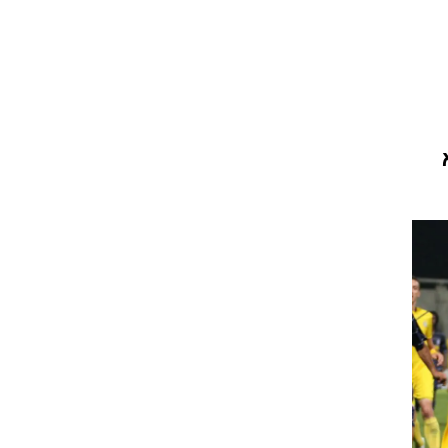
ט1
מחוץ לקווים
4-4-2
משרד החוץ
רץ על הקווים
ספורט בחקירה
סוגרים שנה
מונדיאל 2014
בראש ובראשונה
אליפות אפריקה 2015
יורו צעירות 2013
לונדון 2012
יורו 2012