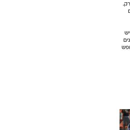
ק.
יש
ים
לחפש