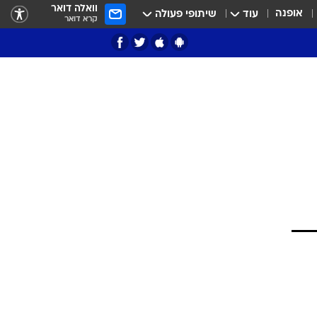
וואלה דואר
אופנה
עוד
שיתופי פעולה
קרא דואר
ציון 3
דאבל דריבל
י