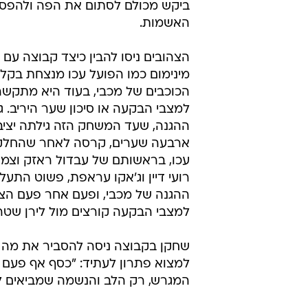
ביקש מכולם לסתום את הפה ולהפסיק
האשמות.
הצהובים ניסו להבין כיצד קבוצה עם 
מינימום כמו הפועל עכו מנצחת בקל
הכוכבים של מכבי, בעוד היא מתקשה
למצבי הבקעה או סיכון שער היריב. ג
ההגנה, שעד המשחק הזה גילתה יציב
ארבעה שערים, קרסה לאחר שהחלק
עכו, בראשותם של עבדול ראזק וצמד
רועי דיין וג'אקו עראפת, פשוט התעל
ההגנה של מכבי, ופעם אחר פעם הצל
למצבי הבקעה קורצים מול לירן שטר
שחקן בקבוצה ניסה להסביר את מה ש
למצוא פתרון לעתיד: "כסף אף פעם 
המגרש, רק הלב והנשמה שמביאים למג