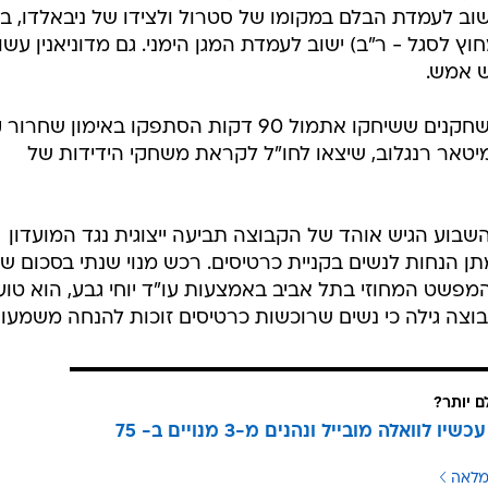
ישוב לעמדת הבלם במקומו של סטרול ולצידו של ניבאלדו, ב
 לסגל - ר"ב) ישוב לעמדת המגן הימני. גם מדוניאנין עשוי
 אמש.
הקבוצה ערכה עהיום אימון כשאר השחקנים ששיחקו אתמול 90 דקות הסתפקו באימון שח
ימיטאר רנגלוב, שיצאו לחו"ל לקראת משחקי הידידות של
 השבוע הגיש אוהד של הקבוצה תביעה ייצוגית נגד המועדון
תן הנחות לנשים בקניית כרטיסים. רכש מנוי שנתי בסכום ש
ת המפשט המחוזי בתל אביב באמצעות עו"ד יוחי גבע, הוא טוען
צה גילה כי נשים שרוכשות כרטיסים זוכות להנחה משמעות
ם יותר?
עוברים עכשיו לוואלה מובייל ונהנים מ-3 מנויים ב- 75
מלאה