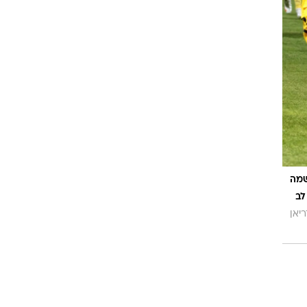
רוגבי וקריקט
גולף
ביליארד
תקצירים
שמה
לב
יאן