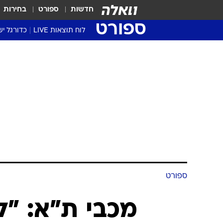
חדשות
ספורט
בחירות
ספורט
לוח תוצאות LIVE
כדורגל יש
ליגת העל Winner
סטט' ליגת
גביע המדי
גביע הטוט
שגרירים
נבחרות י
ליגה לאומ
ליגה א'
ספורט
מכבי ת"א: "ל