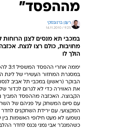
מההפסד"
רענן ברנובסקי
14.11.2010 / 9:25
במכבי תא מנסים לצנן הרוחות ל
מחויבות, כולם רצו לנצח. אכזבה
הולך לו
יממה אחרי הה
במסגרת המחזור העשירי של ליגת הע
הבוקר (ראשון) במכבי תל אביב לנסות
את האווירה כדי לא לגרום לכדור של
הקבוצה. האכזבה מההפסד המביך נ
עם סיום המשחק על פניהם של השחק
המקצועי. עם ירידת השחקנים לחדר
נשמעו לא מעט חילופי האשמות בין ש
כשהמנג'ר אבי נמני נכנס לחדר ההל