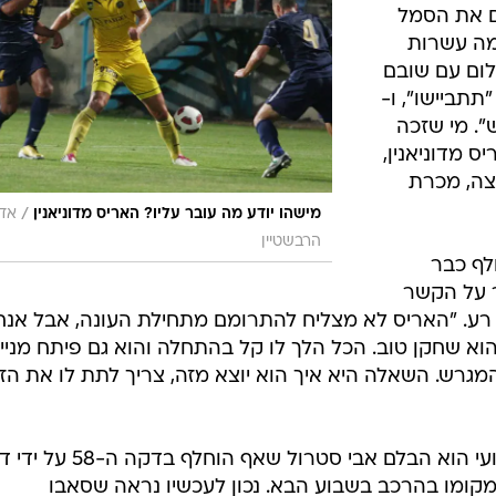
ם את הסמל
מה עשרות
ום עם שובם
תתביישו", ו-
". מי שזכה
 מדוניאנין,
צה, מכרת
/
מישהו יודע מה עובר עליו? האריס מדוניאנין
אדר
הרבשטיין
חלף כבר
 על הקשר
 רע. "האריס לא מצליח להתרומם מתחילת העונה, אבל אנח
הוא שחקן טוב. הכל הלך לו קל בהתחלה והוא גם פיתח מניי
המגרש. השאלה היא איך הוא יוצא מזה, צריך לתת לו את הז
שחקן נוסף שאכזב את הצוות המקצועי הוא הבלם אבי סטרול שאף הוחלף בדק
מקומו בהרכב בשבוע הבא. נכון לעכשיו נראה שסאבו