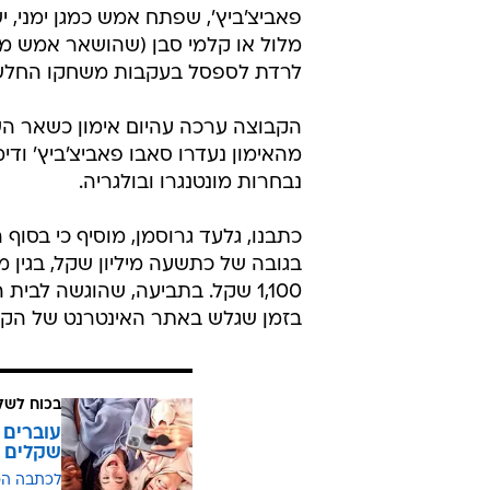
פאביצ'ביץ', שפתח אמש כמגן ימני, 
מלול או קלמי סבן (שהושאר אמש מחוץ
לרדת לספסל בעקבות משחקו החלש
מהאימון נעדרו סאבו פאביצ'ביץ' וד
נבחרות מונטנגרו ובולגריה.
כתבנו, גלעד גרוסמן, מוסיף כי בסוף
בגובה של כתשעה מיליון שקל, בגין מ
1,100 שקל. בתביעה, שהוגשה לבי
בזמן שגלש באתר האינטרנט של הקבו
בכוח לשל
שקלים
לכתבה ה